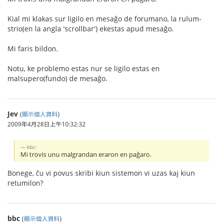
Kial mi klakas sur ligilo en mesaĝo de forumano, la rulum-
strio(en la angla 'scrollbar') ekestas apud mesaĝo.
Mi faris bildon.
Notu, ke problemo estas nur se ligilo estas en
malsupero(fundo) de mesaĝo.
Jev
(
顯示個人資料
)
2009年4月28日上午10:32:32
bbc:
Mi trovis unu malgrandan eraron en paĝaro.
Bonege, ĉu vi povus skribi kiun sistemon vi uzas kaj kiun
retumilon?
bbc
(
顯示個人資料
)