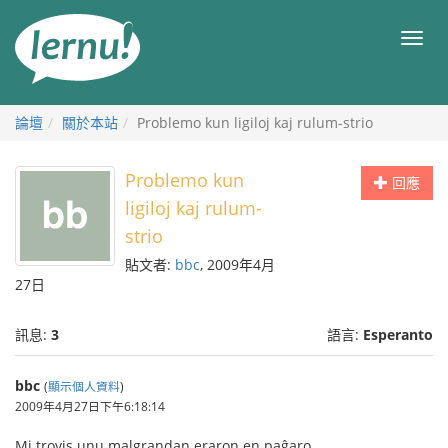
前
往
目
目
錄
錄
論壇
關於本站
Problemo kun ligiloj kaj rulum-strio
Problemo kun
回應
ligiloj kaj rulum-
strio
貼文者:
bbc
, 2009年4月
27日
訊息:
3
語言:
Esperanto
bbc
(
顯示個人資料
)
2009年4月27日下午6:18:14
Mi trovis unu malgrandan eraron en paĝaro.