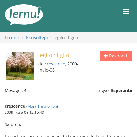
Al
la
Men
enhavo
Forumo
Konsultejo
legilo ; ligilo
legilo ; ligilo
Respondi
de
crescence
, 2009-
majo-08
Mesaĝoj:
4
Lingvo:
Esperanto
crescence
(
Montri la profilon
)
2009-majo-08 12:15:43
Saluton,
La vortaro Lernu! proponas du tradukojn de la vorto franca