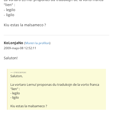
"lien" :
- legilo
- ligilo
Kiu estas la malsameco ?
KoLonJaNo
(
Montri la profilon
)
2009-majo-08 12:52:11
Saluton!
crescence:
Saluton,
La vortaro Lernu! proponas du tradukojn de la vorto franca
"lien" :
- legilo
- ligilo
Kiu estas la malsameco ?