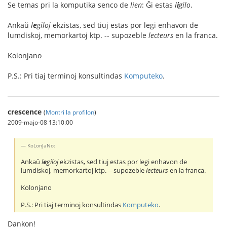
Se temas pri la komputika senco de
lien
: Ĝi estas
l
i
gilo
.
Ankaŭ
l
e
giloj
ekzistas, sed tiuj estas por legi enhavon de
lumdiskoj, memorkartoj ktp. -- supozeble
lecteurs
en la franca.
Kolonjano
P.S.: Pri tiaj terminoj konsultindas
Komputeko
.
crescence
(
Montri la profilon
)
2009-majo-08 13:10:00
KoLonJaNo:
Ankaŭ
l
e
giloj
ekzistas, sed tiuj estas por legi enhavon de
lumdiskoj, memorkartoj ktp. -- supozeble
lecteurs
en la franca.
Kolonjano
P.S.: Pri tiaj terminoj konsultindas
Komputeko
.
Dankon!