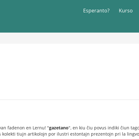
Esperanto?
Kurso
van fadenon en Lernu! "
gazetano
", en kiu ĉiu povus indiki ĉiun tag
s kolekti tiujn artikolojn por ilustri estontajn prezentojn pri la lingvo