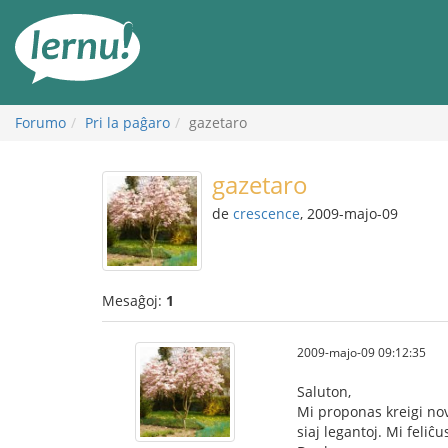
Al
la
enhavo
Forumo
Pri la paĝaro
gazetaro
gazetaro
de
crescence
, 2009-majo-09
Mesaĝoj:
1
2009-majo-09 09:12:35
Saluton,
Mi proponas kreigi no
siaj legantoj. Mi feliĉu