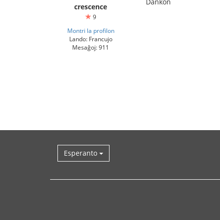
Dankon
crescence
9
Montri la profilon
Lando: Francujo
Mesaĝoj: 911
Esperanto