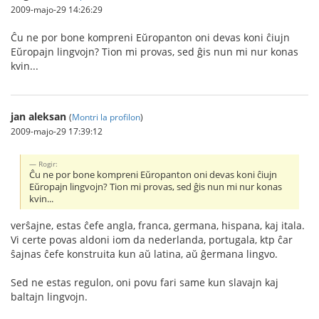
2009-majo-29 14:26:29
Ĉu ne por bone kompreni Eŭropanton oni devas koni ĉiujn
Eŭropajn lingvojn? Tion mi provas, sed ĝis nun mi nur konas
kvin...
jan aleksan
(
Montri la profilon
)
2009-majo-29 17:39:12
Rogir:
Ĉu ne por bone kompreni Eŭropanton oni devas koni ĉiujn
Eŭropajn lingvojn? Tion mi provas, sed ĝis nun mi nur konas
kvin...
verŝajne, estas ĉefe angla, franca, germana, hispana, kaj itala.
Vi certe povas aldoni iom da nederlanda, portugala, ktp ĉar
ŝajnas ĉefe konstruita kun aŭ latina, aŭ ĝermana lingvo.
Sed ne estas regulon, oni povu fari same kun slavajn kaj
baltajn lingvojn.