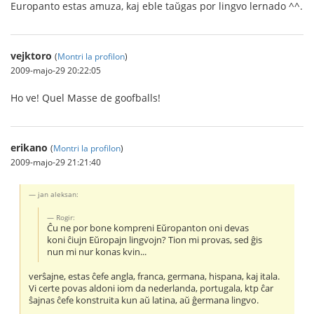
Europanto estas amuza, kaj eble taŭgas por lingvo lernado ^^.
vejktoro
(
Montri la profilon
)
2009-majo-29 20:22:05
Ho ve! Quel Masse de goofballs!
erikano
(
Montri la profilon
)
2009-majo-29 21:21:40
jan aleksan:
Rogir:
Ĉu ne por bone kompreni Eŭropanton oni devas
koni ĉiujn Eŭropajn lingvojn? Tion mi provas, sed ĝis
nun mi nur konas kvin...
verŝajne, estas ĉefe angla, franca, germana, hispana, kaj itala.
Vi certe povas aldoni iom da nederlanda, portugala, ktp ĉar
ŝajnas ĉefe konstruita kun aŭ latina, aŭ ĝermana lingvo.