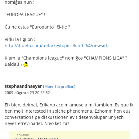
nomiĝas nun :
"EUROPA LEAGUE" !
Ĉu ne estas "Europanto" ĉi-tie ?
Vidu la ligilon :
http://it.uefa.com/uefa/keytopics/kind=64/newsid...
Kiam la "Champions league" nomiĝos "CHAMPIONS LIGA" ?
Baldaŭ ?
stephaandhaeyer
(
Montri la profilon
)
2009-aŭgusto-23 20:25:32
Eh bien, deimat, Erikano acó m'amuse a mi tambien. Es que ik
ben molt interested in solche phenomena. Ezhomm hon eus
conversations pe diskussionen evit desenvolupar ur yezh
nevez etrevroadel. N'eo ket 'ta?
erikano: