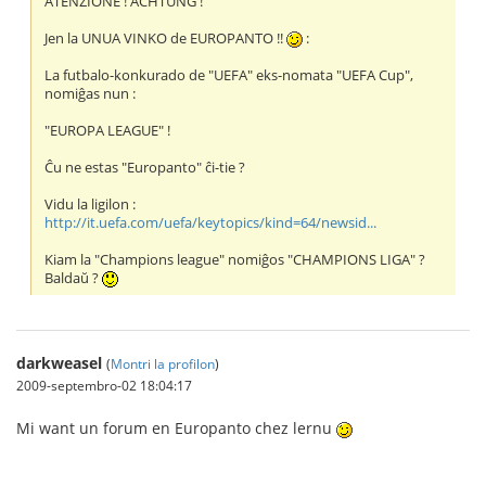
ATENZIONE ! ACHTUNG !
Jen la UNUA VINKO de EUROPANTO !!
:
La futbalo-konkurado de "UEFA" eks-nomata "UEFA Cup",
nomiĝas nun :
"EUROPA LEAGUE" !
Ĉu ne estas "Europanto" ĉi-tie ?
Vidu la ligilon :
http://it.uefa.com/uefa/keytopics/kind=64/newsid...
Kiam la "Champions league" nomiĝos "CHAMPIONS LIGA" ?
Baldaŭ ?
darkweasel
(
Montri la profilon
)
2009-septembro-02 18:04:17
Mi want un forum en Europanto chez lernu