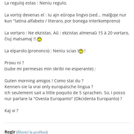
La reguloj estas : Neniu regulo.
La vortoj devenas el : Iu ajn eŭropa lingvo (sed... malĝoje nur
kun "latina alfabeto / literaro, por bonega interkompreno)
La vortaro : Ne ekzistas. Aŭ : ekzistas almenaŭ 15 à 20 vortaro,
ĉiuj malsamaj !!
La elparolo (prononco) : Neniu scias !
!
Provu ni ?
(sube mi permesas min skribi ne-esperante) :
Guten morning amigos ! Como stai du ?
Kennen-sie la vrai only europaïsche lingua ?
Ich seulement sait a little poquito de 5 sprachen. So, I posso
nur parlare la "Ovesta Europanto" (Okcidenta Europanto) ?
Kaj vi ?
Rogir
(
Montri la profilon
)