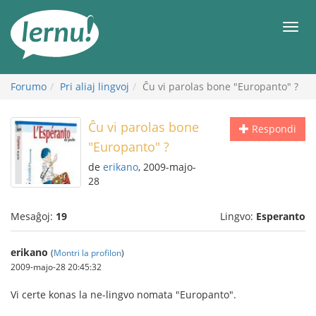
Al
la
Men
enhavo
Forumo
Pri aliaj lingvoj
Ĉu vi parolas bone "Europanto" ?
Ĉu vi parolas bone
Respondi
"Europanto" ?
de
erikano
, 2009-majo-
28
Mesaĝoj:
19
Lingvo:
Esperanto
erikano
(
Montri la profilon
)
2009-majo-28 20:45:32
Vi certe konas la ne-lingvo nomata "Europanto".