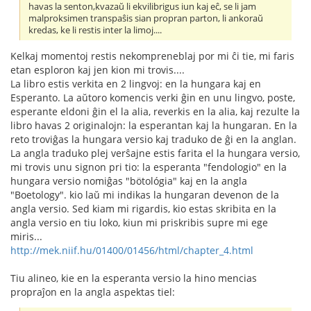
havas la senton,kvazaŭ li ekvilibrigus iun kaj eĉ, se li jam
malproksimen transpaŝis sian propran parton, li ankoraŭ
kredas, ke li restis inter la limoj....
Kelkaj momentoj restis nekompreneblaj por mi ĉi tie, mi faris
etan esploron kaj jen kion mi trovis....
La libro estis verkita en 2 lingvoj: en la hungara kaj en
Esperanto. La aŭtoro komencis verki ĝin en unu lingvo, poste,
esperante eldoni ĝin el la alia, reverkis en la alia, kaj rezulte la
libro havas 2 originalojn: la esperantan kaj la hungaran. En la
reto troviĝas la hungara versio kaj traduko de ĝi en la anglan.
La angla traduko plej verŝajne estis farita el la hungara versio,
mi trovis unu signon pri tio: la esperanta "fendologio" en la
hungara versio nomiĝas "bötológia" kaj en la angla
"Boetology". kio laŭ mi indikas la hungaran devenon de la
angla versio. Sed kiam mi rigardis, kio estas skribita en la
angla versio en tiu loko, kiun mi priskribis supre mi ege
miris...
http://mek.niif.hu/01400/01456/html/chapter_4.html
Tiu alineo, kie en la esperanta versio la hino mencias
propraĵon en la angla aspektas tiel: