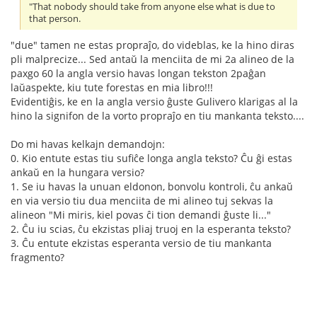
"That nobody should take from anyone else what is due to
that person.
"due" tamen ne estas propraĵo, do videblas, ke la hino diras
pli malprecize... Sed antaŭ la menciita de mi 2a alineo de la
paxgo 60 la angla versio havas longan tekston 2paĝan
laŭaspekte, kiu tute forestas en mia libro!!!
Evidentiĝis, ke en la angla versio ĝuste Gulivero klarigas al la
hino la signifon de la vorto propraĵo en tiu mankanta teksto....
Do mi havas kelkajn demandojn:
0. Kio entute estas tiu sufiĉe longa angla teksto? Ĉu ĝi estas
ankaŭ en la hungara versio?
1. Se iu havas la unuan eldonon, bonvolu kontroli, ĉu ankaŭ
en via versio tiu dua menciita de mi alineo tuj sekvas la
alineon "Mi miris, kiel povas ĉi tion demandi ĝuste li..."
2. Ĉu iu scias, ĉu ekzistas pliaj truoj en la esperanta teksto?
3. Ĉu entute ekzistas esperanta versio de tiu mankanta
fragmento?