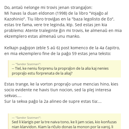
Do, antaŭ nelonge mi trovis jenan strangaĵon:
Mi havas la duan eldonon (1998) de la libro "Vojaĝo al
Kazohinio". Tiu libro troviĝas en la "baza legolisto de Eo",
estas tre fama, vere tre leginda, ktp. Sed estas jen kia
problemo: Atente traleginte ĝin mi trovis, ke almenaŭ en mia
ekzemplero estas almenaŭ unu manko.
Kelkajn paĝojon (eble 5 aŭ 6) post komenco de la 4a ĉapitro,
en mia ekzemplero fine de la paĝo 59 estas jena teksto:
"Sandor Szatmari":
-- Tiel, ke neniu forprenu la propraĵon de la alia kaj nenies
propraĵo estu forprenata de la aliaj?
Estas trange, ke la vorton propraĵo unue mencias hino, kies
socio evidente ne havis tiun nocion, sed la plej interesa
sekvas....
Sur la sekva paĝo la 2a alineo de supre estas tia:...
"Sandor Szatmari":
Sed li klarigis per la tre naiva tono, ke li jam scias, kio konfuzas
nian klarvidon. Kiam la riĉulo donas la monon por la varoj, li