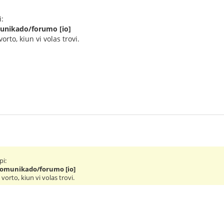
i:
munikado/forumo [io]
vorto, kiun vi volas trovi.
pi:
komunikado/forumo [io]
 vorto, kiun vi volas trovi.