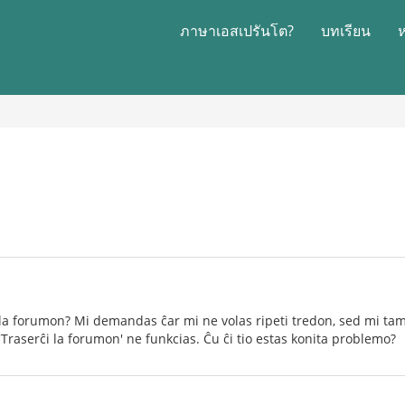
ภาษาเอสเปรันโต?
บทเรียน
 la forumon? Mi demandas ĉar mi ne volas ripeti tredon, sed mi tame
'Traserĉi la forumon' ne funkcias. Ĉu ĉi tio estas konita problemo?