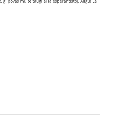
, ĝi povas multe taŭgi al la esperantistoj. Aliĝu! La