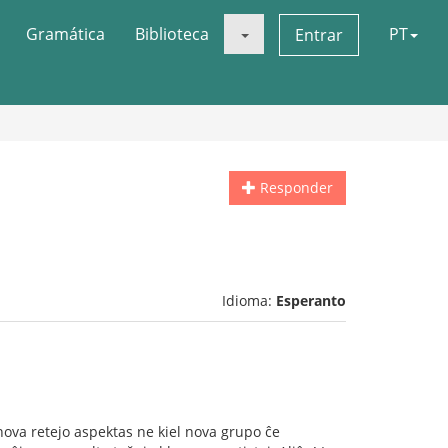
Gramática
Biblioteca
PT
Entrar
Responder
Idioma:
Esperanto
 nova retejo aspektas ne kiel nova grupo ĉe