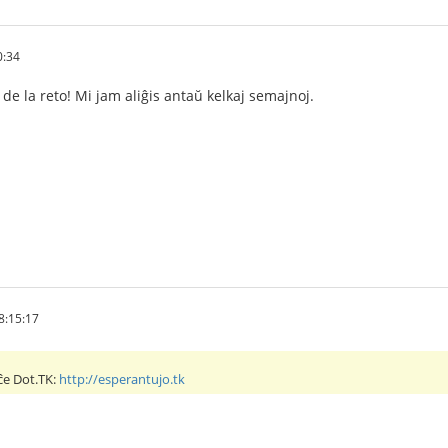
0:34
 de la reto! Mi jam aliĝis antaŭ kelkaj semajnoj.
8:15:17
 ĉe Dot.TK:
http://esperantujo.tk