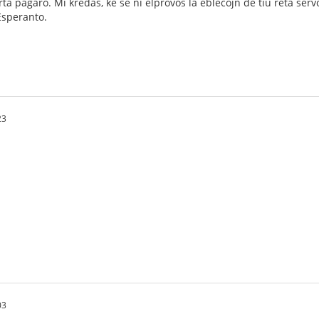
ta paĝaro. Mi kredas, ke se ni elprovos la eblecojn de tiu reta servo
Esperanto.
23
03