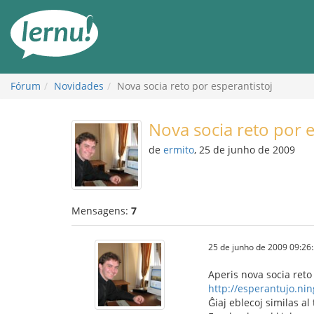
Ir
ao
conteúdo
Fórum
Novidades
Nova socia reto por esperantistoj
Nova socia reto por e
de
ermito
, 25 de junho de 2009
Mensagens:
7
25 de junho de 2009 09:26
Aperis nova socia reto
http://esperantujo.ni
Ĝiaj eblecoj similas al