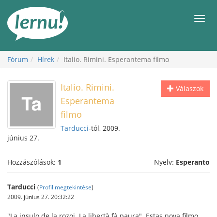
Tartalom
Men
Fórum
Hírek
Italio. Rimini. Esperantema filmo
Italio. Rimini.
Válaszok
Esperantema
filmo
Tarducci
-tól, 2009.
június 27.
Hozzászólások:
1
Nyelv:
Esperanto
Tarducci
(
Profil megtekintése
)
2009. június 27. 20:32:22
"La insulo de la rozoj. La libertà fà paura". Estas nova filmo,