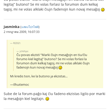
legitaj” butono? Se mi volas forlasi la forumon dum kelkaj
tagoj, mi ne volas alklaki ĉiujn fadenojn kun novaj mesaĝoj
Jasminka
(
แสดงโปรไฟล์
)
2 กรกฎาคม 2009, 16:07:33
R2D2!:
jchthys:
Ĉu povas ekzisti “Marki ĉiujn mesaĝojn en tiu/ĉiu
forumo kiel legitaj” butono? Se mi volas forlasi la
forumon dum kelkaj tagoj, mi ne volas alklaki ĉiujn
fadenojn kun novaj mesaĝoj
Mı kredıs tıon, ke la butono ȷa ekzıstas...
—Ilhuıtemoc
Sube de la forum-paĝo kaj ĉiu fadeno ekzistas ligilo por marki
la mesaĝojn kiel legitajn.