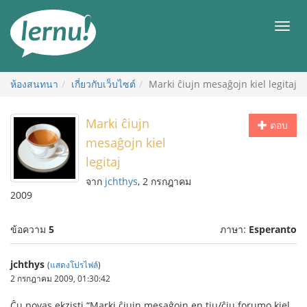
ไป
ยัง
เมนู
สารบัญ
ห้องสนทนา
เกี่ยวกับเว็บไซต์
Marki ĉiujn mesaĝojn kiel legitaj
Marki ĉiujn
ตอบ
mesaĝojn kiel
legitaj
จาก
jchthys
, 2 กรกฎาคม
2009
ข้อความ
5
ภาษา:
Esperanto
jchthys
(
แสดงโปรไฟล์
)
2 กรกฎาคม 2009, 01:30:42
Ĉu povas ekzisti “Marki ĉiujn mesaĝojn en tiu/ĉiu forumo kiel