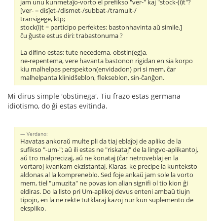
jam unu kunmetaĵo-vorto el prefikso "ver-" kaj "stock-(i)t"?
[ver- = disĵet-/dismet-/subbat-/tramult-/
transigege, ktp;
stock(i)t = participo perfektes: bastonhavinta aŭ simile.]
ĉu ĝuste estus diri: trabastonuma ?
La difino estas: tute necedema, obstin(eg)a,
ne-repentema, vere havanta bastonon rigidan en sia korpo
kiu malhelpas perspekton(envidadon) pri si mem, ĉar
malhelpanta klinidŝeblon, flekseblon, sin-ĉanĝon.
Mi dirus simple 'obstinega'. Tiu frazo estas germana
idiotismo, do ĝi estas evitinda.
Verdano:
Havatas ankoraŭ multe pli da tiaj eblaĵoj de apliko de la
sufikso "-um-"; aŭ ili estas ne "riskataj" de la lingvo-aplikantoj,
aŭ tro malprecizaj, aŭ ne konataj (ĉar netroveblaj en la
vortaroj kvankam ekzistantaj. Klaras, ke precipe la kunteksto
aldonas al la kompreneblo. Sed foje ankaŭ jam sole la vorto
mem, tiel "umuzita" ne povas ion alian signifi ol tio kion ĝi
eldiras. Do la listo pri Um-aplikoj devus enteni ambaŭ tiujn
tipojn, en la ne rekte tutklaraj kazoj nur kun suplemento de
ekspliko.