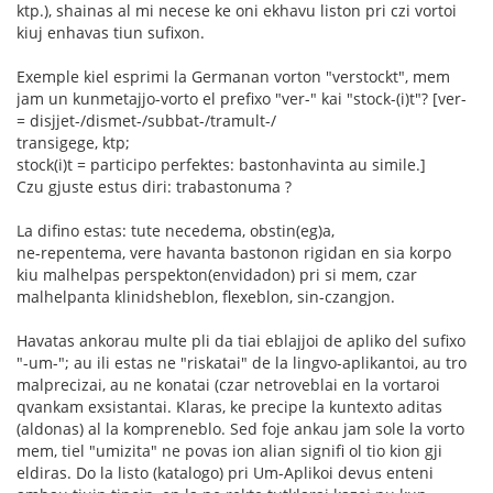
ktp.), shainas al mi necese ke oni ekhavu liston pri czi vortoi
kiuj enhavas tiun sufixon.
Exemple kiel esprimi la Germanan vorton "verstockt", mem
jam un kunmetajjo-vorto el prefixo "ver-" kai "stock-(i)t"? [ver-
= disjjet-/dismet-/subbat-/tramult-/
transigege, ktp;
stock(i)t = participo perfektes: bastonhavinta au simile.]
Czu gjuste estus diri: trabastonuma ?
La difino estas: tute necedema, obstin(eg)a,
ne-repentema, vere havanta bastonon rigidan en sia korpo
kiu malhelpas perspekton(envidadon) pri si mem, czar
malhelpanta klinidsheblon, flexeblon, sin-czangjon.
Havatas ankorau multe pli da tiai eblajjoi de apliko del sufixo
"-um-"; au ili estas ne "riskatai" de la lingvo-aplikantoi, au tro
malprecizai, au ne konatai (czar netroveblai en la vortaroi
qvankam exsistantai. Klaras, ke precipe la kuntexto aditas
(aldonas) al la kompreneblo. Sed foje ankau jam sole la vorto
mem, tiel "umizita" ne povas ion alian signifi ol tio kion gji
eldiras. Do la listo (katalogo) pri Um-Aplikoi devus enteni