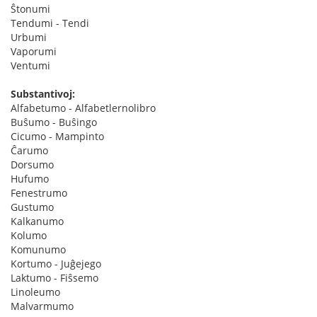
Ŝtonumi
Tendumi - Tendi
Urbumi
Vaporumi
Ventumi
Substantivoj:
Alfabetumo - Alfabetlernolibro
Buŝumo - Buŝingo
Cicumo - Mampinto
Ĉarumo
Dorsumo
Hufumo
Fenestrumo
Gustumo
Kalkanumo
Kolumo
Komunumo
Kortumo - Juĝejego
Laktumo - Fiŝsemo
Linoleumo
Malvarmumo