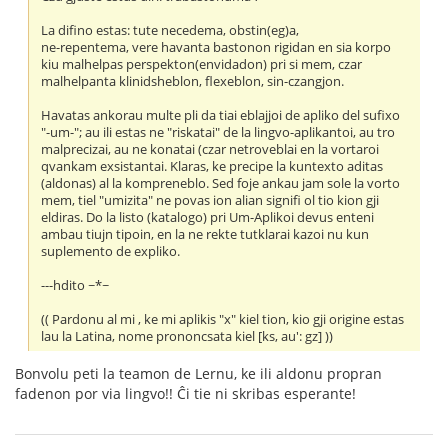
La difino estas: tute necedema, obstin(eg)a,
ne-repentema, vere havanta bastonon rigidan en sia korpo
kiu malhelpas perspekton(envidadon) pri si mem, czar
malhelpanta klinidsheblon, flexeblon, sin-czangjon.
Havatas ankorau multe pli da tiai eblajjoi de apliko del sufixo
"-um-"; au ili estas ne "riskatai" de la lingvo-aplikantoi, au tro
malprecizai, au ne konatai (czar netroveblai en la vortaroi
qvankam exsistantai. Klaras, ke precipe la kuntexto aditas
(aldonas) al la kompreneblo. Sed foje ankau jam sole la vorto
mem, tiel "umizita" ne povas ion alian signifi ol tio kion gji
eldiras. Do la listo (katalogo) pri Um-Aplikoi devus enteni
ambau tiujn tipoin, en la ne rekte tutklarai kazoi nu kun
suplemento de expliko.
---hdito ~*~
(( Pardonu al mi , ke mi aplikis "x" kiel tion, kio gji origine estas
lau la Latina, nome prononcsata kiel [ks, au': gz] ))
Bonvolu peti la teamon de Lernu, ke ili aldonu propran
fadenon por via lingvo!! Ĉi tie ni skribas esperante!