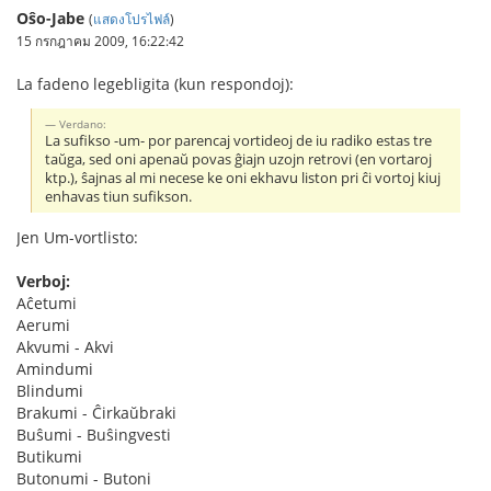
Oŝo-Jabe
(
แสดงโปรไฟล์
)
15 กรกฎาคม 2009, 16:22:42
La fadeno legebligita (kun respondoj):
Verdano:
La sufikso -um- por parencaj vortideoj de iu radiko estas tre
taŭga, sed oni apenaŭ povas ĝiajn uzojn retrovi (en vortaroj
ktp.), ŝajnas al mi necese ke oni ekhavu liston pri ĉi vortoj kiuj
enhavas tiun sufikson.
Jen Um-vortlisto:
Verboj:
Aĉetumi
Aerumi
Akvumi - Akvi
Amindumi
Blindumi
Brakumi - Ĉirkaŭbraki
Buŝumi - Buŝingvesti
Butikumi
Butonumi - Butoni