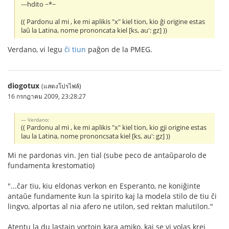
---hdito ~*~
(( Pardonu al mi , ke mi aplikis "x" kiel tion, kio ĝi origine estas
laŭ la Latina, nome prononcata kiel [ks, au': gz] ))
Verdano, vi legu
ĉi tiun
paĝon de la PMEG.
diogotux
(แสดงโปรไฟล์)
16 กรกฎาคม 2009, 23:28:27
Verdano:
(( Pardonu al mi , ke mi aplikis "x" kiel tion, kio gji origine estas
lau la Latina, nome prononcsata kiel [ks, au': gz] ))
Mi ne pardonas vin. Jen tial (sube peco de antaŭparolo de
fundamenta krestomatio)
"...ĉar tiu, kiu eldonas verkon en Esperanto, ne koniĝinte
antaŭe fundamente kun la spirito kaj la modela stilo de tiu ĉi
lingvo, alportas al nia afero ne utilon, sed rektan malutilon."
Atentu la du lastajn vortojn kara amiko, kaj se vi volas krei