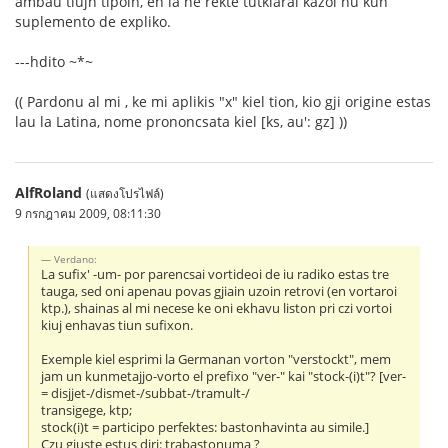
ambau tiujn tipoin, en la ne rekte tutklarai kazoi nu kun
suplemento de expliko.
---hdito ~*~
(( Pardonu al mi , ke mi aplikis "x" kiel tion, kio gji origine estas
lau la Latina, nome prononcsata kiel [ks, au': gz] ))
AlfRoland
(แสดงโปรไฟล์)
9 กรกฎาคม 2009, 08:11:30
Verdano:
La sufix' -um- por parencsai vortideoi de iu radiko estas tre
tauga, sed oni apenau povas gjiain uzoin retrovi (en vortaroi
ktp.), shainas al mi necese ke oni ekhavu liston pri czi vortoi
kiuj enhavas tiun sufixon.
Exemple kiel esprimi la Germanan vorton "verstockt", mem
jam un kunmetajjo-vorto el prefixo "ver-" kai "stock-(i)t"? [ver-
= disjjet-/dismet-/subbat-/tramult-/
transigege, ktp;
stock(i)t = participo perfektes: bastonhavinta au simile.]
Czu gjuste estus diri: trabastonuma ?