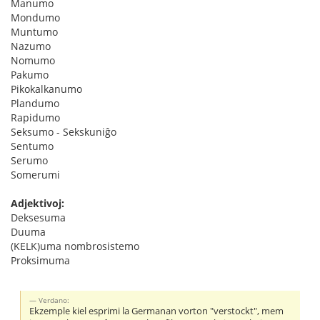
Manumo
Mondumo
Muntumo
Nazumo
Nomumo
Pakumo
Pikokalkanumo
Plandumo
Rapidumo
Seksumo - Sekskuniĝo
Sentumo
Serumo
Somerumi
Adjektivoj:
Deksesuma
Duuma
(KELK)uma nombrosistemo
Proksimuma
Verdano:
Ekzemple kiel esprimi la Germanan vorton "verstockt", mem