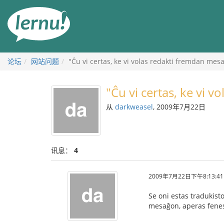
去
目
錄
頁
论坛
网站问题
"Ĉu vi certas, ke vi volas redakti fremdan mes
"Ĉu vi certas, ke vi 
从
darkweasel
, 2009年7月22日
讯息：
4
2009年7月22日下午8:13:41
Se oni estas tradukist
mesaĝon, aperas fenest