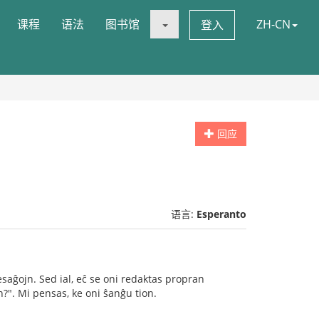
课程
语法
图书馆
ZH-CN
登入
回应
语言:
Esperanto
saĝojn. Sed ial, eĉ se oni redaktas propran
?". Mi pensas, ke oni ŝanĝu tion.