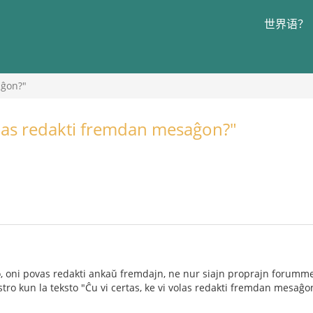
世界语？
aĝon?"
volas redakti fremdan mesaĝon?"
o, oni povas redakti ankaŭ fremdajn, ne nur siajn proprajn forumme
ro kun la teksto "Ĉu vi certas, ke vi volas redakti fremdan mesaĝon