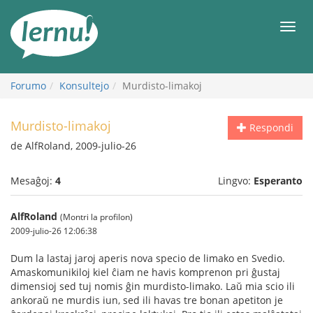
Al
la
Men
enhavo
Forumo
Konsultejo
Murdisto-limakoj
Murdisto-limakoj
Respondi
de AlfRoland, 2009-julio-26
Mesaĝoj:
4
Lingvo:
Esperanto
AlfRoland
(Montri la profilon)
2009-julio-26 12:06:38
Dum la lastaj jaroj aperis nova specio de limako en Svedio.
Amaskomunikiloj kiel ĉiam ne havis komprenon pri ĝustaj
dimensioj sed tuj nomis ĝin murdisto-limako. Laŭ mia scio ili
ankoraŭ ne murdis iun, sed ili havas tre bonan apetiton je