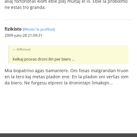
aliaj fortondras kiom eble plej multaj el ili. Eble la problemo
ne estas tro granda.
fizikisto
(
Montri la profilon
)
2009-julio-28 21:09:31
AlfRoland:
Kelkaj provas droni ilin per biero ...
Mia bopatrino agas tiamaniere. Oni fosas malgrandan truon
en la tero kaj metas pladon ene. En la pladon oni verŝas iom
da biero. Ne forgesu elpreni la dronintajn limakojn...