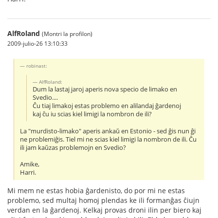
AlfRoland
(Montri la profilon)
2009-julio-26 13:10:33
robinast:
AlfRoland:
Dum la lastaj jaroj aperis nova specio de limako en
Svedio....
Ĉu tiaj limakoj estas problemo en alilandaj ĝardenoj
kaj ĉu iu scias kiel limigi la nombron de ili?
La "murdisto-limako" aperis ankaŭ en Estonio - sed ĝis nun ĝi
ne problemiĝis. Tiel mi ne scias kiel limigi la nombron de ili. Ĉu
ili jam kaŭzas problemojn en Svedio?
Amike,
Harri.
Mi mem ne estas hobia ĝardenisto, do por mi ne estas
problemo, sed multaj homoj plendas ke ili formanĝas ĉiujn
verdan en la ĝardenoj. Kelkaj provas droni ilin per biero kaj