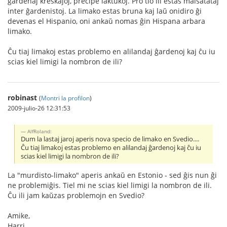
ĝardenaj kreskaĵoj, precipe laktukoj. Pro tio ili estas malŝatataj
inter ĝardenistoj. La limako estas bruna kaj laŭ onidiro ĝi
devenas el Hispanio, oni ankaŭ nomas ĝin Hispana arbara
limako.
Ĉu tiaj limakoj estas problemo en alilandaj ĝardenoj kaj ĉu iu
scias kiel limigi la nombron de ili?
robinast
(
Montri la profilon
)
2009-julio-26 12:31:53
AlfRoland:
Dum la lastaj jaroj aperis nova specio de limako en Svedio....
Ĉu tiaj limakoj estas problemo en alilandaj ĝardenoj kaj ĉu iu
scias kiel limigi la nombron de ili?
La "murdisto-limako" aperis ankaŭ en Estonio - sed ĝis nun ĝi
ne problemiĝis. Tiel mi ne scias kiel limigi la nombron de ili.
Ĉu ili jam kaŭzas problemojn en Svedio?
Amike,
Harri.