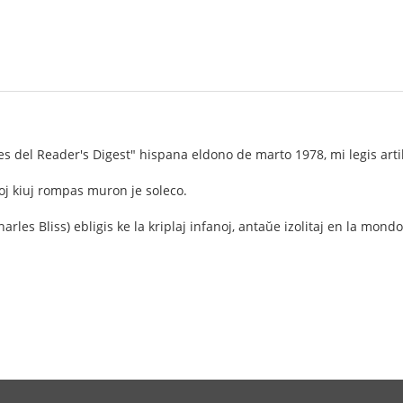
es del Reader's Digest" hispana eldono de marto 1978, mi legis artik
loj kiuj rompas muron je soleco.
les Bliss) ebligis ke la kriplaj infanoj, antaŭe izolitaj en la mondo