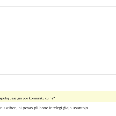
apuloj uzas ĝin por komuniki, ĉu ne?
iun skribon, ni povas pli bone intelegi ĝiajn usantojn.