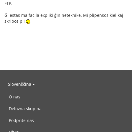
FTP.
Ĝi estas malfacila expliki ĝin neteknike. Mi plipensos kiel kaj
skribos pli
.
Slovenščina
O nas
Delovna skupina
Podprite nas