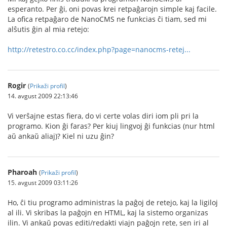
esperanto. Per ĝi, oni povas krei retpaĝarojn simple kaj facile.
La ofica retpaĝaro de NanoCMS ne funkcias ĉi tiam, sed mi
alŝutis ĝin al mia retejo:
http://retestro.co.cc/index.php?page=nanocms-retej...
Rogir
(
Prikaži profil
)
14. avgust 2009 22:13:46
Vi verŝajne estas fiera, do vi certe volas diri iom pli pri la
programo. Kion ĝi faras? Per kiuj lingvoj ĝi funkcias (nur html
aŭ ankaŭ aliaj)? Kiel ni uzu ĝin?
Pharoah
(
Prikaži profil
)
15. avgust 2009 03:11:26
Ho, ĉi tiu programo administras la paĝoj de retejo, kaj la ligiloj
al ili. Vi skribas la paĝojn en HTML, kaj la sistemo organizas
ilin. Vi ankaŭ povas editi/redakti viajn paĝojn rete, sen iri al