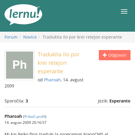
K
vsebini
Meni
Forum
Novice
Tradukita ilo por krei retejon esperante
Tradukita ilo por
Odgovori
krei retejon
esperante
od
Pharoah
, 14. avgust
2009
Sporočila:
3
Jezik:
Esperanto
Pharoah
(
Prikaži profil
)
14. avgust 2009 20:16:57
Mi kaj ĝejko finis traduki la programon NanoCMS al