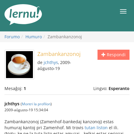
Al
la
Men
enhavo
Forumo
Humuro
Zambankanzonoj
Zambankanzonoj
Respondi
de
jchthys
, 2009-
aŭgusto-19
Mesaĝoj:
1
Lingvo:
Esperanto
jchthys
(
Montri la profilon
)
2009-aŭgusto-19 15:34:04
Zambankanzonoj (Zamenhof-bankedaj kanzonoj) estas
humuraj kantoj pri Zamenhof. Mi trovis
tutan liston
el ili.
(Notu, ke ne la tuta listo estas amuzaj—kelkaj estas seriozaj,