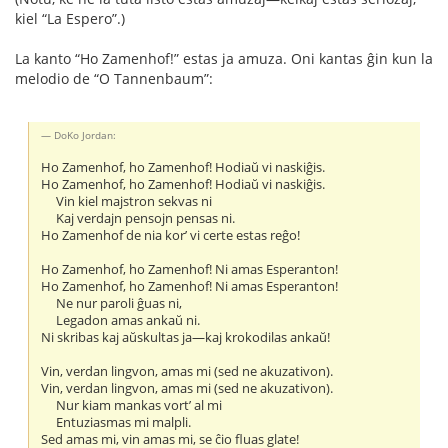
kiel “La Espero”.)
La kanto “Ho Zamenhof!” estas ja amuza. Oni kantas ĝin kun la
melodio de “O Tannenbaum”:
DoKo Jordan:
Ho Zamenhof, ho Zamenhof! Hodiaŭ vi naskiĝis.
Ho Zamenhof, ho Zamenhof! Hodiaŭ vi naskiĝis.
Vin kiel majstron sekvas ni
Kaj verdajn pensojn pensas ni.
Ho Zamenhof de nia kor’ vi certe estas reĝo!
Ho Zamenhof, ho Zamenhof! Ni amas Esperanton!
Ho Zamenhof, ho Zamenhof! Ni amas Esperanton!
Ne nur paroli ĝuas ni,
Legadon amas ankaŭ ni.
Ni skribas kaj aŭskultas ja—kaj krokodilas ankaŭ!
Vin, verdan lingvon, amas mi (sed ne akuzativon).
Vin, verdan lingvon, amas mi (sed ne akuzativon).
Nur kiam mankas vort’ al mi
Entuziasmas mi malpli.
Sed amas mi, vin amas mi, se ĉio fluas glate!