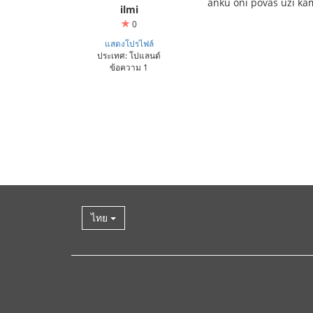
ankŭ oni povas uzi k
ilmi
0
แสดงโปรไฟล์
ประเทศ: โปแลนด์
ข้อความ 1
ไทย