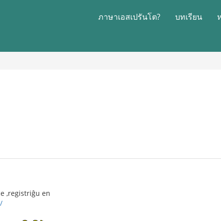
ภาษาเอสเปรันโต?
บทเรียน
ĉe ,registriĝu en
/