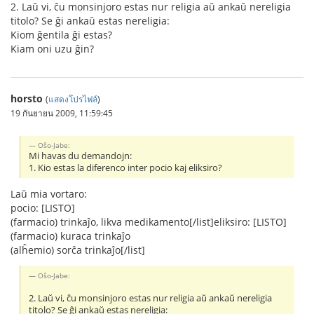
2. Laŭ vi, ĉu monsinjoro estas nur religia aŭ ankaŭ nereligia
titolo? Se ĝi ankaŭ estas nereligia:
Kiom ĝentila ĝi estas?
Kiam oni uzu ĝin?
horsto
(
แสดงโปรไฟล์
)
19 กันยายน 2009, 11:59:45
Oŝo-Jabe:
Mi havas du demandojn:
1. Kio estas la diferenco inter pocio kaj eliksiro?
Laŭ mia vortaro:
pocio: [LISTO]
(farmacio) trinkaĵo, likva medikamento[/list]eliksiro: [LISTO]
(farmacio) kuraca trinkaĵo
(alĥemio) sorĉa trinkaĵo[/list]
Oŝo-Jabe:
2. Laŭ vi, ĉu monsinjoro estas nur religia aŭ ankaŭ nereligia
titolo? Se ĝi ankaŭ estas nereligia: