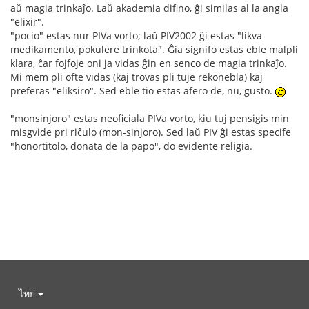
aŭ magia trinkaĵo. Laŭ akademia difino, ĝi similas al la angla
"elixir".
"pocio" estas nur PIVa vorto; laŭ PIV2002 ĝi estas "likva
medikamento, pokulere trinkota". Ĝia signifo estas eble malpli
klara, ĉar fojfoje oni ja vidas ĝin en senco de magia trinkaĵo.
Mi mem pli ofte vidas (kaj trovas pli tuje rekonebla) kaj
preferas "eliksiro". Sed eble tio estas afero de, nu, gusto.
"monsinjoro" estas neoficiala PIVa vorto, kiu tuj pensigis min
misgvide pri riĉulo (mon-sinjoro). Sed laŭ PIV ĝi estas specife
"honortitolo, donata de la papo", do evidente religia.
ไทย