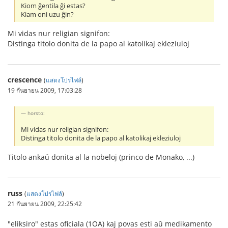
Kiom ĝentila ĝi estas?
Kiam oni uzu ĝin?
Mi vidas nur religian signifon:
Distinga titolo donita de la papo al katolikaj ekleziuloj
crescence
(
แสดงโปรไฟล์
)
19 กันยายน 2009, 17:03:28
horsto:
Mi vidas nur religian signifon:
Distinga titolo donita de la papo al katolikaj ekleziuloj
Titolo ankaŭ donita al la nobeloj (princo de Monako, ...)
russ
(
แสดงโปรไฟล์
)
21 กันยายน 2009, 22:25:42
"eliksiro" estas oficiala (1OA) kaj povas esti aŭ medikamento