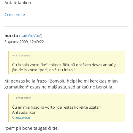
Antaŭdankon !
Crescence
horsto
(
แสดงโปรไฟล์
)
3 ตุลาคม 2009, 12:49:22
crescence:
Ĉu la sola vorto "ke" eblas sufiĉa, aŭ oni ĉiam devas antaŭigi
ĝin de la vorto "por", en ĉi tiu frazo ?
Mi pensas ke la frazo "Bonvolu helpi ke mi korektas mian
gramatikon" estas ne malĝusta, sed ankaŭ ne bonstila.
crescence:
Ĉu en mia frazo, la vorto "de" estas korekte uzata ?
Antaŭdankon !
Crescence
"per" pli bone taŭgas ĉi tie.