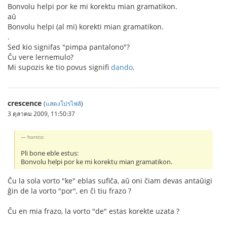
Bonvolu helpi por ke mi korektu mian gramatikon.
aŭ
Bonvolu helpi (al mi) korekti mian gramatikon.
.
Sed kio signifas "pimpa pantalono"?
Ĉu vere lernemulo?
Mi supozis ke tio povus signifi
dando
.
crescence
(
แสดงโปรไฟล์
)
3 ตุลาคม 2009, 11:50:37
horsto:
Pli bone eble estus:
Bonvolu helpi por ke mi korektu mian gramatikon.
Ĉu la sola vorto "ke" eblas sufiĉa, aŭ oni ĉiam devas antaŭigi
ĝin de la vorto "por", en ĉi tiu frazo ?
Ĉu en mia frazo, la vorto "de" estas korekte uzata ?