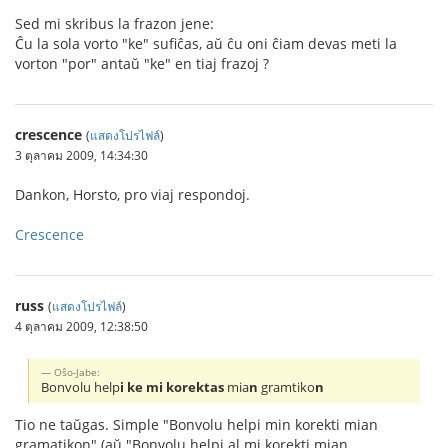
Sed mi skribus la frazon jene:
Ĉu la sola vorto "ke" sufiĉas, aŭ ĉu oni ĉiam devas meti la
vorton "por" antaŭ "ke" en tiaj frazoj ?
crescence
(
แสดงโปรไฟล์
)
3 ตุลาคม 2009, 14:34:30
Dankon, Horsto, pro viaj respondoj.
Crescence
russ
(
แสดงโปรไฟล์
)
4 ตุลาคม 2009, 12:38:50
Oŝo-Jabe:
Bonvolu help
i ke mi korektas
mia
n
gramtiko
n
Tio ne taŭgas. Simple "Bonvolu helpi min korekti mian
gramatikon" (aŭ "Bonvolu helpi al mi korekti mian