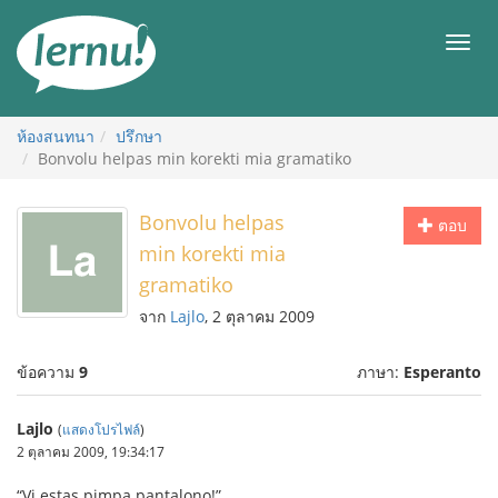
ไป
ยัง
เมนู
สารบัญ
ห้องสนทนา
ปรึกษา
Bonvolu helpas min korekti mia gramatiko
Bonvolu helpas
ตอบ
min korekti mia
gramatiko
จาก
Lajlo
, 2 ตุลาคม 2009
ข้อความ
9
ภาษา:
Esperanto
Lajlo
(
แสดงโปรไฟล์
)
2 ตุลาคม 2009, 19:34:17
“Vi estas pimpa pantalono!”