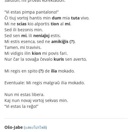
Saluton, mi provas korektadon:
“Vi estas pimpa pantalono!”
Ĉi tiuj vortoj hantis min
dum
mia
tuta
vivo.
Mi ne
scias
kio alportis
tion
al
mi
.
Sed ili bezonis min.
Sed sen
mi
, ili
neniaĵoj
estis.
Mi estis esenca, sed ne
amikiĝis (?)
.
Tamen, mi travivis.
Mi vidigis ilin
kion
mi povis fari.
Nur ĉar la sovaĝa ĉevalo
kuris
sen averto,
Mi regis en spito
(?)
de
ilia
mokado.
Eventuale: Mi regis malgraŭ ilia mokado.
Nun mi estas libera.
Kaj nun novaj vortoj sekvas min.
“Vi estas la reĝo!”
Oŝo-Jabe
(
แสดงโปรไฟล์
)