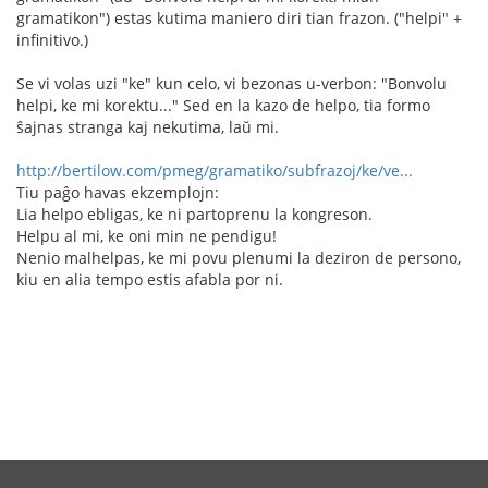
gramatikon") estas kutima maniero diri tian frazon. ("helpi" +
infinitivo.)
Se vi volas uzi "ke" kun celo, vi bezonas u-verbon: "Bonvolu
helpi, ke mi korektu..." Sed en la kazo de helpo, tia formo
ŝajnas stranga kaj nekutima, laŭ mi.
http://bertilow.com/pmeg/gramatiko/subfrazoj/ke/ve...
Tiu paĝo havas ekzemplojn:
Lia helpo ebligas, ke ni partoprenu la kongreson.
Helpu al mi, ke oni min ne pendigu!
Nenio malhelpas, ke mi povu plenumi la deziron de persono,
kiu en alia tempo estis afabla por ni.