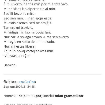
Ĉi tiuj vortoj hantis min por mia tota vivo.
Mi ne skias kio alportis tio al min.
Sed ili bezonis min.
Sed sen min, ili neniaĵojn estis.
Mi estis esenca, sed ne amiĝis.
Tamen, mi travivis.
Mi vidigis ilin kio mi povis fari.
Nur ĉar la sovaĝa ĉevalo kuras sen averto,
Mi regis en spito de ilin mokado.
Nun mi estas libera.
Kaj nun novaj vortoj sekvas min.
“Vi estas la reĝo!”
Dankon!
fizikisto
(
แสดงโปรไฟล์
)
2 ตุลาคม 2009, 21:34:48
"Bonvolu
helpi
min
(por)
korekti
mian gramatikon
"