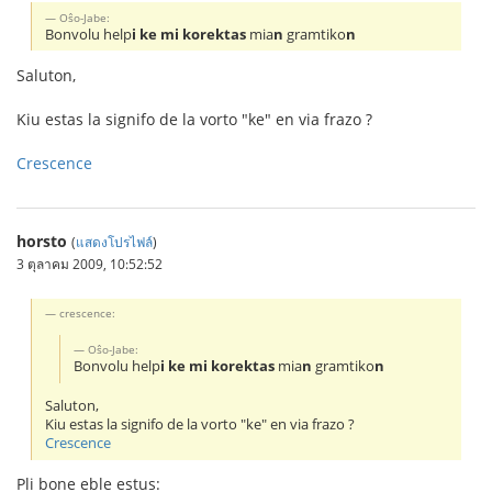
Oŝo-Jabe:
Bonvolu help
i ke mi korektas
mia
n
gramtiko
n
Saluton,
Kiu estas la signifo de la vorto "ke" en via frazo ?
Crescence
horsto
(
แสดงโปรไฟล์
)
3 ตุลาคม 2009, 10:52:52
crescence:
Oŝo-Jabe:
Bonvolu help
i ke mi korektas
mia
n
gramtiko
n
Saluton,
Kiu estas la signifo de la vorto "ke" en via frazo ?
Crescence
Pli bone eble estus: