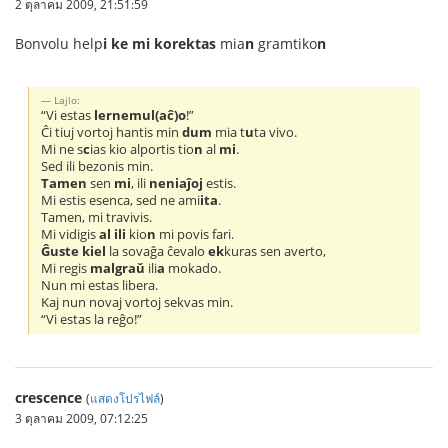
2 ตุลาคม 2009, 21:51:59
Bonvolu help
i ke mi korektas
mia
n
gramtiko
n
Lajlo:
“Vi estas
lernemul(aĉ)o
!”
Ĉi tiuj vortoj hantis min
dum
mia t
u
ta vivo.
Mi ne s
c
ias kio alportis tio
n
al
mi
.
Sed ili bezonis min.
Tamen
sen
mi
, ili
neniaĵoj
estis.
Mi estis esenca, sed ne ami
ita
.
Tamen, mi travivis.
Mi vidigis
al ili
kio
n
mi povis fari.
Ĝuste kiel
la sovaĝa ĉevalo
ek
kuras sen averto,
Mi regis
malgraŭ
ili
a
mokado.
Nun mi estas libera.
Kaj nun novaj vortoj sekvas min.
“Vi estas la reĝo!”
crescence
(
แสดงโปรไฟล์
)
3 ตุลาคม 2009, 07:12:25