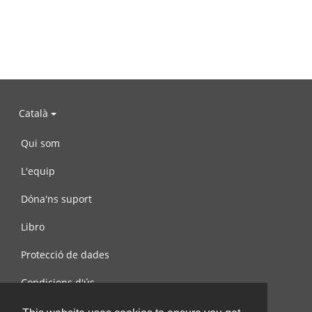
Català
Qui som
L'equip
Dóna'ns suport
Libro
Protecció de dades
Condicions d'ús
Contacta amb nosaltres