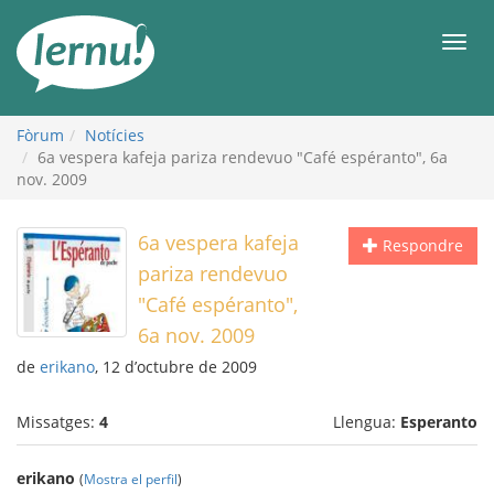
Al
contingut
Men
Fòrum
Notícies
6a vespera kafeja pariza rendevuo "Café espéranto", 6a
nov. 2009
6a vespera kafeja
Respondre
pariza rendevuo
"Café espéranto",
6a nov. 2009
de
erikano
, 12 d’octubre de 2009
Missatges:
4
Llengua:
Esperanto
erikano
(
Mostra el perfil
)