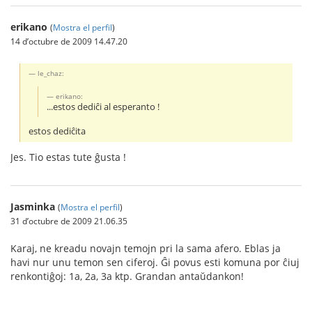
erikano
(
Mostra el perfil
)
14 d’octubre de 2009 14.47.20
le_chaz:
erikano:
...estos dediĉi al esperanto !
estos dediĉita
Jes. Tio estas tute ĝusta !
Jasminka
(
Mostra el perfil
)
31 d’octubre de 2009 21.06.35
Karaj, ne kreadu novajn temojn pri la sama afero. Eblas ja
havi nur unu temon sen ciferoj. Ĝi povus esti komuna por ĉiuj
renkontiĝoj: 1a, 2a, 3a ktp. Grandan antaŭdankon!