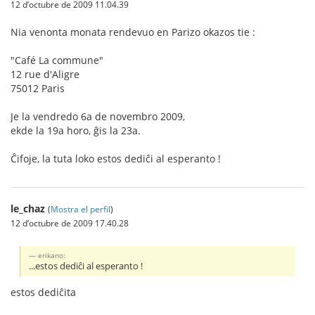
12 d’octubre de 2009 11.04.39
Nia venonta monata rendevuo en Parizo okazos tie :
"Café La commune"
12 rue d'Aligre
75012 Paris
Je la vendredo 6a de novembro 2009,
ekde la 19a horo, ĝis la 23a.
Ĉifoje, la tuta loko estos dediĉi al esperanto !
le_chaz
(
Mostra el perfil
)
12 d’octubre de 2009 17.40.28
erikano:
...estos dediĉi al esperanto !
estos dediĉita