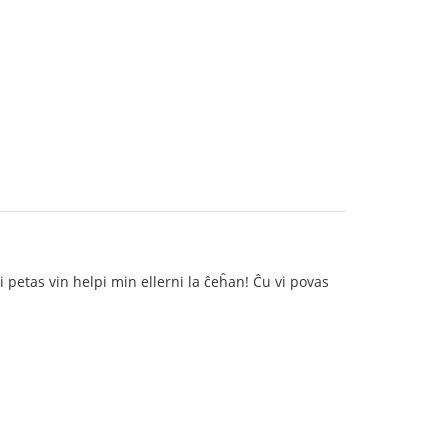
mi petas vin helpi min ellerni la ĉeĥan! Ĉu vi povas