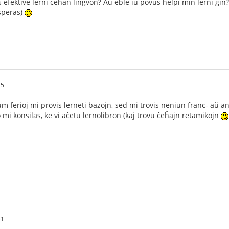
s efektive lerni ĉeĥan lingvon? Aŭ eble iu povus helpi min lerni ĝin?
speras)
45
um ferioj mi provis lerneti bazojn, sed mi trovis neniun franc- aŭ a
o mi konsilas, ke vi aĉetu lernolibron (kaj trovu ĉeĥajn retamikojn
31