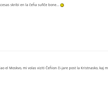
cesas skribi en la ĉeĥa sufiĉe bone...
1
ao el Moskvo, mi volas viziti Ĉeĥion ĉi-jare post la Kristnasko, kaj 