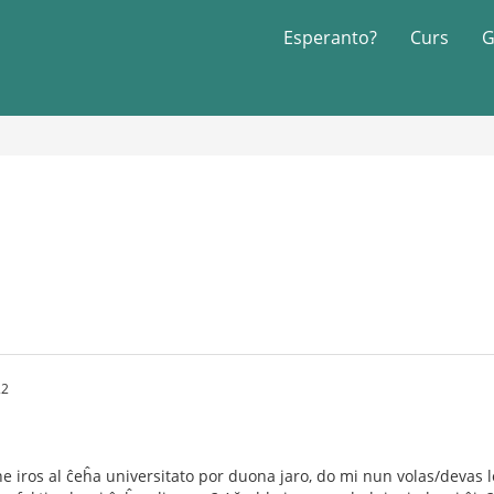
Esperanto?
Curs
G
22
e iros al ĉeĥa universitato por duona jaro, do mi nun volas/devas le