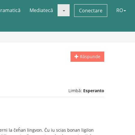
ramatică
Mediatecă
RO
Conectare
Răspunde
Limbă:
Esperanto
rni la ĉeĥan lingvon. Ĉu iu scias bonan ligilon