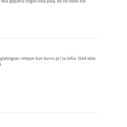
 Mia gepatra lingvo esta pola, do ne estos tiel
nglalingvan retejon kun kurso pri la ĉeĥa. (Sed eble
).