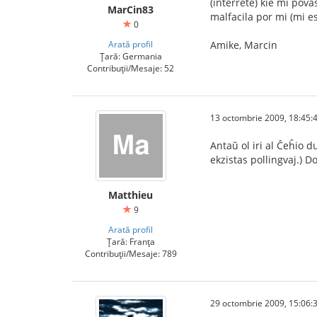
(interrete) kie mi pova
MarCin83
malfacila por mi (mi e
0
Arată profil
Amike, Marcin
Țară: Germania
Contribuții/Mesaje: 52
13 octombrie 2009, 18:45:
Antaŭ ol iri al Ĉeĥio d
ekzistas pollingvaj.) D
Matthieu
9
Arată profil
Țară: Franța
Contribuții/Mesaje: 789
29 octombrie 2009, 15:06: