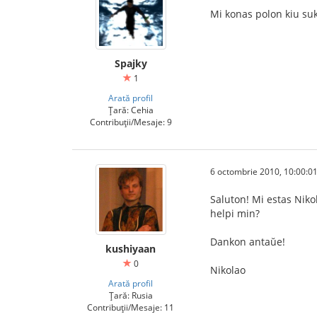
Mi konas polon kiu suk
Spajky
1
Arată profil
Țară: Cehia
Contribuții/Mesaje: 9
6 octombrie 2010, 10:00:0
Saluton! Mi estas Nikol
helpi min?
Dankon antaŭe!
kushiyaan
0
Nikolao
Arată profil
Țară: Rusia
Contribuții/Mesaje: 11