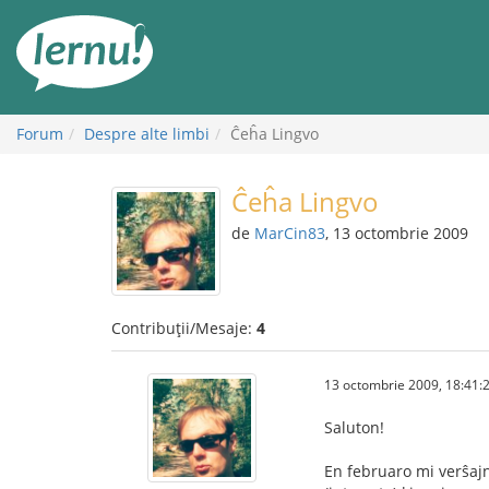
Mergi
la
conținut
Forum
Despre alte limbi
Ĉeĥa Lingvo
Ĉeĥa Lingvo
de
MarCin83
, 13 octombrie 2009
Contribuții/Mesaje:
4
13 octombrie 2009, 18:41:
Saluton!
En februaro mi verŝajn