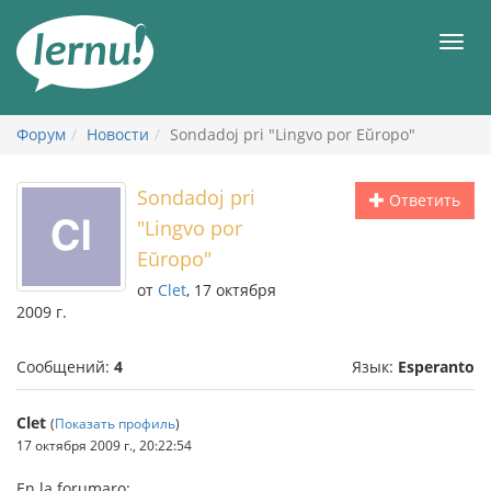
К
содержанию
Мен
Форум
Новости
Sondadoj pri "Lingvo por Eŭropo"
Sondadoj pri
Ответить
"Lingvo por
Eŭropo"
от
Clet
, 17 октября
2009 г.
Сообщений:
4
Язык:
Esperanto
Clet
(
Показать профиль
)
17 октября 2009 г., 20:22:54
En la forumaro: