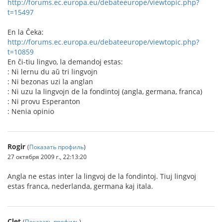
http://forums.ec.europa.eu/debateeurope/viewtopic.php?
t=15497
En la Ĉeka:
http://forums.ec.europa.eu/debateeurope/viewtopic.php?
t=10859
En ĉi-tiu lingvo, la demandoj estas:
: Ni lernu du aŭ tri lingvojn
: Ni bezonas uzi la anglan
: Ni uzu la lingvojn de la fondintoj (angla, germana, franca)
: Ni provu Esperanton
: Nenia opinio
Rogir
(
Показать профиль
)
27 октября 2009 г., 22:13:20
Angla ne estas inter la lingvoj de la fondintoj. Tiuj lingvoj
estas franca, nederlanda, germana kaj itala.
Clet
(
Показать профиль
)