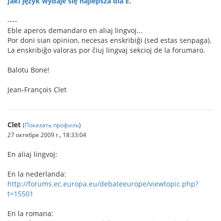
Jaki język wydaje się najlepsza dla E.
----
Eble aperos demandaro en aliaj lingvoj...
Por doni sian opinion, necesas enskribiĝi (sed estas senpaga).
La enskribiĝo valoras por ĉiuj lingvaj sekcioj de la forumaro.
Balotu Bone!
Jean-François Clet
Clet
(
Показать профиль
)
27 октября 2009 г., 18:33:04
En aliaj lingvoj:
En la nederlanda:
http://forums.ec.europa.eu/debateeurope/viewtopic.php?
t=15501
En la romana: