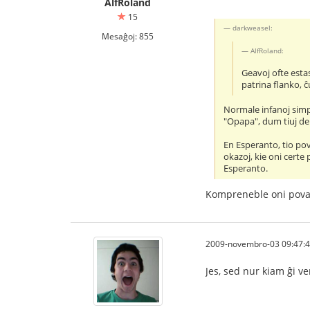
AlfRoland
15
darkweasel:
Mesaĝoj: 855
AlfRoland:
Geavoj ofte esta
patrina flanko, 
Normale infanoj sim
"Opapa", dum tiuj de
En Esperanto, tio pov
okazoj, kie oni certe
Esperanto.
Kompreneble oni povas
2009-novembro-03 09:47:
Jes, sed nur kiam ĝi ve