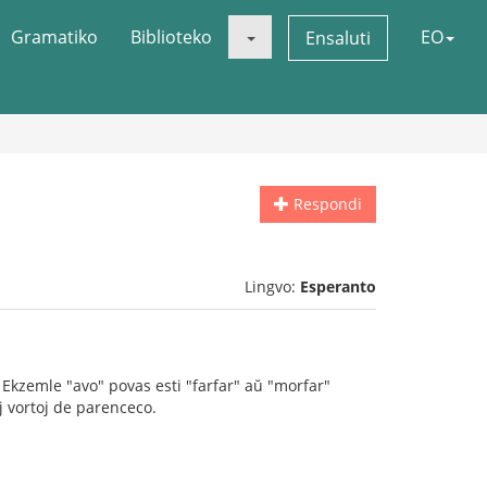
Gramatiko
Biblioteko
EO
Ensaluti
Respondi
Lingvo:
Esperanto
. Ekzemle "avo" povas esti "farfar" aŭ "morfar"
j vortoj de parenceco.