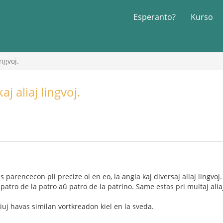
Esperanto?
Kurso
ngvoj.
j aliaj lingvoj.
 parencecon pli precize ol en eo, la angla kaj diversaj aliaj lingvoj
atro de la patro aŭ patro de la patrino. Same estas pri multaj alia
 kiuj havas similan vortkreadon kiel en la sveda.