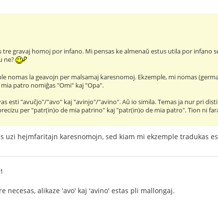
s tre gravaj homoj por infano. Mi pensas ke almenaŭ estus utila por infano se
ĉu ne?
ple nomas la geavojn per malsamaj karesnomoj. Ekzemple, mi nomas (germa
 mia patro nomiĝas "Omi" kaj "Opa".
as esti "avuĉjo"/"avo" kaj "avinjo"/"avino". Aŭ io simila. Temas ja nur pri dis
 precizu per "patr(in)o de mia patrino" kaj "patr(in)o de mia patro". Tion ni
 uzi hejmfaritajn karesnomojn, sed kiam mi ekzemple tradukas es
41
re necesas, alikaze 'avo' kaj 'avino' estas pli mallongaj.