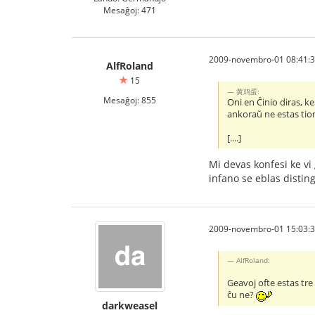
Mesaĝoj: 471
2009-novembro-01 08:41:
AlfRoland
15
黄鸡蛋:
Mesaĝoj: 855
Oni en Ĉinio diras, ke
ankoraŭ ne estas tiom
[....]
Mi devas konfesi ke vi
infano se eblas disting
2009-novembro-01 15:03:
AlfRoland:
Geavoj ofte estas tre
ĉu ne?
darkweasel