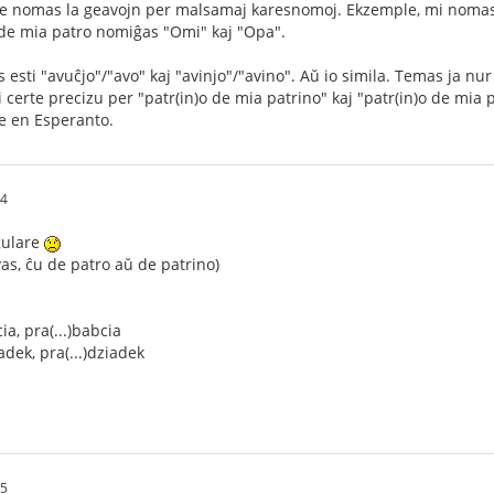
le nomas la geavojn per malsamaj karesnomoj. Ekzemple, mi noma
 de mia patro nomiĝas "Omi" kaj "Opa".
 esti "avuĉjo"/"avo" kaj "avinjo"/"avino". Aŭ io simila. Temas ja nur
i certe precizu per "patr(in)o de mia patrino" kaj "patr(in)o de mia
e en Esperanto.
34
gulare
vas, ĉu de patro aŭ de patrino)
a, pra(...)babcia
dek, pra(...)dziadek
55