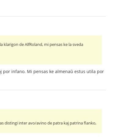
gi la klarigon de AlfRoland, mi pensas ke la sveda
oj por infano. Mi pensas ke almenaŭ estus utila por
s distingi inter avo/avino de patra kaj patrina flanko,