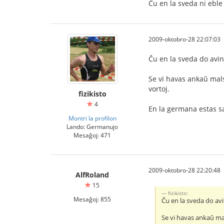
Ĉu en la sveda ni eble
2009-oktobro-28 22:07:03
Ĉu en la sveda do avin
Se vi havas ankaŭ malsa
vortoj.
fizikisto
4
En la germana estas sa
Montri la profilon
Lando: Germanujo
Mesaĝoj: 471
2009-oktobro-28 22:20:48
AlfRoland
15
fizikisto:
Mesaĝoj: 855
Ĉu en la sveda do av
Se vi havas ankaŭ mal