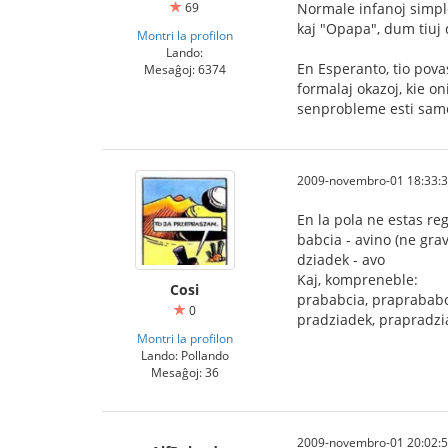
69
Normale infanoj simp
kaj "Opapa", dum tiuj
Montri la profilon
Lando:
En Esperanto, tio povas
Mesaĝoj: 6374
formalaj okazoj, kie on
senprobleme esti sam
2009-novembro-01 18:33:
En la pola ne estas re
babcia - avino (ne gra
dziadek - avo
Kaj, kompreneble:
Cosi
prababcia, praprababci
0
pradziadek, prapradzia
Montri la profilon
Lando: Pollando
Mesaĝoj: 36
2009-novembro-01 20:02: