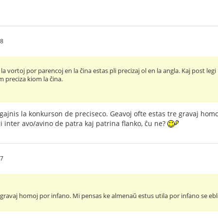
38
 la vortoj por parencoj en la ĉina estas pli precizaj ol en la angla. Kaj post le
 preciza kiom la ĉina.
 gajnis la konkurson de preciseco. Geavoj ofte estas tre gravaj hom
i inter avo/avino de patra kaj patrina flanko, ĉu ne?
37
 gravaj homoj por infano. Mi pensas ke almenaŭ estus utila por infano se ebla