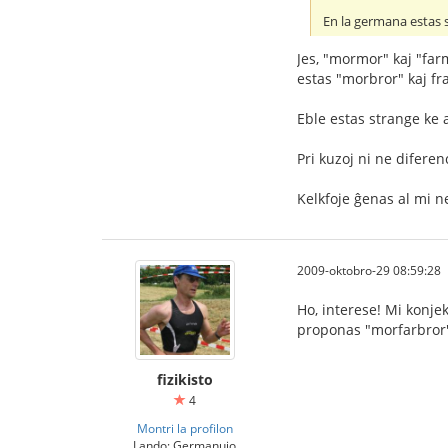
En la germana estas s
Jes, "mormor" kaj "farm
estas "morbror" kaj fr
Eble estas strange ke 
Pri kuzoj ni ne diferen
Kelkfoje ĝenas al mi n
2009-oktobro-29 08:59:28
Ho, interese! Mi konje
proponas "morfarbror"
fizikisto
4
Montri la profilon
Lando: Germanujo