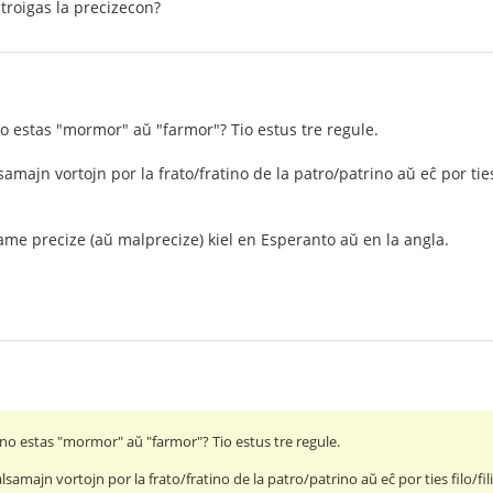
 troigas la precizecon?
o estas "mormor" aŭ "farmor"? Tio estus tre regule.
majn vortojn por la frato/fratino de la patro/patrino aŭ eĉ por ties
me precize (aŭ malprecize) kiel en Esperanto aŭ en la angla.
ino estas "mormor" aŭ "farmor"? Tio estus tre regule.
samajn vortojn por la frato/fratino de la patro/patrino aŭ eĉ por ties filo/fi