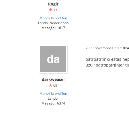
Rogir
17
Montri la profilon
Lando: Nederlando
Mesaĝoj: 1617
2009-novembro-03 12:36:
patrpatr(in)o estas ne
uzu "patr
o
patr(in)o" ti
darkweasel
69
Montri la profilon
Lando:
Mesaĝoj: 6374