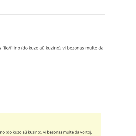
 filo/filino (do kuzo aŭ kuzino), vi bezonas multe da
lino (do kuzo aŭ kuzino), vi bezonas multe da vortoj.