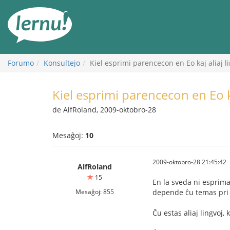
Al
la
enhavo
Forumo
Konsultejo
Kiel esprimi parencecon en Eo kaj aliaj li
Kiel esprimi parencecon en Eo ka
de AlfRoland, 2009-oktobro-28
Mesaĝoj:
10
2009-oktobro-28 21:45:42
AlfRoland
15
En la sveda ni esprimas
Mesaĝoj: 855
depende ĉu temas pri p
Ĉu estas aliaj lingvoj,