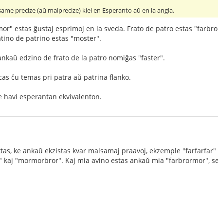
ame precize (aŭ malprecize) kiel en Esperanto aŭ en la angla.
or" estas ĝustaj esprimoj en la sveda. Frato de patro estas "farbror"
atino de patrino estas "moster".
ankaŭ edzino de frato de la patro nomiĝas "faster".
cas ĉu temas pri patra aŭ patrina flanko.
e havi esperantan ekvivalenton.
ktas, ke ankaŭ ekzistas kvar malsamaj praavoj, ekzemple "farfarfar" 
 kaj "mormorbror". Kaj mia avino estas ankaŭ mia "farbrormor", s