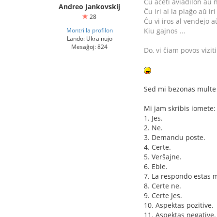
Ĉu aĉeti aviadilon aŭ 
Andreo Jankovskij
Ĉu iri al la plaĝo aŭ iri
28
Ĉu vi iros al vendejo a
Montri la profilon
Kiu gajnos ...
Lando: Ukrainujo
Mesaĝoj: 824
Do, vi ĉiam povos vizi
Sed mi bezonas multe 
Mi jam skribis iomete:
1. Jes.
2. Ne.
3. Demandu poste.
4. Certe.
5. Verŝajne.
6. Eble.
7. La respondo estas m
8. Certe ne.
9. Certe Jes.
10. Aspektas pozitive.
11. Aspektas negative.