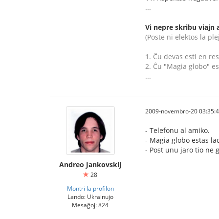
...
Vi nepre skribu viajn
(Poste ni elektos la pl
1. Ĉu devas esti en re
2. Ĉu "Magia globo" es
...
2009-novembro-20 03:35:
- Telefonu al amiko.
- Magia globo estas la
- Post unu jaro tio ne 
Andreo Jankovskij
28
Montri la profilon
Lando: Ukrainujo
Mesaĝoj: 824