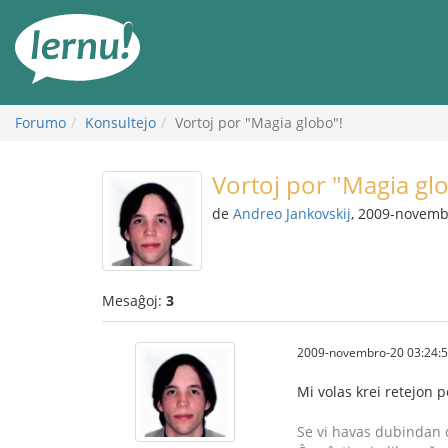
Al
la
enhavo
Forumo
Konsultejo
Vortoj por "Magia globo"!
Vortoj por "Magia gl
de
Andreo Jankovskij
, 2009-novemb
Mesaĝoj:
3
2009-novembro-20 03:24:
Mi volas krei retejon 
Se vi havas dubindan