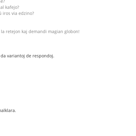
ne?
 al kafejo?
ŭ iros via edzino?
ti la retejon kaj demandi magian globon!
da variantoj de respondoj.
alklara.