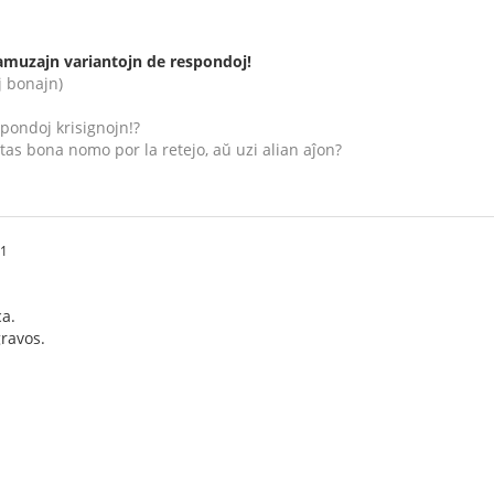
 amuzajn variantojn de respondoj!
ej bonajn)
spondoj krisignojn!?
tas bona nomo por la retejo, aŭ uzi alian aĵon?
41
ca.
gravos.