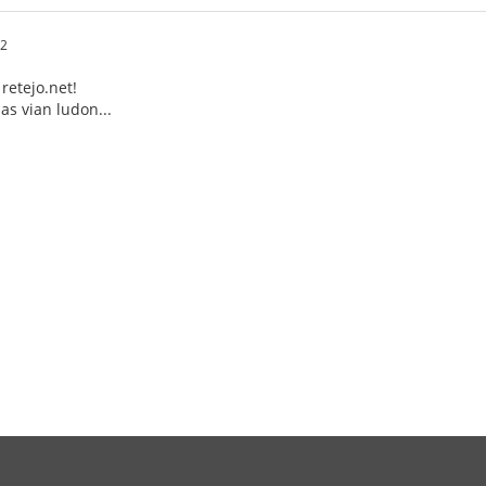
32
retejo.net!
s vian ludon...