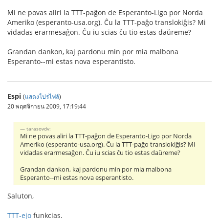
Mi ne povas aliri la TTT-paĝon de Esperanto-Ligo por Norda
Ameriko (esperanto-usa.org). Ĉu la TTT-paĝo translokiĝis? Mi
vidadas erarmesaĝon. Ĉu iu scias ĉu tio estas daŭreme?
Grandan dankon, kaj pardonu min por mia malbona
Esperanto--mi estas nova esperantisto.
Espi
(
แสดงโปรไฟล์
)
20 พฤศจิกายน 2009, 17:19:44
tarasovdv:
Mi ne povas aliri la TTT-paĝon de Esperanto-Ligo por Norda
Ameriko (esperanto-usa.org). Ĉu la TTT-paĝo translokiĝis? Mi
vidadas erarmesaĝon. Ĉu iu scias ĉu tio estas daŭreme?
Grandan dankon, kaj pardonu min por mia malbona
Esperanto--mi estas nova esperantisto.
Saluton,
TTT-ejo
funkcias.