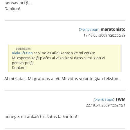
pensas pri ĝi.
Dankon!
maratonisto
(
הצגת פרופיל
)
29 בנובמבר 2009, 17:46:05
BeiDirSein:
Klaku ĉi-tien
se vi volas aŭdi kanton ke mi verkis!
Mi esperas ke ĝi plaĉos al vi kaj ke vi diros al mi, kion vi
pensas pri ĝi.
Dankon!
Al mi ŝatas. Mi gratulas al Vi. Mi vidus volonte ĝian tekston.
TWM
(
הצגת פרופיל
)
1 בדצמבר 2009, 22:18:54
bonege, mi ankaŭ tre ŝatas la kanton!