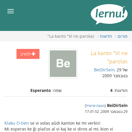
תוכן
עניינים
תפריט
פורום
חדשות
La kanto "Vi ne parolas"
La kanto "Vi ne
להגיב
parolas"
של
, 29
BeiDirSein
בנובמבר 2009
הודעות:
4
שפה:
Esperanto
BeiDirSein
(
הצגת פרופיל
)
29 בנובמבר 2009, 17:31:52
Klaku ĉi-tien
se vi volas aŭdi kanton ke mi verkis!
Mi esperas ke ĝi plaĉos al vi kaj ke vi diros al mi, kion vi