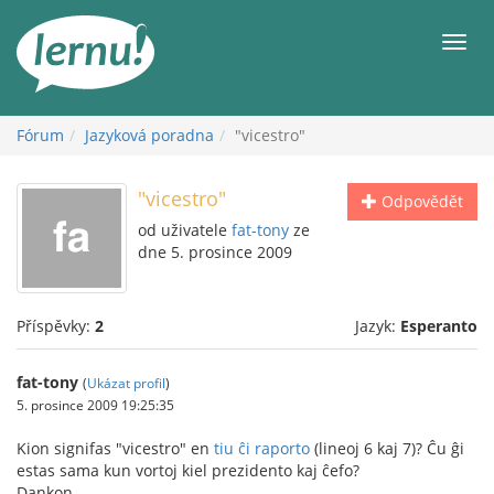
Přejít
k
Men
obsahu
Fórum
Jazyková poradna
"vicestro"
"vicestro"
Odpovědět
od uživatele
fat-tony
ze
dne 5. prosince 2009
Příspěvky:
2
Jazyk:
Esperanto
fat-tony
(
Ukázat profil
)
5. prosince 2009 19:25:35
Kion signifas "vicestro" en
tiu ĉi raporto
(lineoj 6 kaj 7)? Ĉu ĝi
estas sama kun vortoj kiel prezidento kaj ĉefo?
Dankon,