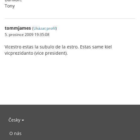
Tony
tommjames
(
Ukázat profil
)
5. prosince 2009 19:35:08
Vicestro estas la subulo de la estro. Estas same kiel
vicprezidanto (vice president).
Česky
O nás