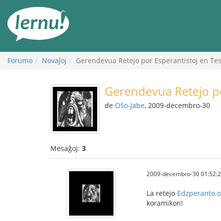
Al
la
enhavo
Forumo
Novaĵoj
Gerendevua Retejo por Esperantistoj en Tes
Gerendevua Retejo po
de
Oŝo-Jabe
, 2009-decembro-30
Mesaĝoj:
3
2009-decembro-30 01:52:
La retejo
Edzperanto.o
koramikon!