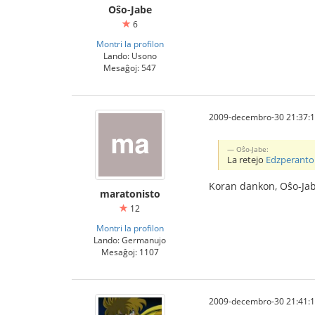
Oŝo-Jabe
6
Montri la profilon
Lando: Usono
Mesaĝoj: 547
2009-decembro-30 21:37:
Oŝo-Jabe:
La retejo
Edzperanto
Koran dankon, Oŝo-Jabe
maratonisto
12
Montri la profilon
Lando: Germanujo
Mesaĝoj: 1107
2009-decembro-30 21:41: