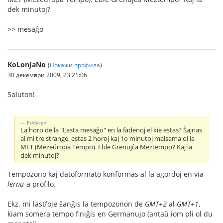
dek minutoj?
>> mesaĝo
KoLonJaNo
(
Покажи профила
)
30 декември 2009, 23:21:06
Saluton!
Eddycgn:
La horo de la "Lasta mesaĝo" en la fadenoj el kie estas? Ŝajnas
al mi tre strange, estas 2 horoj kaj 1o minutoj malsama ol la
MET (Mezeŭropa Tempo). Eble Grenujĉa Meztempo? Kaj la
dek minutoj?
Tempozono kaj datoformato konformas al la agordoj en via
lernu
-a profilo.
Ekz. mi lastfoje ŝanĝis la tempozonon de
GMT+2
al
GMT+1
,
kiam somera tempo finiĝis en Germanujo (antaŭ iom pli ol du