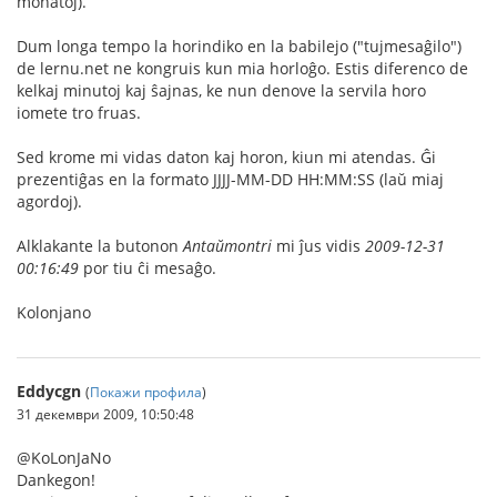
monatoj).
Dum longa tempo la horindiko en la babilejo ("tujmesaĝilo")
de lernu.net ne kongruis kun mia horloĝo. Estis diferenco de
kelkaj minutoj kaj ŝajnas, ke nun denove la servila horo
iomete tro fruas.
Sed krome mi vidas daton kaj horon, kiun mi atendas. Ĝi
prezentiĝas en la formato JJJJ-MM-DD HH:MM:SS (laŭ miaj
agordoj).
Alklakante la butonon
Antaŭmontri
mi ĵus vidis
2009-12-31
00:16:49
por tiu ĉi mesaĝo.
Kolonjano
Eddycgn
(
Покажи профила
)
31 декември 2009, 10:50:48
@KoLonJaNo
Dankegon!