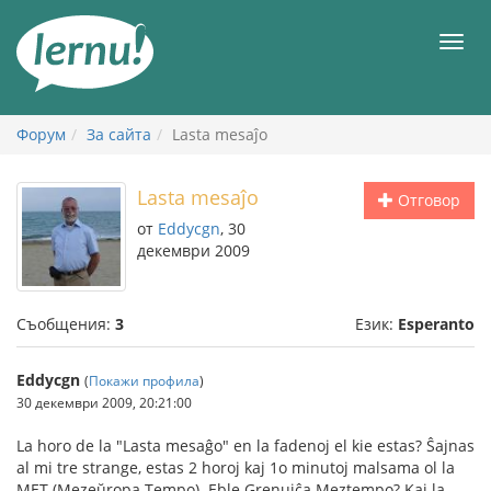
Към
съдържанието
Мен
Форум
За сайта
Lasta mesaĵo
Lasta mesaĵo
Отговор
от
Eddycgn
, 30
декември 2009
Съобщения:
3
Език:
Esperanto
Eddycgn
(
Покажи профила
)
30 декември 2009, 20:21:00
La horo de la "Lasta mesaĝo" en la fadenoj el kie estas? Ŝajnas
al mi tre strange, estas 2 horoj kaj 1o minutoj malsama ol la
MET (Mezeŭropa Tempo). Eble Grenujĉa Meztempo? Kaj la