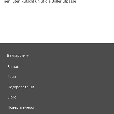
nen juten Rutsch! un uf die Böller ufpasse
Български
За нас
Екип
Подкрепете ни
Libro
Поверителност