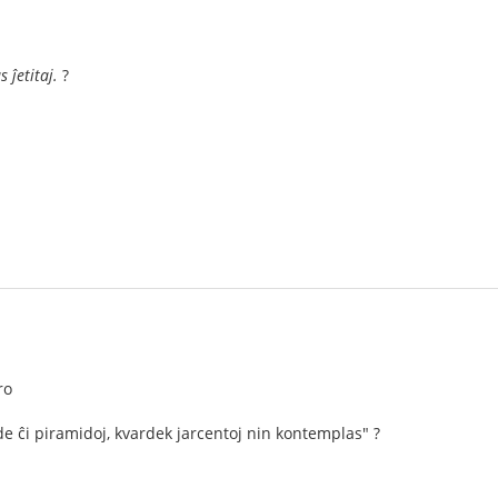
 ĵetitaj.
?
ro
 de ĉi piramidoj, kvardek jarcentoj nin kontemplas" ?