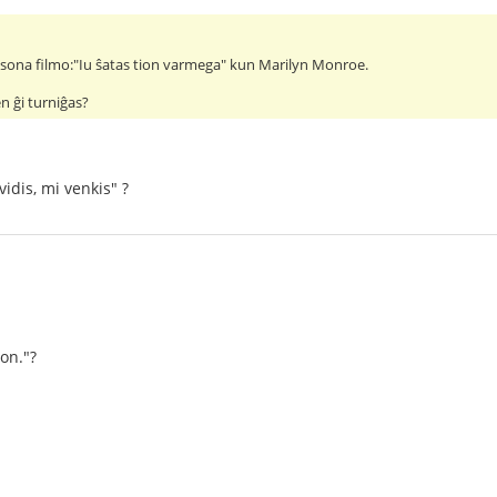
 usona filmo:"Iu ŝatas tion varmega" kun Marilyn Monroe.
en ĝi turniĝas?
vidis, mi venkis" ?
von."?