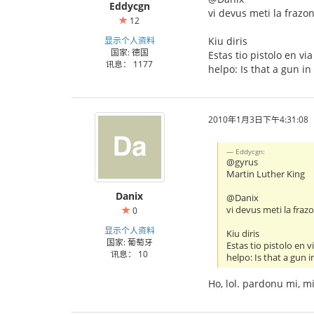
Eddycgn
vi devus meti la frazon
12
显示个人资料
Kiu diris
国家: 德国
Estas tio pistolo en via
讯息： 1177
helpo: Is that a gun in
2010年1月3日下午4:31:08
Eddycgn:
@gyrus
Martin Luther King
Danix
@Danix
vi devus meti la fraz
0
显示个人资料
Kiu diris
国家: 葡萄牙
Estas tio pistolo en v
讯息： 10
helpo: Is that a gun 
Ho, lol. pardonu mi, m