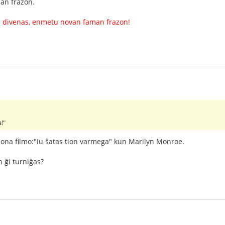
man frazon.
iu divenas, enmetu novan faman frazon!
!"
usona filmo:"Iu ŝatas tion varmega" kun Marilyn Monroe.
n ĝi turniĝas?