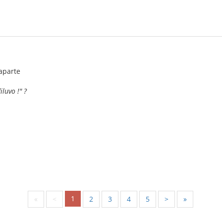
aparte
iluvo !" ?
1
«
<
2
3
4
5
>
»