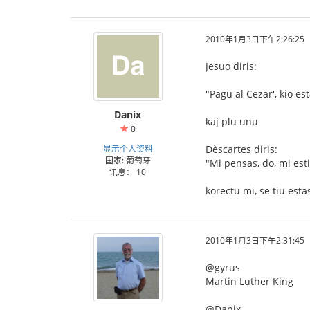
2010年1月3日下午2:26:25
Jesuo diris:
"Pagu al Cezar', kio es
Danix
kaj plu unu
0
显示个人资料
Dèscartes diris:
国家: 葡萄牙
"Mi pensas, do, mi est
讯息： 10
korectu mi, se tiu est
2010年1月3日下午2:31:45
@gyrus
Martin Luther King
@Danix