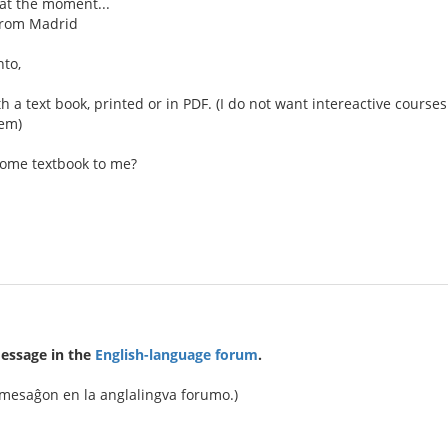
.at the moment...
from Madrid
nto,
ith a text book, printed or in PDF. (I do not want intereactive course
hem)
ome textbook to me?
message in the
English-language forum
.
 mesaĝon en la anglalingva forumo.)