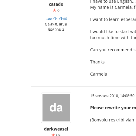
I have to use English..
casado
My name is Carmela, 
0
แสดงโปรไฟล์
I want to learn espera
ประเทศ: สเปน
ข้อความ 2
I would like to start w
too much time with t
Can you recommend s
Thanks
Carmela
15 มกราคม 2010, 14:08:50
Please rewrite your 
(Bonvolu reskribi vian
darkweasel
69