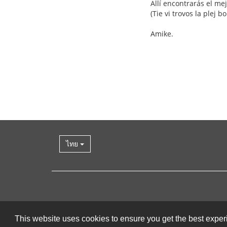
Allí encontrarás el m
(Tie vi trovos la plej
Amike.
ไทย
This website uses cookies to ensure you get the best expe