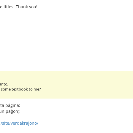
e titles. Thank you!
anto,
some textbook to me?
sta página:
iun paĝon):
m/site/verdakrajono/