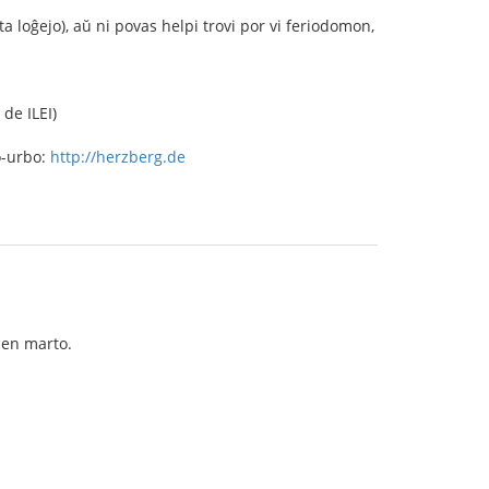
loĝejo), aŭ ni povas helpi trovi por vi feriodomon,
 de ILEI)
o-urbo:
http://herzberg.de
s en marto.