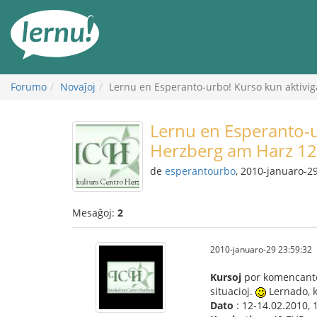
Al
la
enhavo
Forumo
Novaĵoj
Lernu en Esperanto-urbo! Kurso kun aktivig
Lernu en Esperanto-u
Herzberg am Harz 12
de
esperantourbo
, 2010-januaro-2
Mesaĝoj:
2
2010-januaro-29 23:59:32
Kursoj
por komencantoj
situacioj.
Lernado, 
Dato
: 12-14.02.2010, 