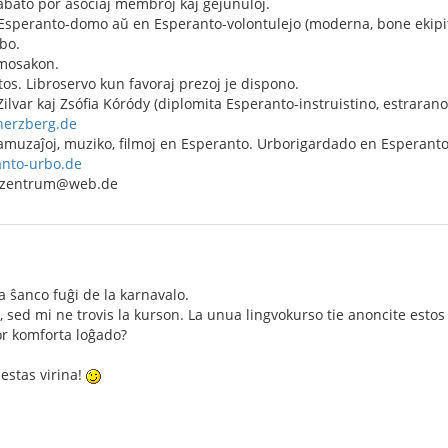
abato por asociaj membroj kaj gejunuloj.
 Esperanto-domo aŭ en Esperanto-volontulejo (moderna, bone ekipita 
bo.
mosakon.
os. Libroservo kun favoraj prezoj je dispono.
Zilvar kaj Zsófia Kóródy (diplomita Esperanto-instruistino, estrarano
-herzberg.de
 amuzaĵoj, muziko, filmoj en Esperanto. Urborigardado en Esperant
anto-urbo.de
o-zentrum@web.de
a ŝanco fuĝi de la karnavalo.
n, sed mi ne trovis la kurson. La unua lingvokurso tie anoncite esto
r komforta loĝado?
estas virina!