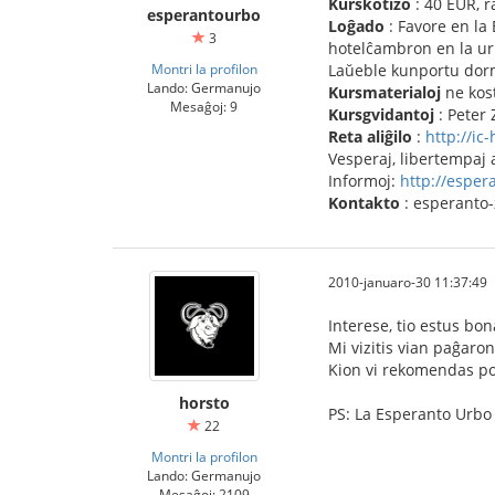
Kurskotizo
: 40 EUR, r
esperantourbo
Loĝado
: Favore en la
3
hotelĉambron en la ur
Montri la profilon
Laŭeble kunportu dor
Lando: Germanujo
Kursmaterialoj
ne kost
Mesaĝoj: 9
Kursgvidantoj
: Peter 
Reta aliĝilo
:
http://ic
Vesperaj, libertempaj
Informoj:
http://esper
Kontakto
: esperant
2010-januaro-30 11:37:49
Interese, tio estus bon
Mi vizitis vian paĝaro
Kion vi rekomendas po
horsto
PS: La Esperanto Urbo 
22
Montri la profilon
Lando: Germanujo
Mesaĝoj: 2109