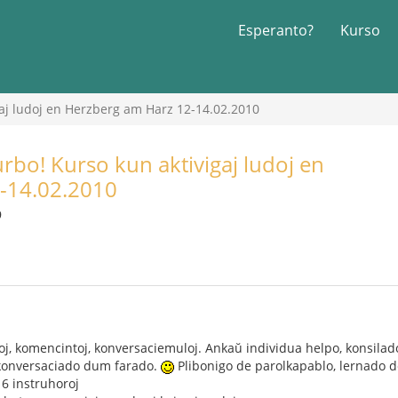
Esperanto?
Kurso
aj ludoj en Herzberg am Harz 12-14.02.2010
rbo! Kurso kun aktivigaj ludoj en
-14.02.2010
9
, komencintoj, konversaciemuloj. Ankaŭ individua helpo, konsilado 
konversaciado dum farado.
Plibonigo de parolkapablo, lernado de
16 instruhoroj