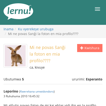
Ku
rupapuro
Urut
rw'ibirimwo
Inama
Ku vyerekeye urubuga
Mi ne povas ŝanĝi la foton en mia profilo????
Mi ne povas ŝanĝi
Kwishura
la foton en mia
profilo????
ca, kivuye
Ubutumwa
5
ururimi:
Esperanto
Leporino
(
Kwerekana umwidondoro
)
3 Ruhuhuma 2010 16:45:32
Mi alŝutis novan foton de mi kaj eblas vidi ĝin en la profilo.