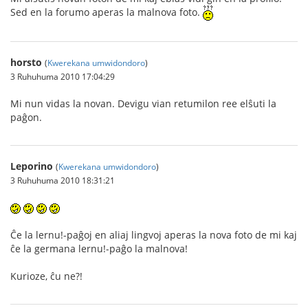
Sed en la forumo aperas la malnova foto.
horsto
(
Kwerekana umwidondoro
)
3 Ruhuhuma 2010 17:04:29
Mi nun vidas la novan. Devigu vian retumilon ree elŝuti la
paĝon.
Leporino
(
Kwerekana umwidondoro
)
3 Ruhuhuma 2010 18:31:21
Ĉe la lernu!-paĝoj en aliaj lingvoj aperas la nova foto de mi kaj
ĉe la germana lernu!-paĝo la malnova!
Kurioze, ĉu ne?!