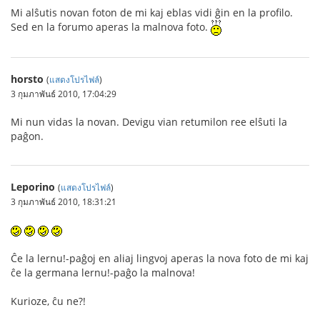
Mi alŝutis novan foton de mi kaj eblas vidi ĝin en la profilo.
Sed en la forumo aperas la malnova foto.
horsto
(
แสดงโปรไฟล์
)
3 กุมภาพันธ์ 2010, 17:04:29
Mi nun vidas la novan. Devigu vian retumilon ree elŝuti la
paĝon.
Leporino
(
แสดงโปรไฟล์
)
3 กุมภาพันธ์ 2010, 18:31:21
Ĉe la lernu!-paĝoj en aliaj lingvoj aperas la nova foto de mi kaj
ĉe la germana lernu!-paĝo la malnova!
Kurioze, ĉu ne?!