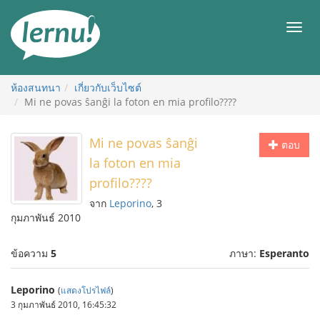
ไป
ยัง
เมนู
สารบัญ
ห้องสนทนา
เกี่ยวกับเว็บไซต์
Mi ne povas ŝanĝi la foton en mia profilo????
Mi ne povas ŝanĝi
ตอบ
la foton en mia
profilo????
จาก
Leporino
, 3
กุมภาพันธ์ 2010
ข้อความ
5
ภาษา:
Esperanto
Leporino
(
แสดงโปรไฟล์
)
3 กุมภาพันธ์ 2010, 16:45:32