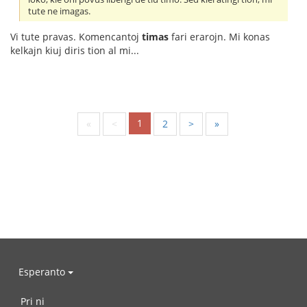
tute ne imagas.
Vi tute pravas. Komencantoj
timas
fari erarojn. Mi konas
kelkajn kiuj diris tion al mi...
1
«
<
2
>
»
Esperanto
Pri ni