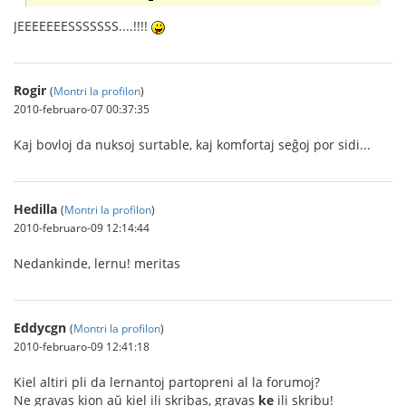
JEEEEEEESSSSSSS....!!!!
Rogir
(
Montri la profilon
)
2010-februaro-07 00:37:35
Kaj bovloj da nuksoj surtable, kaj komfortaj seĝoj por sidi...
Hedilla
(
Montri la profilon
)
2010-februaro-09 12:14:44
Nedankinde, lernu! meritas
Eddycgn
(
Montri la profilon
)
2010-februaro-09 12:41:18
Kiel altiri pli da lernantoj partopreni al la forumoj?
Ne gravas kion aŭ kiel ili skribas, gravas
ke
ili skribu!