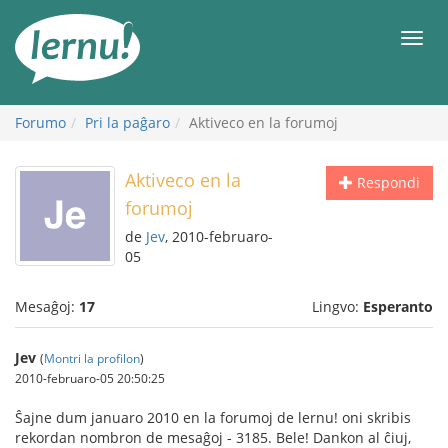
Al
la
Men
enhavo
Forumo
Pri la paĝaro
Aktiveco en la forumoj
Aktiveco en la
Respondi
forumoj
de
Jev
, 2010-februaro-
05
Mesaĝoj:
17
Lingvo:
Esperanto
Jev
(
Montri la profilon
)
2010-februaro-05 20:50:25
Ŝajne dum januaro 2010 en la forumoj de lernu! oni skribis
rekordan nombron de mesaĝoj - 3185. Bele! Dankon al ĉiuj,