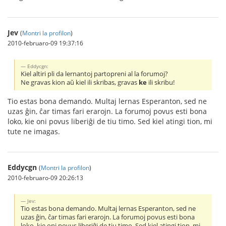
Jev
(
Montri la profilon
)
2010-februaro-09 19:37:16
Eddycgn:
Kiel altiri pli da lernantoj partopreni al la forumoj?
Ne gravas kion aŭ kiel ili skribas, gravas
ke
ili skribu!
Tio estas bona demando. Multaj lernas Esperanton, sed ne
uzas ĝin, ĉar timas fari erarojn. La forumoj povus esti bona
loko, kie oni povus liberiĝi de tiu timo. Sed kiel atingi tion, mi
tute ne imagas.
Eddycgn
(
Montri la profilon
)
2010-februaro-09 20:26:13
Jev:
Tio estas bona demando. Multaj lernas Esperanton, sed ne
uzas ĝin, ĉar timas fari erarojn. La forumoj povus esti bona
loko, kie oni povus liberiĝi de tiu timo. Sed kiel atingi tion, mi