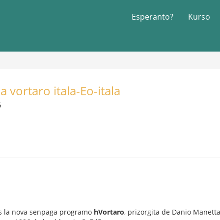
Esperanto?
Kurso
 vortaro itala-Eo-itala
5
is la nova senpaga programo
hVortaro
, prizorgita de Danio Manetta,