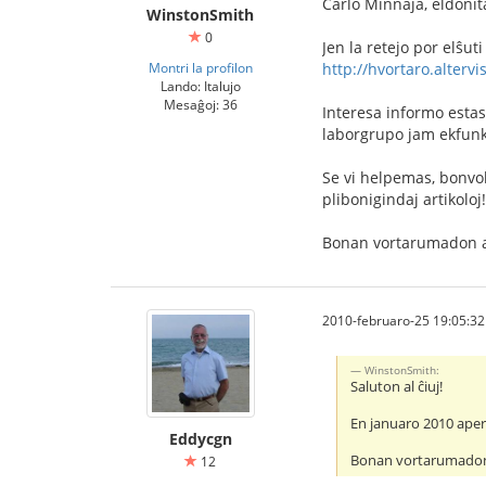
Carlo Minnaja, eldonit
WinstonSmith
0
Jen la retejo por elŝut
Montri la profilon
http://hvortaro.altervi
Lando: Italujo
Mesaĝoj: 36
Interesa informo estas,
laborgrupo jam ekfunkci
Se vi helpemas, bonvol
plibonigindaj artikoloj!
Bonan vortarumadon al
2010-februaro-25 19:05:32
WinstonSmith:
Saluton al ĉiuj!
En januaro 2010 ape
Eddycgn
Bonan vortarumadon a
12