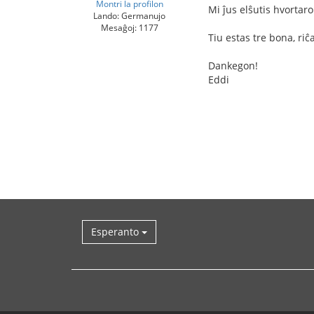
Montri la profilon
Mi ĵus elŝutis hvortaro
Lando: Germanujo
Mesaĝoj: 1177
Tiu estas tre bona, riĉ
Dankegon!
Eddi
Esperanto