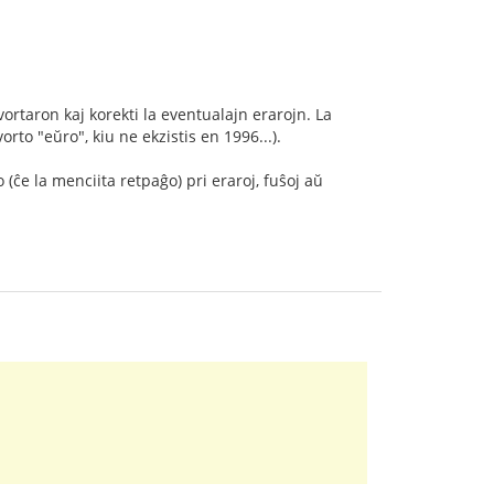
vortaron kaj korekti la eventualajn erarojn. La
rto "eŭro", kiu ne ekzistis en 1996...).
(ĉe la menciita retpaĝo) pri eraroj, fuŝoj aŭ