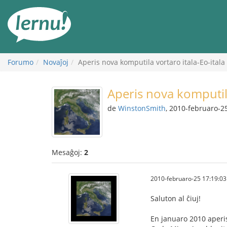
Al
la
enhavo
Forumo
Novaĵoj
Aperis nova komputila vortaro itala-Eo-itala
Aperis nova komputila
de
WinstonSmith
, 2010-februaro-2
Mesaĝoj:
2
2010-februaro-25 17:19:03
Saluton al ĉiuj!
En januaro 2010 aper