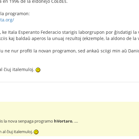
a en 1996 de la eldonejo CoEdEs.
i la programon:
sta.org/
 ke Itala Esperanto Federacio starigis laborgrupon por ĝisdatigi la 
is kaj baldaŭ aperos la unuaj rezultoj (ekzemple, la aldono de la vo
u ne nur profiti la novan programon, sed ankaŭ sciigi min aŭ Danio 
 ĉiuj italemuloj.
ris la nova senpaga programo
hVortaro
, ....
l ĉiuj italemuloj.