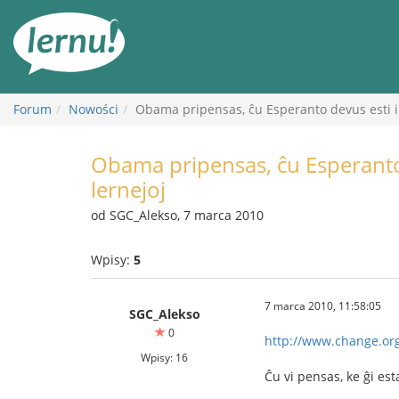
Więcej
Forum
Nowości
Obama pripensas, ĉu Esperanto devus esti in
Obama pripensas, ĉu Esperanto 
lernejoj
od SGC_Alekso, 7 marca 2010
Wpisy:
5
7 marca 2010, 11:58:05
SGC_Alekso
0
http://www.change.org
Wpisy: 16
Ĉu vi pensas, ke ĝi es