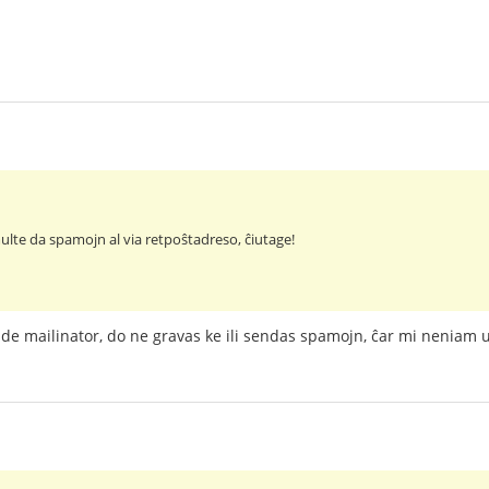
lte da spamojn al via retpoŝtadreso, ĉiutage!
de mailinator, do ne gravas ke ili sendas spamojn, ĉar mi neniam 