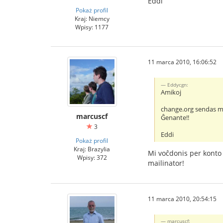
Eddi
Pokaż profil
Kraj: Niemcy
Wpisy: 1177
11 marca 2010, 16:06:52
Eddycgn:
Amikoj
change.org sendas mu
marcuscf
Ĝenante!!
3
Eddi
Pokaż profil
Kraj: Brazylia
Mi voĉdonis per konto 
Wpisy: 372
mailinator!
11 marca 2010, 20:54:15
marcuscf: