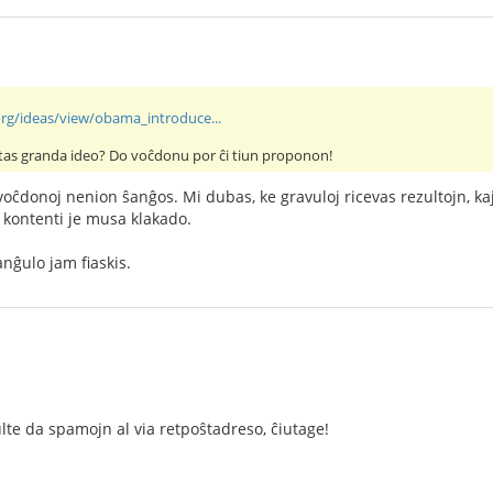
rg/ideas/view/obama_introduce...
estas granda ideo? Do voĉdonu por ĉi tiun proponon!
 voĉdonoj nenion ŝanĝos. Mi dubas, ke gravuloj ricevas rezultojn, kaj
 kontenti je musa klakado.
anĝulo jam fiaskis.
te da spamojn al via retpoŝtadreso, ĉiutage!