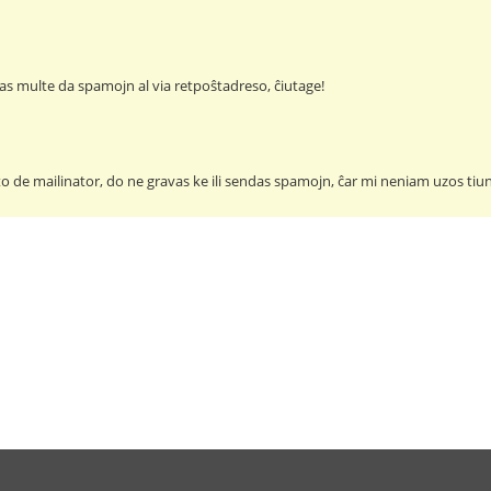
s multe da spamojn al via retpoŝtadreso, ĉiutage!
o de mailinator, do ne gravas ke ili sendas spamojn, ĉar mi neniam uzos ti