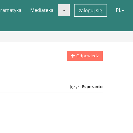
ramatyka
Mediateka
PL
zaloguj się
Odpowiedz
Język:
Esperanto