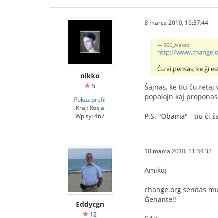
8 marca 2010, 16:37:44
SGC_Alekso:
http://www.change.o
Ĉu vi pensas, ke ĝi 
nikko
5
Ŝajnas, ke tiu ĉu retaj
popolojn kaj proponas
Pokaż profil
Kraj: Rosja
P.S. "Obama" - tiu ĉi ŝ
Wpisy: 467
10 marca 2010, 11:34:32
Amikoj
change.org sendas mul
Ĝenante!!
Eddycgn
12