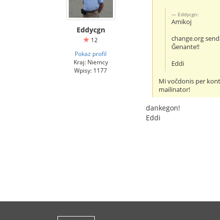
Eddycgn:
Amikoj
Eddycgn
change.org senda
12
Ĝenante!!
Pokaż profil
Kraj: Niemcy
Eddi
Wpisy: 1177
Mi voĉdonis per kont
mailinator!
dankegon!
Eddi