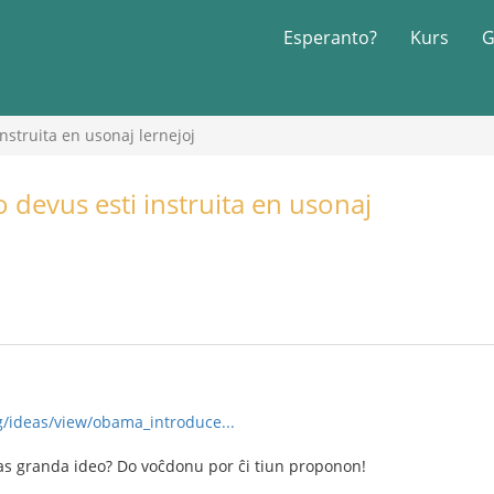
Esperanto?
Kurs
G
struita en usonaj lernejoj
devus esti instruita en usonaj
/ideas/view/obama_introduce...
tas granda ideo? Do voĉdonu por ĉi tiun proponon!