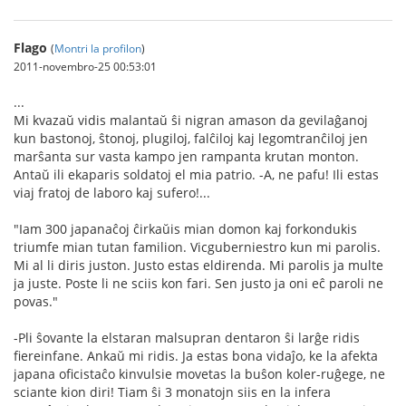
Flago
(
Montri la profilon
)
2011-novembro-25 00:53:01
...
Mi kvazaŭ vidis malantaŭ ŝi nigran amason da gevilaĝanoj
kun bastonoj, ŝtonoj, plugiloj, falĉiloj kaj legomtranĉiloj jen
marŝanta sur vasta kampo jen rampanta krutan monton.
Antaŭ ili ekaparis soldatoj el mia patrio. -A, ne pafu! Ili estas
viaj fratoj de laboro kaj sufero!...
"Iam 300 japanaĉoj ĉirkaŭis mian domon kaj forkondukis
triumfe mian tutan familion. Vicguberniestro kun mi parolis.
Mi al li diris juston. Justo estas eldirenda. Mi parolis ja multe
ja juste. Poste li ne sciis kon fari. Sen justo ja oni eĉ paroli ne
povas."
-Pli ŝovante la elstaran malsupran dentaron ŝi larĝe ridis
fiereinfane. Ankaŭ mi ridis. Ja estas bona vidaĵo, ke la afekta
japana oficistaĉo kinvulsie movetas la buŝon koler-ruĝege, ne
sciante kion diri! Tiam ŝi 3 monatojn siis en la infera