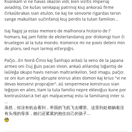
Kvankam vi ne havas okazon vidi, kien vizitis Imperiaj
aviadiloj, ĉie kuŝas senkapaj patrinoj kiuj ankoraŭ firme
ĉirkaŭbrakas sian etulon, tie kaj tie senvorte rigardas teron
sange makulitan suĉinfanoj kiuj perdis la tutan familion...
tiaj fiagoj ja estas memoro de malhonora historio de l'
homaro, kaj jam fotite de eksterlandanoj por diskonigi tiun ĉi
kruelegon al la tuta mondo. Komence mi ne povis deteni min
de ploro, sed nun larmoj elĉerpiĝis.
Paĉjo...En Nord-Ĉinio kaj Ŝanhajo antaŭ la veno de la japana
armeo oni ĉiuj ĝuis pacan vivon, ankaŭ alilandaj loĝantoj de
laŭleĝa okupo havis nenian maltrankvilon. Sed imagu, paĉjo:
se oni kun armiloj abrupte enirus alies domon kaj krius "vi ne
devas konservi propraĵon", aŭ senpermese konstruus sian
leĝejon en alies, tiam la tuta familio nepre ekleviĝus kune por
kontrasŭstari,k tiel ajn malpacemaj estu la familianoj inter si.
...
虽然，你没有机会看到，帝国的飞机飞去哪里。这里到处都躺着没
有头颅的母亲，她们还紧紧的抱住自己的孩子...