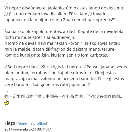
...
Vi nepre disaŭdigu al Japlanio: Ĉinio estas lando de decemo,
ĝi ĝis nun neniam invadis alian. Eĉ se iam ĝi invadus
Japanion, mi la maljuna s-ino Zhao neniel partoprenas!"
Ŝia parolo pli kaj pli torentas, ardasl. Kaptite de ia nevidebla
forto mi mute strecis la aŭdnervojn.
"Homo ne devas havi malrektan koron," -si ekplsovis antaŭ
min la maldelidatan dikfingron de dekstra mano, terure-
komide kurbiginte ĝiin, kiu jam sen tio iom kurbetas.
-"Sed nepre tian," -ŝi rektigis la fingron. -"Pensu, japanoj venis
nian landon, forrabas ĉion kaj plie diras ke ni ĉinoj estas
malpravaj, nomas volontulan armeon banditoj. Fi, se ĝi estas
vere banditoj, kial ĝi ne iras rabi Japanion？"
...
你一定要向日本广播：中国是一个礼仪之国，至今没有侵略他国...
Flago
(
Montri la profilon
)
2011-novembro-24 00:41:47