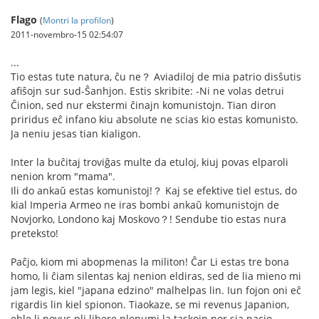
Flago
(
Montri la profilon
)
2011-novembro-15 02:54:07
...
Tio estas tute natura, ĉu ne？ Aviadiloj de mia patrio disŝutis
afiŝojn sur sud-Ŝanhjon. Estis skribite: -Ni ne volas detrui
Ĉinion, sed nur ekstermi ĉinajn komunistojn. Tian diron
priridus eĉ infano kiu absolute ne scias kio estas komunisto.
Ja neniu jesas tian kialigon.
Inter la buĉitaj troviĝas multe da etuloj, kiuj povas elparoli
nenion krom "mama".
Ili do ankaŭ estas komunistoj!？ Kaj se efektive tiel estus, do
kial Imperia Armeo ne iras bombi ankaŭ komunistojn de
Novjorko, Londono kaj Moskovo？! Sendube tio estas nura
preteksto!
Paĉjo, kiom mi abopmenas la militon! Ĉar Li estas tre bona
homo, li ĉiam silentas kaj nenion eldiras, sed de lia mieno mi
jam legis, kiel "japana edzino" malhelpas lin. Iun fojon oni eĉ
rigardis lin kiel spionon. Tiaokaze, se mi revenus Japanion,
eble li povus pli libere plenumi la taskojn por sia nacio.