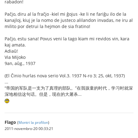
rabadon!
Paĉjo, diru al la fraĉjo -kiel mi ĝojus -ke li ne fariĝu ilo de la
kanajloj, kiuj je la nomo de justeco alilandon invadas, ne iru al
milito por detrui la hejmon de sia fratino!
Paĉjo, estu sana! Povus veni la tago kiam mi revidos vin, kara
kaj amata.
Adiaŭ!
Via Mijoko
9an, aŭg., 1937
(El Ĉinio hurlas nova serio Vol.3. 1937 N-ro 3; 25, okt, 1937)
...
“帝国的军队是一支为了真理的部队。”在我孩童的时代，学习时就深
深地相信这句话。但是，现在的大屠杀...
Flago
(
Montri la profilon
)
2011-novembro-20 00:33:21