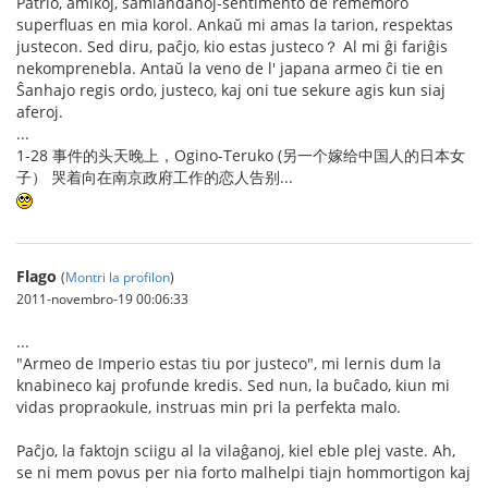
Patrio, amikoj, samlandanoj-sentimento de rememoro
superfluas en mia korol. Ankaŭ mi amas la tarion, respektas
justecon. Sed diru, paĉjo, kio estas justeco？ Al mi ĝi fariĝis
nekomprenebla. Antaŭ la veno de l' japana armeo ĉi tie en
Ŝanhajo regis ordo, justeco, kaj oni tue sekure agis kun siaj
aferoj.
...
1-28 事件的头天晚上，Ogino-Teruko (另一个嫁给中国人的日本女
子） 哭着向在南京政府工作的恋人告别...
Flago
(
Montri la profilon
)
2011-novembro-19 00:06:33
...
"Armeo de Imperio estas tiu por justeco", mi lernis dum la
knabineco kaj profunde kredis. Sed nun, la buĉado, kiun mi
vidas propraokule, instruas min pri la perfekta malo.
Paĉjo, la faktojn sciigu al la vilaĝanoj, kiel eble plej vaste. Ah,
se ni mem povus per nia forto malhelpi tiajn hommortigon kaj