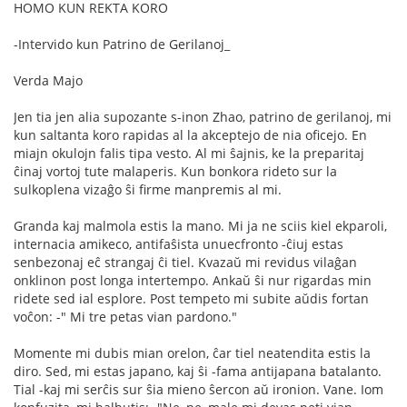
HOMO KUN REKTA KORO
-Intervido kun Patrino de Gerilanoj_
Verda Majo
Jen tia jen alia supozante s-inon Zhao, patrino de gerilanoj, mi
kun saltanta koro rapidas al la akceptejo de nia oficejo. En
miajn okulojn falis tipa vesto. Al mi ŝajnis, ke la preparitaj
ĉinaj vortoj tute malaperis. Kun bonkora rideto sur la
sulkoplena vizaĝo ŝi firme manpremis al mi.
Granda kaj malmola estis la mano. Mi ja ne sciis kiel ekparoli,
internacia amikeco, antifaŝista unuecfronto -ĉiuj estas
senbezonaj eĉ strangaj ĉi tiel. Kvazaŭ mi revidus vilaĝan
onklinon post longa intertempo. Ankaŭ ŝi nur rigardas min
ridete sed ial esplore. Post tempeto mi subite aŭdis fortan
voĉon: -" Mi tre petas vian pardono."
Momente mi dubis mian orelon, ĉar tiel neatendita estis la
diro. Sed, mi estas japano, kaj ŝi -fama antijapana batalanto.
Tial -kaj mi serĉis sur ŝia mieno ŝercon aŭ ironion. Vane. Iom