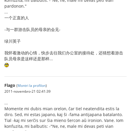
konfuzita, mi balbutis: -"Ne, ne, male mi devas peti vian
pardonon."
...
一个正直的人
-与一群游击队员的母亲的会见-
绿川英子
我怀着激动的心情，快步去往我们办公室的接待处，还猜想着游击
队员母亲是这样还是那样...
Flago
(
Montri la profilon
)
2011-novembro-21 02:41:39
...
Momente mi dubis mian orelon, ĉar tiel neatendita estis la
diro. Sed, mi estas japano, kaj ŝi -fama antijapana batalanto.
Tial -kaj mi serĉis sur ŝia mieno ŝercon aŭ ironion. Vane. Iom
konfuzita, mi balbutis: -"Ne, ne, male mi devas peti vian