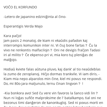
VOĈO EL KORFUNDO
-Letero de japanino edziniĝinta al ĉino-
Esperantigis Verda Majo
Kara paĉjo!
Jam pasis 2 monatoj, de kiam ni ekaŭdis pafadon kaj
interrompis komunikon inter ni. Vi ĉiuj bone fartas？ Ĉu la
vivo ne renkontis malfacilojn？ Oni ne devigis fraĉjon Tadasi
iri al milito？ Ĉe ekpenso pri vi, mia koro tuj pleniĝas de
malĝojo.
Hodiaŭ kviete falas aŭtuna pluvo, kaj dank' al tio neaŭdeblas
la zumo de zeroplanoj. Hiĉjo dormas trankvile. Vi iam diris, -
Kiam mia nepo alparolos min ĉine, kiel mi povus ne respondi.
Do, mi 80o-jara maljunulo, lernu ĉinan lingvon？！
-Kia bonkora avo! Sed ĉu vere vin favoros la ŝanco vidi lin？
Nun ni loĝas sufiĉe malproksime de l' batalkampo, tial oni ne
bezonus timi danĝeron de kanonkugloj. Sed ni povus morti en