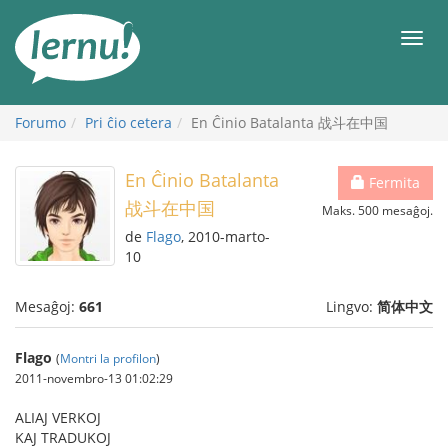
Al
la
Men
enhavo
Forumo
Pri ĉio cetera
En Ĉinio Batalanta 战斗在中国
En Ĉinio Batalanta
Fermita
战斗在中国
Maks. 500 mesaĝoj.
de
Flago
, 2010-marto-
10
Mesaĝoj:
661
Lingvo:
简体中文
Flago
(
Montri la profilon
)
2011-novembro-13 01:02:29
ALIAJ VERKOJ
KAJ TRADUKOJ