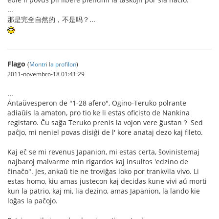
...
那是完全自然的，不是吗？...
Flago
(
Montri la profilon
)
2011-novembro-18 01:41:29
...
Antaŭvesperon de "1-28 afero", Ogino-Teruko polrante
adiaŭis la amaton, pro tio ke li estas oficisto de Nankina
registaro. Ĉu saĝa Teruko prenis la vojon vere ĝustan？ Sed
paĉjo, mi neniel povas disiĝi de l' kore anataj dezo kaj fileto.
Kaj eĉ se mi revenus Japanion, mi estas certa, ŝovinistemaj
najbaroj malvarme min rigardos kaj insultos 'edzino de
ĉinaĉo". Jes, ankaŭ tie ne troviĝas loko por trankvila vivo. Li
estas homo, kiu amas justecon kaj decidas kune vivi aŭ morti
kun la patrio, kaj mi, lia dezino, amas Japanion, la lando kie
loĝas la paĉojo.