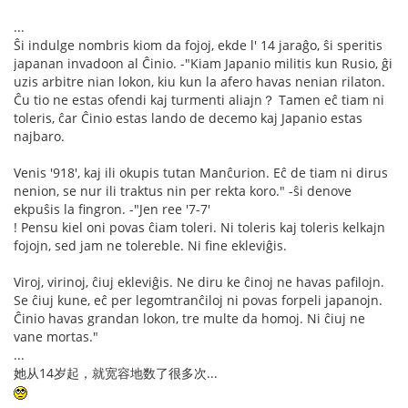
...
Ŝi indulge nombris kiom da fojoj, ekde l' 14 jaraĝo, ŝi speritis
japanan invadoon al Ĉinio. -"Kiam Japanio militis kun Rusio, ĝi
uzis arbitre nian lokon, kiu kun la afero havas nenian rilaton.
Ĉu tio ne estas ofendi kaj turmenti aliajn？ Tamen eĉ tiam ni
toleris, ĉar Ĉinio estas lando de decemo kaj Japanio estas
najbaro.
Venis '918', kaj ili okupis tutan Manĉurion. Eĉ de tiam ni dirus
nenion, se nur ili traktus nin per rekta koro." -ŝi denove
ekpuŝis la fingron. -"Jen ree '7-7'
! Pensu kiel oni povas ĉiam toleri. Ni toleris kaj toleris kelkajn
fojojn, sed jam ne tolereble. Ni fine ekleviĝis.
Viroj, virinoj, ĉiuj ekleviĝis. Ne diru ke ĉinoj ne havas pafilojn.
Se ĉiuj kune, eĉ per legomtranĉiloj ni povas forpeli japanojn.
Ĉinio havas grandan lokon, tre multe da homoj. Ni ĉiuj ne
vane mortas."
...
她从14岁起，就宽容地数了很多次...