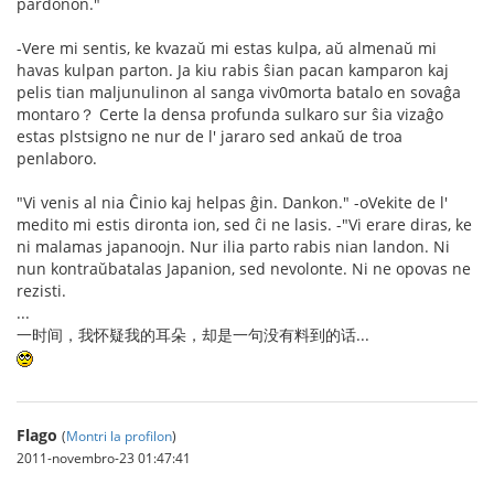
pardonon."
-Vere mi sentis, ke kvazaŭ mi estas kulpa, aŭ almenaŭ mi
havas kulpan parton. Ja kiu rabis ŝian pacan kamparon kaj
pelis tian maljunulinon al sanga viv0morta batalo en sovaĝa
montaro？ Certe la densa profunda sulkaro sur ŝia vizaĝo
estas plstsigno ne nur de l' jararo sed ankaŭ de troa
penlaboro.
"Vi venis al nia Ĉinio kaj helpas ĝin. Dankon." -oVekite de l'
medito mi estis dironta ion, sed ĉi ne lasis. -"Vi erare diras, ke
ni malamas japanoojn. Nur ilia parto rabis nian landon. Ni
nun kontraŭbatalas Japanion, sed nevolonte. Ni ne opovas ne
rezisti.
...
一时间，我怀疑我的耳朵，却是一句没有料到的话...
Flago
(
Montri la profilon
)
2011-novembro-23 01:47:41