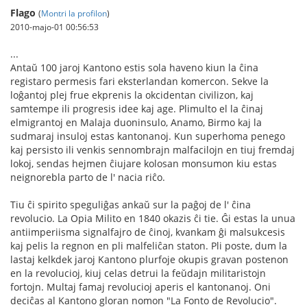
Flago
(
Montri la profilon
)
2010-majo-01 00:56:53
...
Antaŭ 100 jaroj Kantono estis sola haveno kiun la ĉina
registaro permesis fari eksterlandan komercon. Sekve la
loĝantoj plej frue ekprenis la okcidentan civilizon, kaj
samtempe ili progresis idee kaj age. Plimulto el la ĉinaj
elmigrantoj en Malaja duoninsulo, Anamo, Birmo kaj la
sudmaraj insuloj estas kantonanoj. Kun superhoma penego
kaj persisto ili venkis sennombrajn malfacilojn en tiuj fremdaj
lokoj, sendas hejmen ĉiujare kolosan monsumon kiu estas
neignorebla parto de l' nacia riĉo.
Tiu ĉi spirito speguliĝas ankaŭ sur la paĝoj de l' ĉina
revolucio. La Opia Milito en 1840 okazis ĉi tie. Ĝi estas la unua
antiimperiisma signalfajro de ĉinoj, kvankam ĝi malsukcesis
kaj pelis la regnon en pli malfeliĉan staton. Pli poste, dum la
lastaj kelkdek jaroj Kantono plurfoje okupis gravan postenon
en la revolucioj, kiuj celas detrui la feŭdajn militaristojn
fortojn. Multaj famaj revolucioj aperis el kantonanoj. Oni
deciĉas al Kantono gloran nomon "La Fonto de Revolucio".