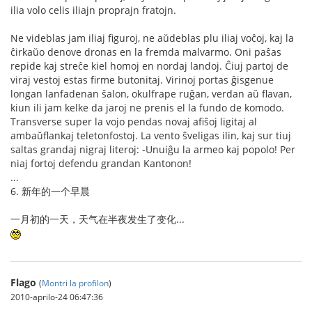
ilia volo celis iliajn proprajn fratojn.
Ne videblas jam iliaj figuroj, ne aŭdeblas plu iliaj voĉoj, kaj la
ĉirkaŭo denove dronas en la fremda malvarmo. Oni paŝas
repide kaj streĉe kiel homoj en nordaj landoj. Ĉiuj partoj de
viraj vestoj estas firme butonitaj. Virinoj portas ĝisgenue
longan lanfadenan ŝalon, okulfrape ruĝan, verdan aŭ flavan,
kiun ili jam kelke da jaroj ne prenis el la fundo de komodo.
Transverse super la vojo pendas novaj afiŝoj ligitaj al
ambaŭflankaj teletonfostoj. La vento ŝveligas ilin, kaj sur tiuj
saltas grandaj nigraj literoj: -Unuiĝu la armeo kaj popolo! Per
niaj fortoj defendu grandan Kantonon!
...
6. 新年的一个早晨
一月初的一天，天气在半夜发生了变化...
Flago
(
Montri la profilon
)
2010-aprilo-24 06:47:36