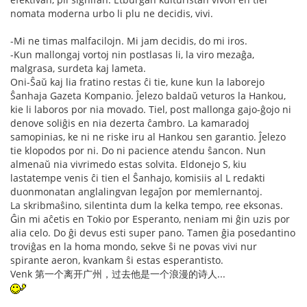
nomata moderna urbo li plu ne decidis, vivi.
-Mi ne timas malfacilojn. Mi jam decidis, do mi iros.
-Kun mallongaj vortoj nin postlasas li, la viro mezaĝa,
malgrasa, surdeta kaj lameta.
Oni-Ŝaŭ kaj lia fratino restas ĉi tie, kune kun la laborejo
Ŝanhaja Gazeta Kompanio. Ĵelezo baldaŭ veturos la Hankou,
kie li laboros por nia movado. Tiel, post mallonga gajo-ĝojo ni
denove soliĝis en nia dezerta ĉambro. La kamaradoj
samopinias, ke ni ne riske iru al Hankou sen garantio. Ĵelezo
tie klopodos por ni. Do ni pacience atendu ŝancon. Nun
almenaŭ nia vivrimedo estas solvita. Eldonejo S, kiu
lastatempe venis ĉi tien el Ŝanhajo, komisiis al L redakti
duonmonatan anglalingvan legaĵon por memlernantoj.
La skribmaŝino, silentinta dum la kelka tempo, ree eksonas.
Ĝin mi aĉetis en Tokio por Esperanto, neniam mi ĝin uzis por
alia celo. Do ĝi devus esti super pano. Tamen ĝia posedantino
troviĝas en la homa mondo, sekve ŝi ne povas vivi nur
spirante aeron, kvankam ŝi estas esperantisto.
Venk 第一个离开广州，过去他是一个浪漫的诗人...