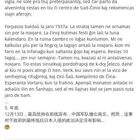
vigla, ne sole pro tiuj preterpasantoj, sed ĉar parto da
alvenintoj restas en tiu ĉi centro de Sud-Ĉinio kaj rekomencas
siajn aferojn.
Forpasos baldaŭ la jaro 1937a. La stratoj tamen ne ornamas
sin por la novjaro. La ĉinoj kutimas festi ĝin laŭ la luna
kalendaro. En la ruina ĉambro ni loĝas kunlumon. Mi ne
kalkulas plu per la fingroj la tagojn antaŭ la novjaro, kion mi
faris en la infanaĝo kun saltanta ĝojo kaj espero. Restas 10
tagoj,... jen nur semajno -Tamen nu, kvazaŭ al ni antaŭvenas
novjaro. Tio estas sinsekvaj pordofrapoj de k-doj Ĵelezo, dank'
al kiu ni povis atingi ĉi tien, Venk, kiu savis nin el la vico de
senhejmaj rifuĝintoj, kaj Oni-Ŝaŭ, kompilinto de Ĉina-
Esperanta Vortaro, kun la fratino. Apenaŭ monaton antaŭe ni
adiaŭis ilin en Ŝanhajo, sed al mi ŝajnas kiel se jam pasis tuta
jaro de tiam.
...
5. 年底
12月13日，最高统帅在前线宣布，中国军队撤出南京。然而，这事
对于政府的最终抵抗日本入侵的政治决定没有影响...