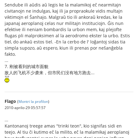
Sendube ili aŭdis aŭ legis ke la malamikoj eĉ nearmitajn
civitanojn ne indulgas, kaj ili ja propraokule vidis multajn
viktimojn el Ŝanhajo. Malgraŭ tio ili ankoraŭ kredas, ke la
japanaj aeroplanoj celas nur militajn instituciojn. Ĝis nun
efektive ili neniam bombardis la urbon mem, kaj plejofte
flugas pli malproksimen al la aerodromo ekster la urbo. Estis
tiel, do ankaŭ estos tiel. -En la cerbo de l' loĝantoj sidas tia
simpla supozo, aŭ espero, kiun ili prenas por neŝanĝebla
fakto.
...
7. 刚被看到的城市面貌
敌人的飞机不少袭来，但市民们没有地方跑去...
Flago
(
Montri la profilon
)
2010-aprilo-29 05:57:57
...
Kantonanoj treege amas "trinki teon", kio signifas sidi en
teejo. Al tiu ĉi kutimo eĉ la milito, eĉ la malamikaj aeroplanoj