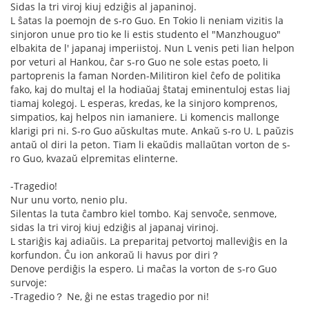
Sidas la tri viroj kiuj edziĝis al japaninoj.
L ŝatas la poemojn de s-ro Guo. En Tokio li neniam vizitis la
sinjoron unue pro tio ke li estis studento el "Manzhouguo"
elbakita de l' japanaj imperiistoj. Nun L venis peti lian helpon
por veturi al Hankou, ĉar s-ro Guo ne sole estas poeto, li
partoprenis la faman Norden-Militiron kiel ĉefo de politika
fako, kaj do multaj el la hodiaŭaj ŝtataj eminentuloj estas liaj
tiamaj kolegoj. L esperas, kredas, ke la sinjoro komprenos,
simpatios, kaj helpos nin iamaniere. Li komencis mallonge
klarigi pri ni. S-ro Guo aŭskultas mute. Ankaŭ s-ro U. L paŭzis
antaŭ ol diri la peton. Tiam li ekaŭdis mallaŭtan vorton de s-
ro Guo, kvazaŭ elpremitas elinterne.
-Tragedio!
Nur unu vorto, nenio plu.
Silentas la tuta ĉambro kiel tombo. Kaj senvoĉe, senmove,
sidas la tri viroj kiuj edziĝis al japanaj virinoj.
L stariĝis kaj adiaŭis. La preparitaj petvortoj malleviĝis en la
korfundon. Ĉu ion ankoraŭ li havus por diri？
Denove perdiĝis la espero. Li maĉas la vorton de s-ro Guo
survoje:
-Tragedio？ Ne, ĝi ne estas tragedio por ni!