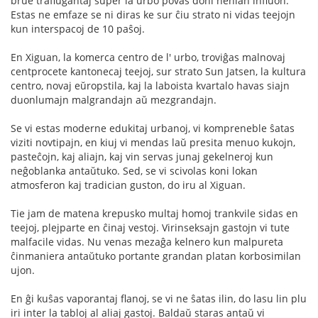
brue traflugantaj super la urbo povas doni nenian influon.
Estas ne emfaze se ni diras ke sur ĉiu strato ni vidas teejojn
kun interspacoj de 10 paŝoj.
En Xiguan, la komerca centro de l' urbo, troviĝas malnovaj
centprocete kantonecaj teejoj, sur strato Sun Jatsen, la kultura
centro, novaj eŭropstila, kaj la laboista kvartalo havas siajn
duonlumajn malgrandajn aŭ mezgrandajn.
Se vi estas moderne edukitaj urbanoj, vi kompreneble ŝatas
viziti novtipajn, en kiuj vi mendas laŭ presita menuo kukojn,
pasteĉojn, kaj aliajn, kaj vin servas junaj gekelneroj kun
neĝoblanka antaŭtuko. Sed, se vi scivolas koni lokan
atmosferon kaj tradician guston, do iru al Xiguan.
Tie jam de matena krepusko multaj homoj trankvile sidas en
teejoj, plejparte en ĉinaj vestoj. Virinseksajn gastojn vi tute
malfacile vidas. Nu venas mezaĝa kelnero kun malpureta
ĉinmaniera antaŭtuko portante grandan platan korbosimilan
ujon.
En ĝi kuŝas vaporantaj flanoj, se vi ne ŝatas ilin, do lasu lin plu
iri inter la tabloj al aliaj gastoj. Baldaŭ staras antaŭ vi