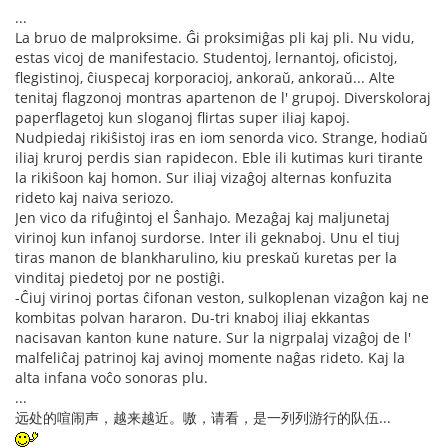
...
La bruo de malproksime. Ĝi proksimiĝas pli kaj pli. Nu vidu,
estas vicoj de manifestacio. Studentoj, lernantoj, oficistoj,
flegistinoj, ĉiuspecaj korporacioj, ankoraŭ, ankoraŭ... Alte
tenitaj flagzonoj montras apartenon de l' grupoj. Diverskoloraj
paperflagetoj kun sloganoj flirtas super iliaj kapoj.
Nudpiedaj rikiŝistoj iras en iom senorda vico. Strange, hodiaŭ
iliaj kruroj perdis sian rapidecon. Eble ili kutimas kuri tirante
la rikiŝoon kaj homon. Sur iliaj vizaĝoj alternas konfuzita
rideto kaj naiva seriozo.
Jen vico da rifuĝintoj el Ŝanhajo. Mezaĝaj kaj maljunetaj
virinoj kun infanoj surdorse. Inter ili geknaboj. Unu el tiuj
tiras manon de blankharulino, kiu preskaŭ kuretas per la
vinditaj piedetoj por ne postiĝi.
-Ĉiuj virinoj portas ĉifonan veston, sulkoplenan vizaĝon kaj ne
kombitas polvan hararon. Du-tri knaboj iliaj ekkantas
nacisavan kanton kune nature. Sur la nigrpalaj vizaĝoj de l'
malfeliĉaj patrinoj kaj avinoj momente naĝas rideto. Kaj la
alta infana voĉo sonoras plu.
...
远处的喧闹声，越来越近。嗷，请看，是一列列游行的队伍...