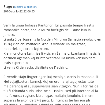
Flago
(
Montri la profilon
)
2010-aprilo-22 22:06:55
...
Venk la unua forlasas Kantonon. En pasinta tempo li estis
romantika poeto, sed la Muzo forflugis de li kune kun la
juneco.
Li ankaŭ partoprenis la Norden Militiron (la nacia revolucio en
1926) kion oni malfacile kredus vidante lin malgrasa,
neperfekta je orelo kaj kruro.
Kiel monotone kaj grize li vivis en Ŝanhajo, kvankam li havis la
edzinon ageman kaj bunte vestitan! Lia unika konsolo tiam
estis Esperanto.
Li venis ĉi tien sola, disiĝinte de l' edzino.
Ŝi vendis siajn fingroringon kaj meblojn, donis la monon al li
kiel vojaĝkoston. Larmoj, kiuj en ordinaraj tagoj estas tute
malparencaj al ŝi, superverŝis ŝian vizaĝon. Nun li foriras de
tiu ĉi fekunda suda urbo, ne al Hankou sed pli internen al la
malfekunda regiono kiu allogas multajn junulojn. Li mem
superas la aĝon de 37-8 jaroj. Li intencas tie fari ion pli
efektivan, pli signifan. Etburĝan kulturistan vivon en tiel