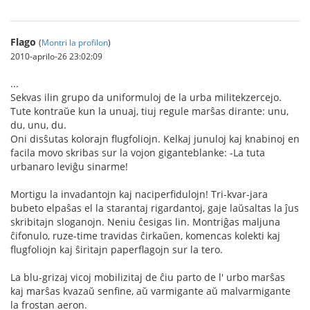
Flago
(
Montri la profilon
)
2010-aprilo-26 23:02:09
...
Sekvas ilin grupo da uniformuloj de la urba militekzercejo.
Tute kontraŭe kun la unuaj, tiuj regule marŝas dirante: unu,
du, unu, du.
Oni disŝutas kolorajn flugfoliojn. Kelkaj junuloj kaj knabinoj en
facila movo skribas sur la vojon giganteblanke: -La tuta
urbanaro leviĝu sinarme!
Mortigu la invadantojn kaj naciperfidulojn! Tri-kvar-jara
bubeto elpaŝas el la starantaj rigardantoj, gaje laŭsaltas la ĵus
skribitajn sloganojn. Neniu ĉesigas lin. Montriĝas maljuna
ĉifonulo, ruze-time travidas ĉirkaŭen, komencas kolekti kaj
flugfoliojn kaj ŝiritajn paperflagojn sur la tero.
La blu-grizaj vicoj mobilizitaj de ĉiu parto de l' urbo marŝas
kaj marŝas kvazaŭ senfine, aŭ varmigante aŭ malvarmigante
la frostan aeron.