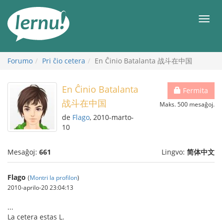
Al
la
Men
enhavo
Forumo
Pri ĉio cetera
En Ĉinio Batalanta 战斗在中国
En Ĉinio Batalanta
Fermita
战斗在中国
Maks. 500 mesaĝoj.
de
Flago
, 2010-marto-
10
Mesaĝoj:
661
Lingvo:
简体中文
Flago
(
Montri la profilon
)
2010-aprilo-20 23:04:13
...
La cetera estas L.