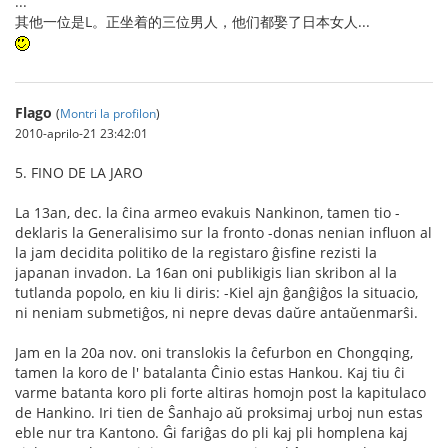
...
其他一位是L。正坐着的三位男人，他们都娶了日本女人...
Flago
(
Montri la profilon
)
2010-aprilo-21 23:42:01
5. FINO DE LA JARO
La 13an, dec. la ĉina armeo evakuis Nankinon, tamen tio -
deklaris la Generalisimo sur la fronto -donas nenian influon al
la jam decidita politiko de la registaro ĝisfine rezisti la
japanan invadon. La 16an oni publikigis lian skribon al la
tutlanda popolo, en kiu li diris: -Kiel ajn ĝanĝiĝos la situacio,
ni neniam submetiĝos, ni nepre devas daŭre antaŭenmarŝi.
Jam en la 20a nov. oni translokis la ĉefurbon en Chongqing,
tamen la koro de l' batalanta Ĉinio estas Hankou. Kaj tiu ĉi
varme batanta koro pli forte altiras homojn post la kapitulaco
de Hankino. Iri tien de Ŝanhajo aŭ proksimaj urboj nun estas
eble nur tra Kantono. Ĝi fariĝas do pli kaj pli homplena kaj