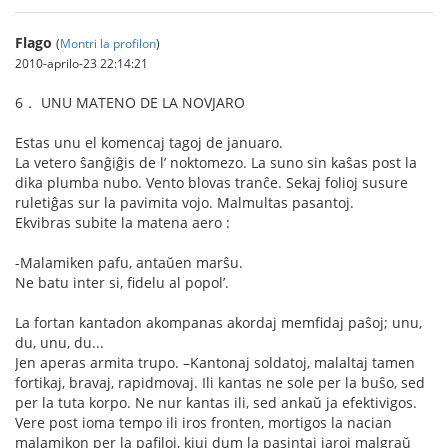
Flago
(
Montri la profilon
)
2010-aprilo-23 22:14:21
6． UNU MATENO DE LA NOVJARO
Estas unu el komencaj tagoj de januaro.
La vetero ŝanĝiĝis de l’ noktomezo. La suno sin kaŝas post la
dika plumba nubo. Vento blovas tranĉe. Sekaj folioj susure
ruletiĝas sur la pavimita vojo. Malmultas pasantoj.
Ekvibras subite la matena aero :
-Malamiken pafu, antaŭen marŝu.
Ne batu inter si, fidelu al popol’.
La fortan kantadon akompanas akordaj memfidaj paŝoj; unu,
du, unu, du...
Jen aperas armita trupo. –Kantonaj soldatoj, malaltaj tamen
fortikaj, bravaj, rapidmovaj. Ili kantas ne sole per la buŝo, sed
per la tuta korpo. Ne nur kantas ili, sed ankaŭ ja efektivigos.
Vere post ioma tempo ili iros fronten, mortigos la nacian
malamikon per la pafiloj, kiuj dum la pasintaj jaroj malgraŭ