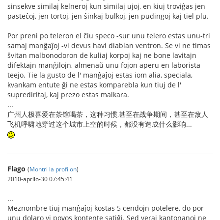
sinsekve similaj kelneroj kun similaj ujoj, en kiuj troviĝas jen
pasteĉoj, jen tortoj, jen ŝinkaj bulkoj, jen pudingoj kaj tiel plu.
Por preni po teleron el ĉiu speco -sur unu telero estas unu-tri
samaj manĝaĵoj -vi devus havi diablan ventron. Se vi ne timas
ŝvitan malbonodoron de kuliaj korpoj kaj ne bone lavitajn
difektajn manĝilojn, almenaŭ unu fojon aperu en laborista
teejo. Tie la gusto de l' manĝaĵoj estas iom alia, speciala,
kvankam entute ĝi ne estas komparebla kun tiuj de l'
suprediritaj, kaj prezo estas malkara.
...
广州人极喜爱在茶馆喝茶，这种习惯,甚至在战争期间，甚至在敌人
飞机呼啸地穿过这个城市上空的时候，都没有造成什么影响...
Flago
(
Montri la profilon
)
2010-aprilo-30 07:45:41
...
Meznombre tiuj manĝaĵoj kostas 5 cendojn potelere, do por
unu dolaro vi povos kontente satiĝi. Sed veraj kantonanoj ne