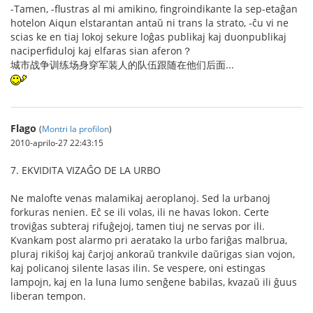
-Tamen, -flustras al mi amikino, fingroindikante la sep-etaĝan
hotelon Aiqun elstarantan antaŭ ni trans la strato, -ĉu vi ne
scias ke en tiaj lokoj sekure loĝas publikaj kaj duonpublikaj
naciperfiduloj kaj elfaras sian aferon？
城市战争训练场身穿军装人的队伍跟随在他们后面...
Flago
(
Montri la profilon
)
2010-aprilo-27 22:43:15
7. EKVIDITA VIZAĜO DE LA URBO
Ne malofte venas malamikaj aeroplanoj. Sed la urbanoj
forkuras nenien. Eĉ se ili volas, ili ne havas lokon. Certe
troviĝas subteraj rifuĝejoj, tamen tiuj ne servas por ili.
Kvankam post alarmo pri aeratako la urbo fariĝas malbrua,
pluraj rikiŝoj kaj ĉarjoj ankoraŭ trankvile daŭrigas sian vojon,
kaj policanoj silente lasas ilin. Se vespere, oni estingas
lampojn, kaj en la luna lumo senĝene babilas, kvazaŭ ili ĝuus
liberan tempon.