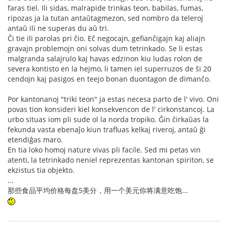
faras tiel. Ili sidas, malrapide trinkas teon, babilas, fumas,
ripozas ja la tutan antaŭtagmezon, sed nombro da teleroj
antaŭ ili ne superas du aŭ tri.
Ĉi tie ili parolas pri ĉio. Eĉ negocajn, gefianĉigajn kaj aliajn
gravajn problemojn oni solvas dum tetrinkado. Se li estas
malgranda salajrulo kaj havas edzinon kiu ludas rolon de
severa kontisto en la hejmo, li tamen iel superruzos de ŝi 20
cendojn kaj pasigos en teejo bonan duontagon de dimanĉo.
Por kantonanoj "triki teon" ja estas necesa parto de l' vivo. Oni
povas tion konsideri kiel konsekvencon de l' cirkonstancoj. La
urbo situas iom pli sude ol la norda tropiko. Ĝin ĉirkaŭas la
fekunda vasta ebenaĵo kiun trafluas kelkaj riveroj, antaŭ ĝi
etendiĝas maro.
En tia loko homoj nature vivas pli facile. Sed mi petas vin
atenti, la tetrinkado neniel reprezentas kantonan spiriton, se
ekzistus tia objekto.
...
那些食品平均价格每盘5美分，用一个美元你将满意吃饱...