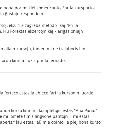
re bona por mi kiel komencanto, ĉar la kurspartoj
 la ĝustajn respondojn.
rsoj, ekz. "La zagreba metodo" kaj "Pri la
, kiu korektas ekzercojn kaj klarigas oniajn
n aliajn kursojn, tamen mi ne tralaboris ilin.
a ordo kiun mi uzis por la lernado.
 forteco estas la ebleco fari la kursonjn iuorde.
 unua kurso kiun mi kompletigis estas "Ana Pana."
 mi iomete timis lingvohelpantojn -- mi estas
ris," kiu estas, laŭ mia opinio, la plej bona kurso