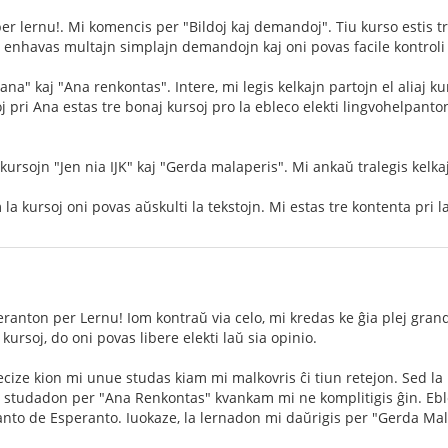
er lernu!. Mi komencis per "Bildoj kaj demandoj". Tiu kurso estis t
j enhavas multajn simplajn demandojn kaj oni povas facile kontroli
na" kaj "Ana renkontas". Intere, mi legis kelkajn partojn el aliaj ku
 pri Ana estas tre bonaj kursoj pro la ebleco elekti lingvohelpanton
 kursojn "Jen nia IJK" kaj "Gerda malaperis". Mi ankaŭ tralegis kelkaj
la kursoj oni povas aŭskulti la tekstojn. Mi estas tre kontenta pri l
ranton per Lernu! Iom kontraŭ via celo, mi kredas ke ĝia plej granda
ursoj, do oni povas libere elekti laŭ sia opinio.
ize kion mi unue studas kiam mi malkovris ĉi tiun retejon. Sed la
 studadon per "Ana Renkontas" kvankam mi ne komplitigis ĝin. Eble
o de Esperanto. Iuokaze, la lernadon mi daŭrigis per "Gerda Malape