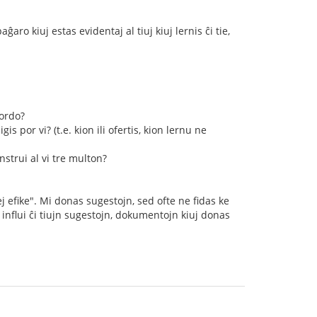
ĝaro kiuj estas evidentaj al tiuj kiuj lernis ĉi tie,
 ordo?
is por vi? (t.e. kion ili ofertis, kion lernu ne
instrui al vi tre multon?
j efike". Mi donas sugestojn, sed ofte ne fidas ke
 influi ĉi tiujn sugestojn, dokumentojn kiuj donas