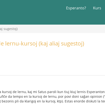
Esperanto?
Kurs
aj sugestoj)
 lernu-kursoj (kaj aliaj sugestoj)
a kursoj de lernu, kaj mi ŝatus paroli kun tiuj kiuj lernis Esperanton
ufiĉe da tempo en la kursoj de lernu, por povi doni saĝan opinion ("
] bezonis pli da klarigoj en la kursoj, ktp). Estas enorde diskuti la t