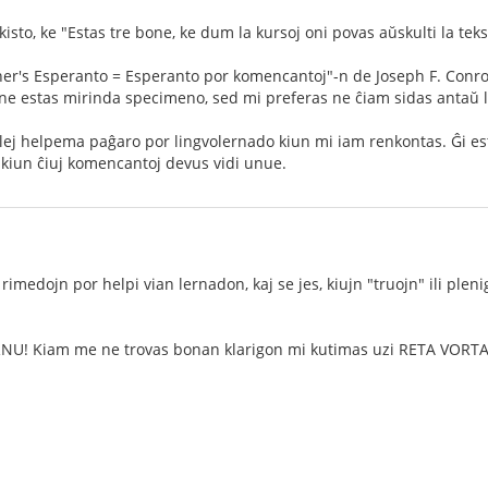
isto, ke "Estas tre bone, ke dum la kursoj oni povas aŭskulti la tek
er's Esperanto = Esperanto por komencantoj"-n de Joseph F. Conroy, 
 ne estas mirinda specimeno, sed mi preferas ne ĉiam sidas antaŭ l
plej helpema paĝaro por lingvolernado kiun mi iam renkontas. Ĝi est
 kiun ĉiuj komencantoj devus vidi unue.
rimedojn por helpi vian lernadon, kaj se jes, kiujn "truojn" ili plenigis
NU! Kiam me ne trovas bonan klarigon mi kutimas uzi RETA VORTAR