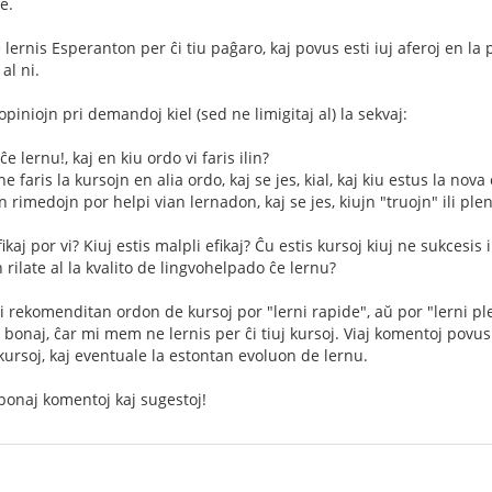
e.
lernis Esperanton per ĉi tiu paĝaro, kaj povus esti iuj aferoj en la pa
al ni.
piniojn pri demandoj kiel (sed ne limigitaj al) la sekvaj:
ĉe lernu!, kaj en kiu ordo vi faris ilin?
e faris la kursojn en alia ordo, kaj se jes, kial, kaj kiu estus la nova
n rimedojn por helpi vian lernadon, kaj se jes, kiujn "truojn" ili plenig
efikaj por vi? Kiuj estis malpli efikaj? Ĉu estis kursoj kiuj ne sukcesis 
 rilate al la kvalito de lingvohelpado ĉe lernu?
i rekomenditan ordon de kursoj por "lerni rapide", aŭ por "lerni ple
 bonaj, ĉar mi mem ne lernis per ĉi tiuj kursoj. Viaj komentoj povus
kursoj, kaj eventuale la estontan evoluon de lernu.
bonaj komentoj kaj sugestoj!