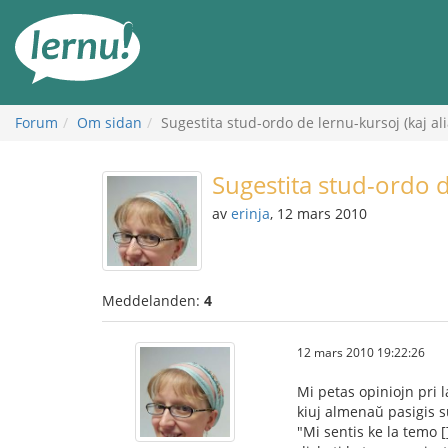
Till
sidans
innehåll
Forum
Om sidan
Sugestita stud-ordo de lernu-kursoj (kaj ali
Sugestita stud-ordo de
av
erinja
, 12 mars 2010
Meddelanden:
4
12 mars 2010 19:22:26
Mi petas opiniojn pri l
kiuj almenaŭ pasigis s
"Mi sentis ke la temo [