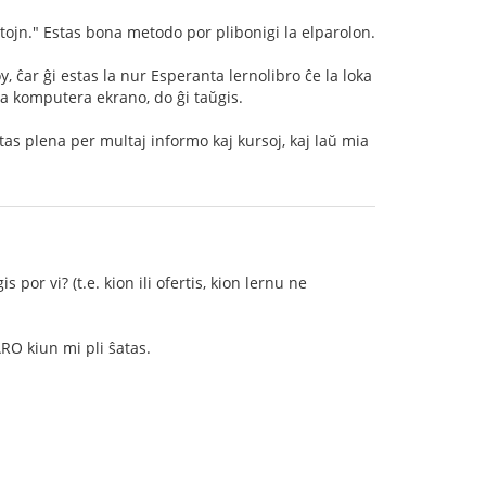
stojn." Estas bona metodo por plibonigi la elparolon.
ĉar ĝi estas la nur Esperanta lernolibro ĉe la loka
a komputera ekrano, do ĝi taŭgis.
as plena per multaj informo kaj kursoj, kaj laŭ mia
 por vi? (t.e. kion ili ofertis, kion lernu ne
O kiun mi pli ŝatas.