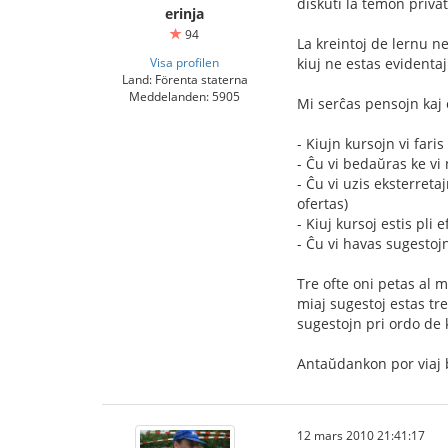
diskuti la temon privat
erinja
94
La kreintoj de lernu ne 
Visa profilen
kiuj ne estas evidentaj 
Land: Förenta staterna
Meddelanden: 5905
Mi serĉas pensojn kaj o
- Kiujn kursojn vi faris 
- Ĉu vi bedaŭras ke vi n
- Ĉu vi uzis eksterretaj
ofertas)
- Kiuj kursoj estis pli 
- Ĉu vi havas sugestojn
Tre ofte oni petas al m
miaj sugestoj estas tre
sugestojn pri ordo de 
Antaŭdankon por viaj 
12 mars 2010 21:41:17