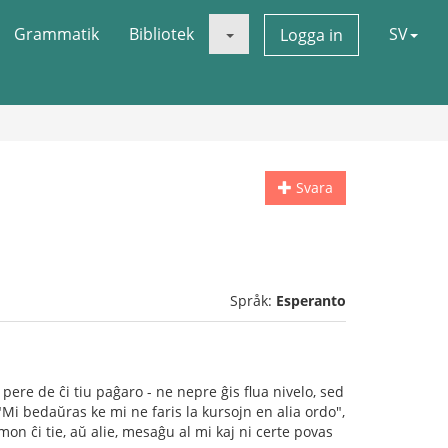
Grammatik
Bibliotek
SV
Logga in
Svara
Språk:
Esperanto
 pere de ĉi tiu paĝaro - ne nepre ĝis flua nivelo, sed
Mi bedaŭras ke mi ne faris la kursojn en alia ordo",
emon ĉi tie, aŭ alie, mesaĝu al mi kaj ni certe povas