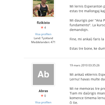
Mi lernis Esperanton p
estas tre mallongaj ka
Mi daurigis per "Ana Pa
fizikisto
fundamento". La kursoj
4
demandojn.
Visa profilen
Land: Tyskland
Fine, mi ankaŭ faris la
Meddelanden: 471
Estas tre bone, ke dum 
19 mars 2010 03:35:26
Mi ankaŭ eklernis Espe
Lernu! havas multe da k
Mi ne memoras tre prec
Abras
Tiam mi daŭrigis mian
0
komence timema lernant
Visa profilen
ĉi tie.