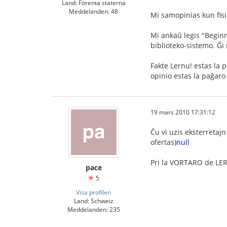
Land: Förenta staterna
Meddelanden: 48
Mi samopinias kun fisik
Mi ankaŭ legis "Beginn
biblioteko-sistemo. Ĝi
Fakte Lernu! estas la 
opinio estas la paĝaro
19 mars 2010 17:31:12
Ĉu vi uzis eksterretajn 
ofertas)
null
Pri la VORTARO de LER
pace
5
Visa profilen
Land: Schweiz
Meddelanden: 235