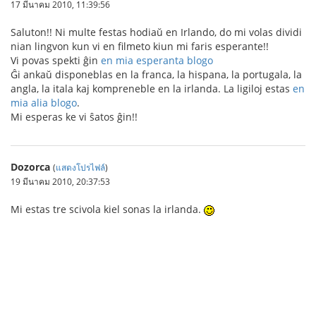
17 มีนาคม 2010, 11:39:56
Saluton!! Ni multe festas hodiaŭ en Irlando, do mi volas dividi
nian lingvon kun vi en filmeto kiun mi faris esperante!!
Vi povas spekti ĝin
en mia esperanta blogo
Ĝi ankaŭ disponeblas en la franca, la hispana, la portugala, la
angla, la itala kaj kompreneble en la irlanda. La ligiloj estas
en
mia alia blogo
.
Mi esperas ke vi ŝatos ĝin!!
Dozorca
(
แสดงโปรไฟล์
)
19 มีนาคม 2010, 20:37:53
Mi estas tre scivola kiel sonas la irlanda.