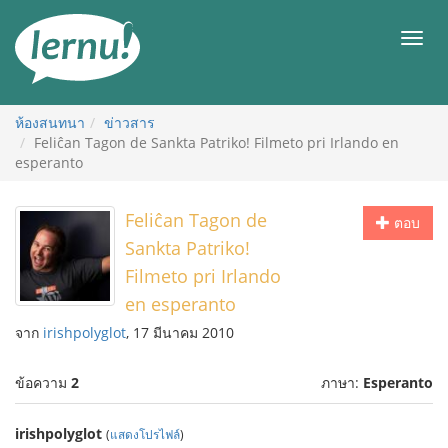
ไป
ยัง
เมนู
สารบัญ
ห้องสนทนา
ข่าวสาร
Feliĉan Tagon de Sankta Patriko! Filmeto pri Irlando en
esperanto
Feliĉan Tagon de
ตอบ
Sankta Patriko!
Filmeto pri Irlando
en esperanto
จาก
irishpolyglot
, 17 มีนาคม 2010
ข้อความ
2
ภาษา:
Esperanto
irishpolyglot
(
แสดงโปรไฟล์
)