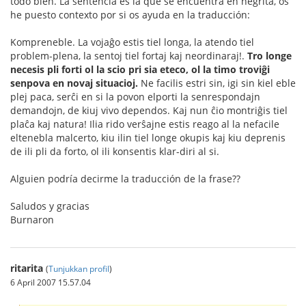
todo bien. La sentencia es la que se encuentra en negrita, os
he puesto contexto por si os ayuda en la traducción:
Kompreneble. La vojaĝo estis tiel longa, la atendo tiel
problem-plena, la sentoj tiel fortaj kaj neordinaraj!.
Tro longe
necesis pli forti ol la scio pri sia eteco, ol la timo troviĝi
senpova en novaj situacioj.
Ne facilis estri sin, igi sin kiel eble
plej paca, serĉi en si la povon elporti la senrespondajn
demandojn, de kiuj vivo dependos. Kaj nun ĉio montriĝis tiel
plaĉa kaj natura! Ilia rido verŝajne estis reago al la nefacile
eltenebla malcerto, kiu ilin tiel longe okupis kaj kiu deprenis
de ili pli da forto, ol ili konsentis klar-diri al si.
Alguien podría decirme la traducción de la frase??
Saludos y gracias
Burnaron
ritarita
(
Tunjukkan profil
)
6 April 2007 15.57.04