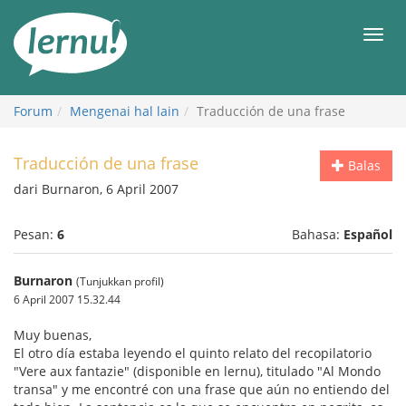
Ke
daftar
Men
isi
Forum
Mengenai hal lain
Traducción de una frase
Traducción de una frase
Balas
dari Burnaron, 6 April 2007
Pesan:
6
Bahasa:
Español
Burnaron
(Tunjukkan profil)
6 April 2007 15.32.44
Muy buenas,
El otro día estaba leyendo el quinto relato del recopilatorio
"Vere aux fantazie" (disponible en lernu), titulado "Al Mondo
transa" y me encontré con una frase que aún no entiendo del