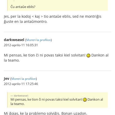
Ĉu antaŭe eblis?
Jes, per la kodoj < kaj > tio antaŭe eblis, sed ne montriĝis
ĝuste en la antaŭmontro.
darkweasel
(
Montri la profilon
)
2012-aprilo-11 16:05:31
Mi pensas, ke tion ĉi ni povas taksi kiel solvitan!
Dankon al
la teamo.
Jev
(
Montri la profilon
)
2012-aprilo-11 17:25:46
darkweasel:
Mi pensas, ke tion ĉi ni povas taksi kiel solvitan!
Dankon al
la teamo.
Mi ĝojas, ke la problemo solviĝis. Bonan uzadon.