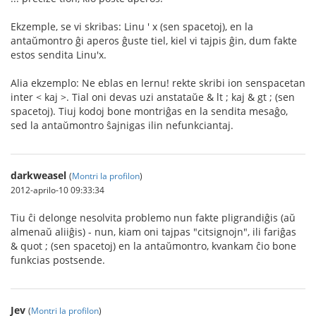
Ekzemple, se vi skribas: Linu ' x (sen spacetoj), en la
antaŭmontro ĝi aperos ĝuste tiel, kiel vi tajpis ĝin, dum fakte
estos sendita Linu'x.
Alia ekzemplo: Ne eblas en lernu! rekte skribi ion senspacetan
inter < kaj >. Tial oni devas uzi anstataŭe & lt ; kaj & gt ; (sen
spacetoj). Tiuj kodoj bone montriĝas en la sendita mesaĝo,
sed la antaŭmontro ŝajnigas ilin nefunkciantaj.
darkweasel
(
Montri la profilon
)
2012-aprilo-10 09:33:34
Tiu ĉi delonge nesolvita problemo nun fakte pligrandiĝis (aŭ
almenaŭ aliiĝis) - nun, kiam oni tajpas "citsignojn", ili fariĝas
& quot ; (sen spacetoj) en la antaŭmontro, kvankam ĉio bone
funkcias postsende.
Jev
(
Montri la profilon
)