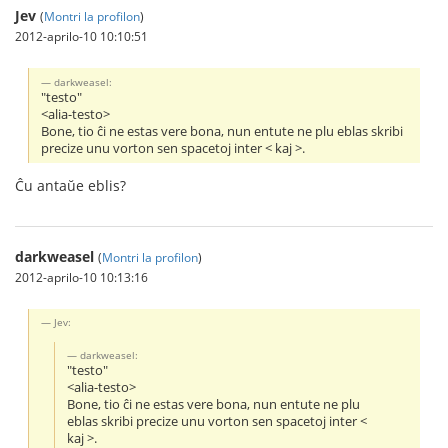
Jev
(
Montri la profilon
)
2012-aprilo-10 10:10:51
darkweasel:
"testo"
<alia-testo>
Bone, tio ĉi ne estas vere bona, nun entute ne plu eblas skribi
precize unu vorton sen spacetoj inter < kaj >.
Ĉu antaŭe eblis?
darkweasel
(
Montri la profilon
)
2012-aprilo-10 10:13:16
Jev:
darkweasel:
"testo"
<alia-testo>
Bone, tio ĉi ne estas vere bona, nun entute ne plu
eblas skribi precize unu vorton sen spacetoj inter <
kaj >.