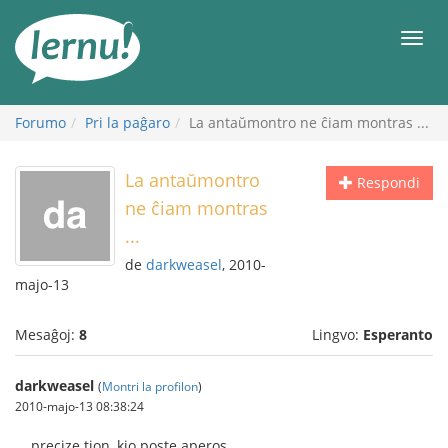
Al
la
Men
enhavo
Forumo
Pri la paĝaro
La antaŭmontro ne ĉiam montras ...
La antaŭmontro
Respondi
ne ĉiam montras
...
de
darkweasel
, 2010-
majo-13
Mesaĝoj:
8
Lingvo:
Esperanto
darkweasel
(
Montri la profilon
)
2010-majo-13 08:38:24
... precize tion, kio poste aperos.