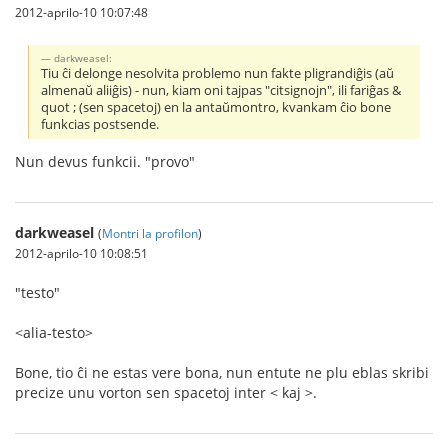
2012-aprilo-10 10:07:48
darkweasel:
Tiu ĉi delonge nesolvita problemo nun fakte pligrandiĝis (aŭ
almenaŭ aliiĝis) - nun, kiam oni tajpas "citsignojn", ili fariĝas &
quot ; (sen spacetoj) en la antaŭmontro, kvankam ĉio bone
funkcias postsende.
Nun devus funkcii. "provo"
darkweasel
(
Montri la profilon
)
2012-aprilo-10 10:08:51
"testo"
<alia-testo>
Bone, tio ĉi ne estas vere bona, nun entute ne plu eblas skribi
precize unu vorton sen spacetoj inter < kaj >.