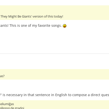
o They Might Be Giants' version of this today!
iants! This is one of my favorite songs.
las?
" is necessary in that sentence in English to compose a direct ques
heliumiĝas
lionoj de gradoj