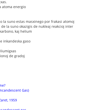
cxas.
la atoma energio
tio la suno estas masxinego por frakasi atomoj
de la suno okazigis de nukleaj reakcioj inter
karbono, kaj helium
de inkandeska gaso
eliumigxas
ionoj de gradoj
ne?
 Incandescent Gas)
Zaret, 1959
incandescent gas