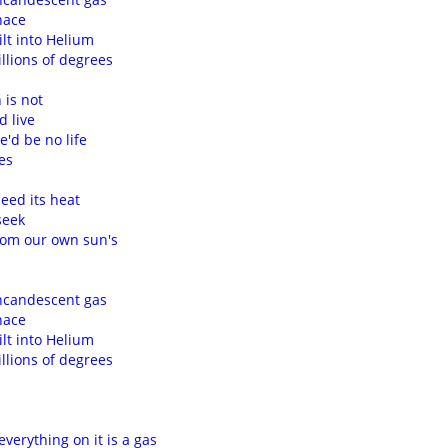
nace
lt into Helium
llions of degrees
 is not
d live
e'd be no life
ves
need its heat
seek
rom our own sun's
incandescent gas
nace
lt into Helium
llions of degrees
everything on it is a gas