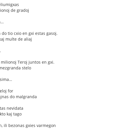
eliumigxas
ionoj de gradoj
a…
do tio cxio en gxi estas gasoj.
kaj multe de aliaj
…
 milionoj Teroj juntos en gxi.
 mezgranda stelo
ksima…
loj for
sxajnas do malgranda
tas nevidata
to kaj tago
n, ili bezonas gxies varmegon