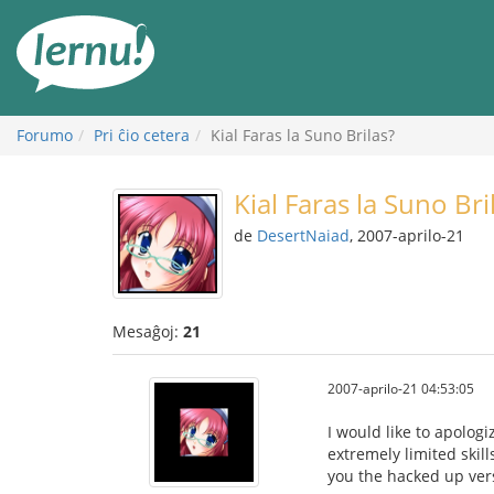
Al
la
enhavo
Forumo
Pri ĉio cetera
Kial Faras la Suno Brilas?
Kial Faras la Suno Bri
de
DesertNaiad
, 2007-aprilo-21
Mesaĝoj:
21
2007-aprilo-21 04:53:05
I would like to apologi
extremely limited skil
you the hacked up ver