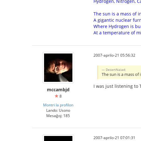
Hydrogen, Nitrogen, C
The sun is a mass of 
A gigantic nuclear fur
Where Hydrogen is bui
At a temperature of mi
2007-aprilo-21 05:56:32
DesertNaiad:
The sun is a mass of 
I was just listening to
mccambjd
8
Montri la profilon
Lando: Usono
Mesaĝoj: 185
2007-aprilo-21 07:01:31