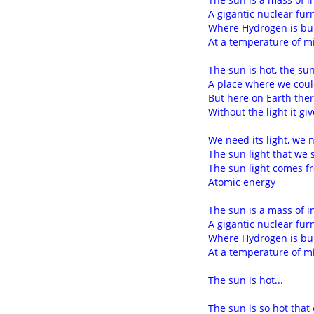
A gigantic nuclear fur
Where Hydrogen is bui
At a temperature of mi
The sun is hot, the sun
A place where we coul
But here on Earth ther
Without the light it gi
We need its light, we 
The sun light that we 
The sun light comes f
Atomic energy
The sun is a mass of 
A gigantic nuclear fur
Where Hydrogen is bui
At a temperature of mi
The sun is hot...
The sun is so hot that 