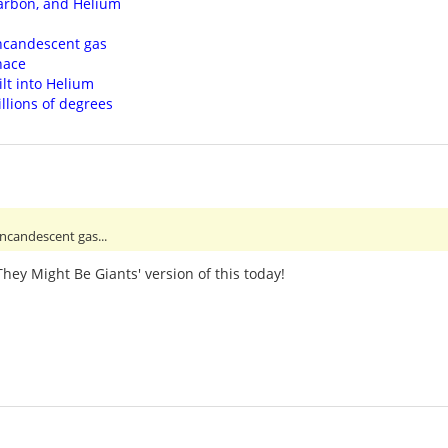
arbon, and Helium
incandescent gas
nace
lt into Helium
llions of degrees
incandescent gas...
 They Might Be Giants' version of this today!