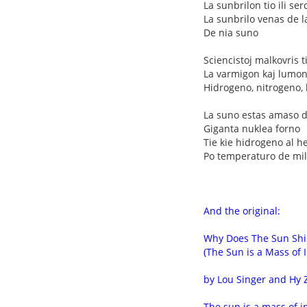
La sunbrilon tio ili ser
La sunbrilo venas de 
De nia suno
Sciencistoj malkovris 
La varmigon kaj lumon 
Hidrogeno, nitrogeno, 
La suno estas amaso 
Giganta nuklea forno
Tie kie hidrogeno al h
Po temperaturo de mil
And the original:
Why Does The Sun Shi
(The Sun is a Mass of
by Lou Singer and Hy 
The sun is a mass of 