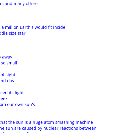
on, and many others
 a million Earth's would fit inside
ddle size star
s away
 so small
of sight
and day
eed its light
seek
rom our own sun's
 that the sun is a huge atom smashing machine
 the sun are caused by nuclear reactions between