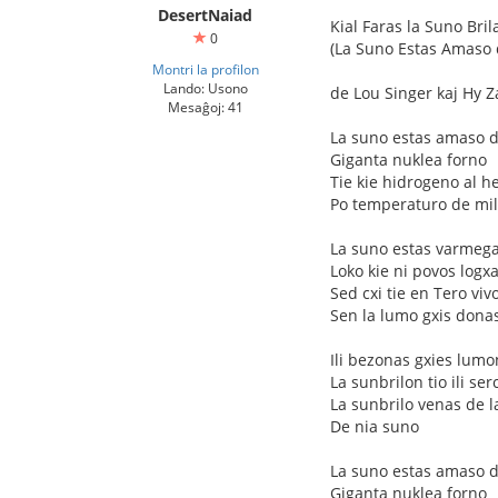
DesertNaiad
Kial Faras la Suno Bril
0
(La Suno Estas Amaso 
Montri la profilon
Lando: Usono
de Lou Singer kaj Hy Z
Mesaĝoj: 41
La suno estas amaso 
Giganta nuklea forno
Tie kie hidrogeno al h
Po temperaturo de mil
La suno estas varmega
Loko kie ni povos logx
Sed cxi tie en Tero viv
Sen la lumo gxis dona
Ili bezonas gxies lumo
La sunbrilon tio ili ser
La sunbrilo venas de 
De nia suno
La suno estas amaso 
Giganta nuklea forno