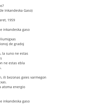
as?
de Inkandeska Gaso)
aret, 1959
de inkandeska gaso
eliumigxas
ionoj de gradoj
, la suno ne estas
as
on ne estas ebla
s.
n, ili bezonas gxies varmegon
cxas.
la atoma energio
de inkandeska gaso