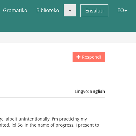
Gramatiko
Biblioteko
EO
Ensaluti
Respondi
Lingvo:
English
e, albeit unintentionally. I'm practicing my
ted. lol So, in the name of progress, I present to