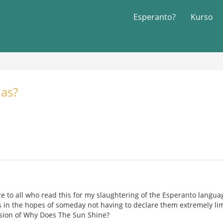
Esperanto?
Kurso
las?
ze to all who read this for my slaughtering of the Esperanto languag
ls in the hopes of someday not having to declare them extremely limi
sion of Why Does The Sun Shine?