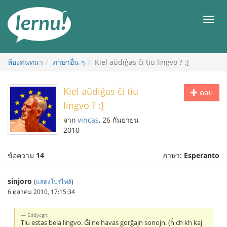
ไป
ยัง
เมนู
สารบัญ
ห้องสนทนา
ภาษาอื่น ๆ
Kiel aŭdiĝas ĉi tiu lingvo ? :]
Kiel aŭdiĝas ĉi tiu
ตอบ
lingvo ? :]
จาก
vincas
, 26 กันยายน
2010
ข้อความ
14
ภาษา:
Esperanto
sinjoro
(
แสดงโปรไฟล์
)
6 ตุลาคม 2010, 17:15:34
Eddycgn:
Tiu estas bela lingvo. Ĝi ne havas gorĝajn sonojn. (ĥ ch kh kaj