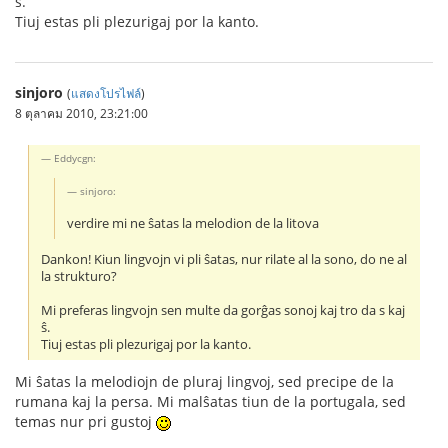
ŝ.
Tiuj estas pli plezurigaj por la kanto.
sinjoro
(
แสดงโปรไฟล์
)
8 ตุลาคม 2010, 23:21:00
Eddycgn:
sinjoro:
verdire mi ne ŝatas la melodion de la litova
Dankon! Kiun lingvojn vi pli ŝatas, nur rilate al la sono, do ne al
la strukturo?
Mi preferas lingvojn sen multe da gorĝas sonoj kaj tro da s kaj
ŝ.
Tiuj estas pli plezurigaj por la kanto.
Mi ŝatas la melodiojn de pluraj lingvoj, sed precipe de la
rumana kaj la persa. Mi malŝatas tiun de la portugala, sed
temas nur pri gustoj