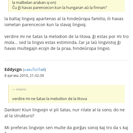
la malbelan araban q-on)
Ĉu ĝi havas parencecon kun la hungaran aŭ la finnan?
la baltaj lingvoj apartenas al la hindeŭropa familio, ili havas
iometan parencecon kun la slavaj lingvoj.
verdire mi ne ŝatas la melodion de la litova, ĝi estas por mi tro
mola... sed la lingvo estas estiminda, ĉar ja laŭ lingvistoj ĝi
havas multegajn ecojn de la praa, hindeŭropa lingvo.
Eddycgn
(
แสดงโปรไฟล์
)
8 ตุลาคม 2010, 21:32:39
sinjoro:
verdire mi ne ŝatas la melodion de la litova
Dankon! Kiun lingvojn vi pli ŝatas, nur rilate al la sono, do ne
al la strukturo?
Mi preferas lingvojn sen multe da gorĝas sonoj kaj tro da s kaj