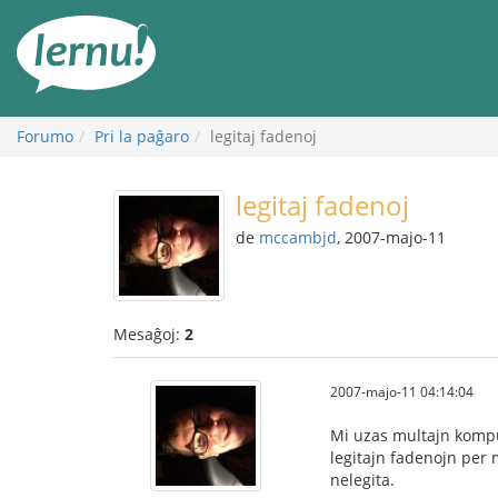
Al
la
enhavo
Forumo
Pri la paĝaro
legitaj fadenoj
legitaj fadenoj
de
mccambjd
, 2007-majo-11
Mesaĝoj:
2
2007-majo-11 04:14:04
Mi uzas multajn komput
legitajn fadenojn per
nelegita.