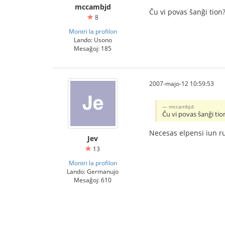
mccambjd
Ĉu vi povas ŝanĝi tion
8
Montri la profilon
Lando: Usono
Mesaĝoj: 185
2007-majo-12 10:59:53
mccambjd:
Ĉu vi povas ŝanĝi tio
Necesas elpensi iun ru
Jev
13
Montri la profilon
Lando: Germanujo
Mesaĝoj: 610