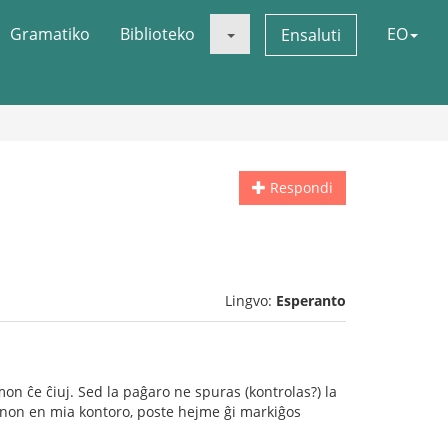
Gramatiko
Biblioteko
EO
Ensaluti
Respondi
Lingvo:
Esperanto
on ĉe ĉiuj. Sed la paĝaro ne spuras (kontrolas?) la
enon en mia kontoro, poste hejme ĝi markiĝos