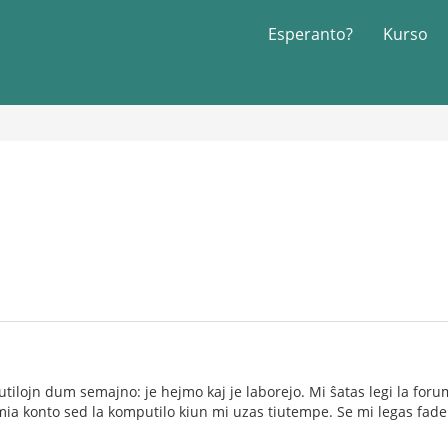
Esperanto?
Kurso
ilojn dum semajno: je hejmo kaj je laborejo. Mi ŝatas legi la forum
 mia konto sed la komputilo kiun mi uzas tiutempe. Se mi legas fad