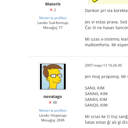
Masoris
2
Dankon pri via korekt
Montri la profilon
Jes vi estas prava. Sed
Lando: Sud-Koreujo
Ĉar ili ne havas ŝancon
Mesaĝoj: 77
Mi uzas x-sistemo, kia
malkomforta. Mi espera
2007-majo-13 16:26:30
Jen miaj proponoj. Mi 
SANIL KIM
SANNIL KIM
novatago
SANKIL KIM
48
SANQIL KIM
Montri la profilon
Lando: Hispanujo
Mi scias ke ĉi tiuj san
Mesaĝoj: 2696
ŝatas estas ĝi aŭ gi (E