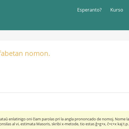
Esperanto?
Kurso
lfabetan nomon.
taŭ enlatinigo oni ĉiam parolas pri la angla prononcado de nomoj. Nome la a
silas al vi, estimata Masoris, skribi x-metode, tio estas ĝ=g+x, ĉ=c+x kaj t.p.