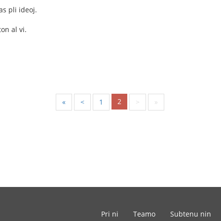
 pli ideoj.
on al vi.
2
«
<
1
>
»
Pri ni
Teamo
Subtenu nin