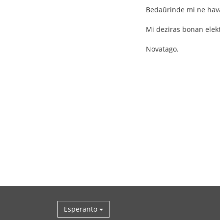
Bedaŭrinde mi ne havas
Mi deziras bonan elekt
Novatago.
Esperanto