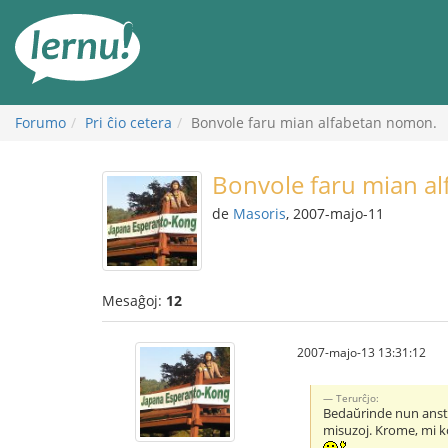
Al
la
enhavo
Forumo
Pri ĉio cetera
Bonvole faru mian alfabetan nomon.
Bonvole faru mian a
de
Masoris
, 2007-majo-11
Mesaĝoj:
12
2007-majo-13 13:31:12
Terurĉjo:
Bedaŭrinde nun ansta
misuzoj. Krome, mi kon