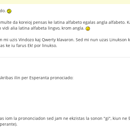
ado.
 multe da koreioj pensas ke latina alfabeto egalas angla alfabeto. Ka
 vidi alia latina alfabeta lingvo, krom angla.
m mi uzis Vindozo kaj Qwerty klavaron. Sed mi nun uzas Linukson kaj
s ke iu farus Ek! por linukso.
skribas ilin per Esperanta pronociado:
ĝas iom la prononciadon sed jam ne ekzistas la sonon "gi", kiun ne ŝ
sperante).