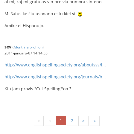
al mi, kaj mi gratulas vin pro via humora sinteno.
Mi ŝatus ke ĉiu usonano estu kiel vi.
Amike el Hispanujo.
sev
(
Montri la profilon
)
2011-januaro-07 14:14:55
http://www.englishspellingsociety.org/aboutsss/l...
http://www.englishspellingsociety.org/journals/b...
Kiu jam provis "Cut Spelling"'on ?
1
«
<
2
>
»