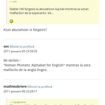
sev:
Diable ! Mi forgesis la akuzativon kaj tiel montras la veran
malfacilon de la esperanto. Ve...
Kiun akuzativon vi forgesis?
sev
(
Montri la profilon
)
2011-januaro-05 23:58:50
Mi skribis :
"Roman Phonetic Alphabet for English" montras la vera
malfacilo de la angla lingvo.
mathieubriere
(
Montri la profilon
)
2011-januaro-06 23:28:11
biguglydave: