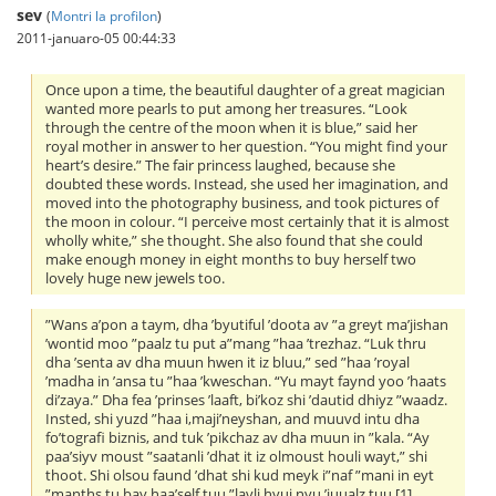
sev
(
Montri la profilon
)
2011-januaro-05 00:44:33
Once upon a time, the beautiful daughter of a great magician
wanted more pearls to put among her treasures. “Look
through the centre of the moon when it is blue,” said her
royal mother in answer to her question. “You might find your
heart’s desire.” The fair princess laughed, because she
doubted these words. Instead, she used her imagination, and
moved into the photography business, and took pictures of
the moon in colour. “I perceive most certainly that it is almost
wholly white,” she thought. She also found that she could
make enough money in eight months to buy herself two
lovely huge new jewels too.
”Wans a’pon a taym, dha ’byutiful ’doota av ”a greyt ma’jishan
’wontid moo ”paalz tu put a”mang ”haa ’trezhaz. “Luk thru
dha ’senta av dha muun hwen it iz bluu,” sed ”haa ’royal
’madha in ’ansa tu ”haa ’kweschan. “Yu mayt faynd yoo ’haats
di’zaya.” Dha fea ’prinses ’laaft, bi’koz shi ’dautid dhiyz ”waadz.
Insted, shi yuzd ”haa i,maji’neyshan, and muuvd intu dha
fo’tografi biznis, and tuk ’pikchaz av dha muun in ”kala. “Ay
paa’siyv moust ”saatanli ’dhat it iz olmoust houli wayt,” shi
thoot. Shi olsou faund ’dhat shi kud meyk i”naf ”mani in eyt
”manths tu bay haa’self tuu ”lavli hyuj nyu ’juualz tuu.[1]