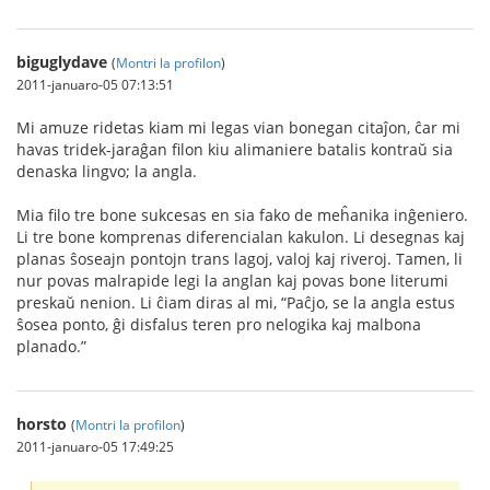
biguglydave
(
Montri la profilon
)
2011-januaro-05 07:13:51
Mi amuze ridetas kiam mi legas vian bonegan citaĵon, ĉar mi
havas tridek-jaraĝan filon kiu alimaniere batalis kontraŭ sia
denaska lingvo; la angla.
Mia filo tre bone sukcesas en sia fako de meĥanika inĝeniero.
Li tre bone komprenas diferencialan kakulon. Li desegnas kaj
planas ŝoseajn pontojn trans lagoj, valoj kaj riveroj. Tamen, li
nur povas malrapide legi la anglan kaj povas bone literumi
preskaŭ nenion. Li ĉiam diras al mi, “Paĉjo, se la angla estus
ŝosea ponto, ĝi disfalus teren pro nelogika kaj malbona
planado.”
horsto
(
Montri la profilon
)
2011-januaro-05 17:49:25