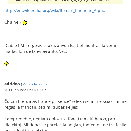
http://en.wikipedia.org/wiki/Roman_Phonetic_Alph...
Chu ne ?
...
Diable ! Mi forgesis la akuzativon kaj tiel montras la veran
malfacilon de la esperanto. Ve...
adrideo
(
Montri la profilon
)
2011-januaro-05 02:03:05
Ĉu oni literumas france pli sence? (efektive, mi ne scias--mi ne
regas la francan, sed mi dubas ke jes)
Kompreneble, neniam eblos uzi fonetikan alfabeton, pro
dialektoj. Mi denaske parolas la anglan, tamen mi ne tre facile
povas legi tiun tekston.