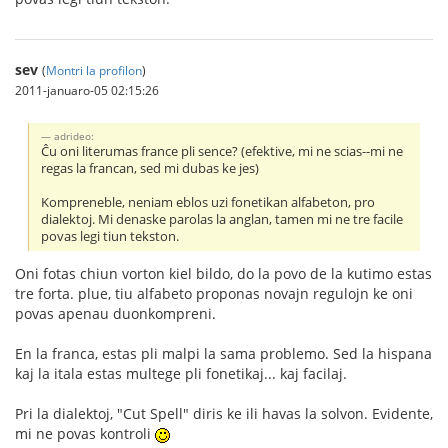
sev
(
Montri la profilon
)
2011-januaro-05 02:15:26
adrideo:
Ĉu oni literumas france pli sence? (efektive, mi ne scias--mi ne
regas la francan, sed mi dubas ke jes)
Kompreneble, neniam eblos uzi fonetikan alfabeton, pro
dialektoj. Mi denaske parolas la anglan, tamen mi ne tre facile
povas legi tiun tekston.
Oni fotas chiun vorton kiel bildo, do la povo de la kutimo estas
tre forta. plue, tiu alfabeto proponas novajn regulojn ke oni
povas apenau duonkompreni.
En la franca, estas pli malpi la sama problemo. Sed la hispana
kaj la itala estas multege pli fonetikaj... kaj facilaj.
Pri la dialektoj, "Cut Spell" diris ke ili havas la solvon. Evidente,
mi ne povas kontroli