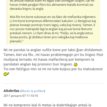
Mi amuze ridetas kiam mi legas vian bonegan citaĵon, ĉar mi
havas tridek-jaraĝan filon kiu alimaniere batalis kontraŭ sia
denaska lingvo; la angla.
Mia filo tre bone sukcesas en sia fako de meĥanika inĝeniero.
Li tre bone komprenas diferencialan kakulon. Li desegnas kaj
planas ŝoseajn pontojn trans lagoj, valoj kaj riveroj. Tamen, li
nur povas malrapide legi la anglan kaj povas bone literumi
preskaŭ nenion. Li ĉiam diras al mi, “Paĉjo, se la angla estus
ŝosea ponto, ĝi disfalus teren pro nelogika kaj malbona
planado.”
Mi ne parolas la anglan sufiĉe bone por taksi ĝian disfalemon.
Tamen, kiel via filo , mi havas problemegojn pri tiu lingvo; Post
multjaraj lernado, mi havas malfacilecoj por kompreni la
parolatan anglan kaj prononci tiun lingvon.
Tio iom feliĉigus min se mi ne tute kulpus por tiu malsukceso!
Altebrilas
(
Montri la profilon
)
2011-januaro-07 11:10:10
Mi ne komprenis kial ili metas la diakritikaĵojn antaŭ la