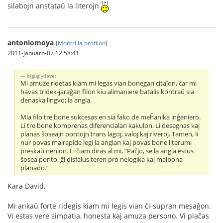
silabojn anstataŭ la literojn
antoniomoya
(
Montri la profilon
)
2011-januaro-07 12:58:41
biguglydave:
Mi amuze ridetas kiam mi legas vian bonegan citaĵon, ĉar mi
havas tridek-jaraĝan filon kiu alimaniere batalis kontraŭ sia
denaska lingvo; la angla.
Mia filo tre bone sukcesas en sia fako de meĥanika inĝeniero.
Li tre bone komprenas diferencialan kakulon. Li desegnas kaj
planas ŝoseajn pontojn trans lagoj, valoj kaj riveroj. Tamen, li
nur povas malrapide legi la anglan kaj povas bone literumi
preskaŭ nenion. Li ĉiam diras al mi, “Paĉjo, se la angla estus
ŝosea ponto, ĝi disfalus teren pro nelogika kaj malbona
planado.”
Kara David,
Mi ankaŭ forte ridegis kiam mi legis vian ĉi-supran mesaĝon.
Vi estas vere simpatia, honesta kaj amuza persono. Vi plaĉas