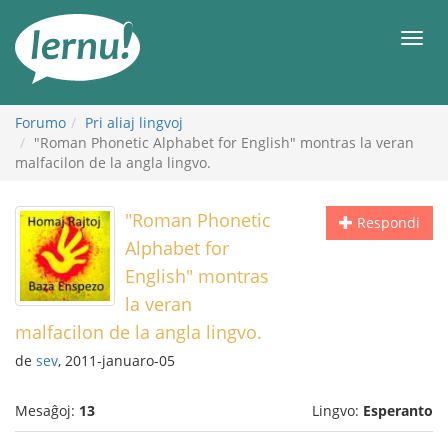
Al
la
Men
enhavo
Forumo
Pri aliaj lingvoj
"Roman Phonetic Alphabet for English" montras la veran
malfacilon de la angla lingvo.
"Roman Phonetic
Respondi
Alphabet for
English" montras
la veran
malfacilon de la angla lingvo.
de
sev
, 2011-januaro-05
Mesaĝoj:
13
Lingvo:
Esperanto