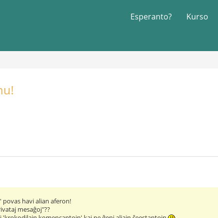
Esperanto?
Kurso
nu!
 povas havi alian aferon!
privataj mesaĝoj"??
lpi 'krokodilajn komencantojn' kaj ne ĝeni aliajn ĉeestantojn