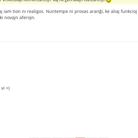
aj iam tion ni realigos. Nuntempe ni provas aranĝi, ke aliaj funkcioj
i novajn aferojn.
vi =)