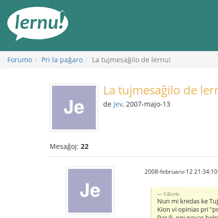
Al
la
enhavo
Forumo
Pri la paĝaro
La tujmesaĝilo de lernu!
La tujmesaĝilo de ler
de
Jev
, 2007-majo-13
Mesaĝoj:
22
2008-februaro-12 21:34:10
CdLink:
Nun mi kredas ke Tuj'
Kion vi opinias pri "
Per ili, oni povas he