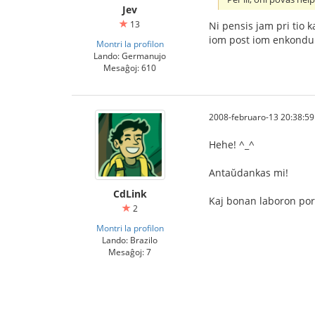
Jev
13
Ni pensis jam pri tio k
iom post iom enkonduk
Montri la profilon
Lando: Germanujo
Mesaĝoj: 610
2008-februaro-13 20:38:59
Hehe! ^_^
Antaŭdankas mi!
CdLink
Kaj bonan laboron por 
2
Montri la profilon
Lando: Brazilo
Mesaĝoj: 7