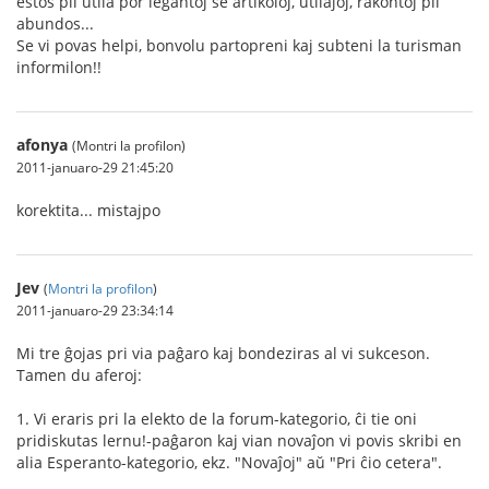
estos pli utila por legantoj se artikoloj, utilaĵoj, rakontoj pli
abundos...
Se vi povas helpi, bonvolu partopreni kaj subteni la turisman
informilon!!
afonya
(Montri la profilon)
2011-januaro-29 21:45:20
korektita... mistajpo
Jev
(
Montri la profilon
)
2011-januaro-29 23:34:14
Mi tre ĝojas pri via paĝaro kaj bondeziras al vi sukceson.
Tamen du aferoj:
1. Vi eraris pri la elekto de la forum-kategorio, ĉi tie oni
pridiskutas lernu!-paĝaron kaj vian novaĵon vi povis skribi en
alia Esperanto-kategorio, ekz. "Novaĵoj" aŭ "Pri ĉio cetera".