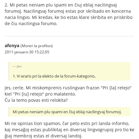
2. Mi petas neniam plu spami en ĉiuj eblaj nacilingvaj
forumoj. Nacilingvaj forumoj estas por skribado en koncerna
nacia lingvo. Mi kredas, ke tio estas klare skribita en priskribo
de ĉiu nacilingva forumo.
afonya
(Montri la profilon)
2011-januaro-30 15:22:05
Jev:
1. Vi eraris pri la elekto de la forum-kategorio,
Jes, certe. Mi miskomprenis ruslingvan frazon "Pri [la] retejo"
kiel "Pri [iu] retejo" pro malatento.
Ĉu la temo povas esti relokita?
Mi petas neniam plu spami en ĉiuj eblaj nacilingvaj forumoj.
Mi ne opinias tion spamon, ĉar peto estis pri landa informo,
kaj mesaĝoj estas publikitaj en diversaj lingvogrupoj pro tio ke
ĝiaj membroj estas el diversaj landoj.