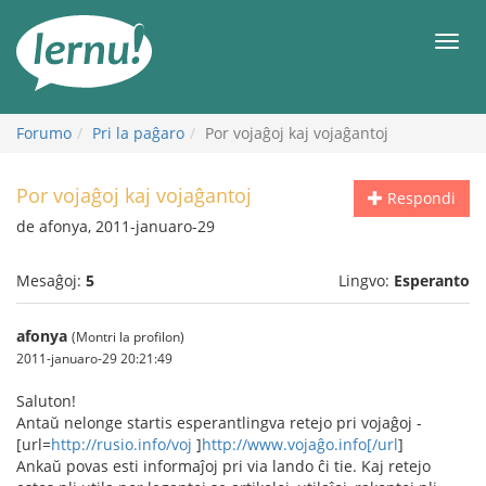
Al
la
Men
enhavo
Forumo
Pri la paĝaro
Por vojaĝoj kaj vojaĝantoj
Por vojaĝoj kaj vojaĝantoj
Respondi
de afonya, 2011-januaro-29
Mesaĝoj:
5
Lingvo:
Esperanto
afonya
(Montri la profilon)
2011-januaro-29 20:21:49
Saluton!
Antaŭ nelonge startis esperantlingva retejo pri vojaĝoj -
[url=
http://rusio.info/voj
]
http://www.vojaĝo.info[/url
]
Ankaŭ povas esti informaĵoj pri via lando ĉi tie. Kaj retejo