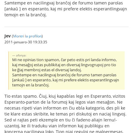
Samtempe en nacilingvaj branĉoj de forumo tamen parolas
[ankaŭ ] en esperanto, kaj mi prefere elektis esperantlingvajn
temojn en la branĉoj.
Jev
(
Montri la profilon
)
2011-januaro-30 19:33:35
afonya:
Mi ne opinias tion spamon, ĉar peto estis pri landa informo,
kaj mesaĝoj estas publikitaj en diversaj lingvogrupoj pro tio
ke ĝiaj membroj estas el diversaj landoj.
Samtempe en nacilingvaj branĉoj de forumo tamen parolas
[ankaŭ ] en esperanto, kaj mi prefere elektis esperantlingvajn
temojn en la branĉoj.
Tio estas spamo. Ĉiuj, kiuj kapablas legi en Esperanto, vizitos
Esperanto-parton de la forumoj kaj legos vian mesaĝon. Ne
necesas ripeti vian informon en ĉiu ebla kategorio, des pli ke
tie klare estas skribite, ke temas pri diskutoj en naciaj lingvoj.
Sed vi rajtas peti ekzemple en tiu ĉi fadeno aliajn lernu!-
uzantoj, ke ili traduku vian informon kaj publikigu en
koncerna nacilingva loko. Tion niaj reguloj ne malpermesas.