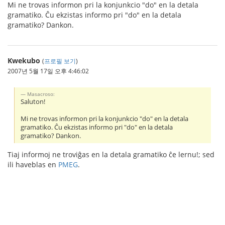
Mi ne trovas informon pri la konjunkcio "do" en la detala
gramatiko. Ĉu ekzistas informo pri "do" en la detala
gramatiko? Dankon.
Kwekubo
(
프로필 보기
)
2007년 5월 17일 오후 4:46:02
Masacroso:
Saluton!
Mi ne trovas informon pri la konjunkcio "do" en la detala
gramatiko. Ĉu ekzistas informo pri "do" en la detala
gramatiko? Dankon.
Tiaj informoj ne troviĝas en la detala gramatiko ĉe lernu!; sed
ili haveblas en
PMEG
.