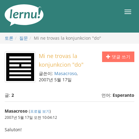
본
문
메
으
뉴
로
토론
질문
Mi ne trovas la konjunkcion "do"
Mi ne trovas la
댓글 쓰기
konjunkcion "do"
글쓴이:
Masacroso
,
2007년 5월 17일
글:
2
언어:
Esperanto
Masacroso
(
프로필 보기
)
2007년 5월 17일 오전 10:04:12
Saluton!